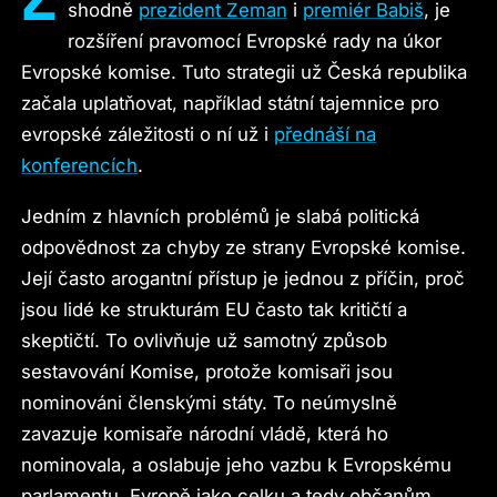
shodně
prezident Zeman
i
premiér Babiš
, je
rozšíření pravomocí Evropské rady na úkor
Evropské komise. Tuto strategii už Česká republika
začala uplatňovat, například státní tajemnice pro
evropské záležitosti o ní už i
přednáší na
konferencích
.
Jedním z hlavních problémů je slabá politická
odpovědnost za chyby ze strany Evropské komise.
Její často arogantní přístup je jednou z příčin, proč
jsou lidé ke strukturám EU často tak kritičtí a
skeptičtí. To ovlivňuje už samotný způsob
sestavování Komise, protože komisaři jsou
nominováni členskými státy. To neúmyslně
zavazuje komisaře národní vládě, která ho
nominovala, a oslabuje jeho vazbu k Evropskému
parlamentu, Evropě jako celku a tedy občanům