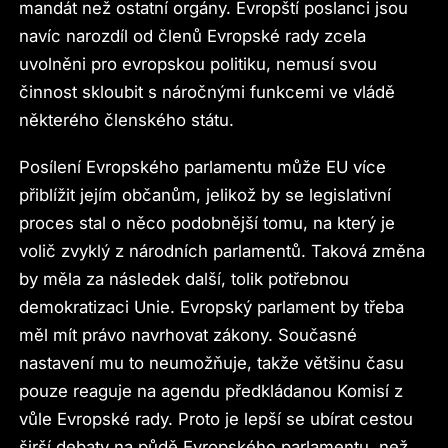
mandát než ostatní orgány. Evropští poslanci jsou
navíc narozdíl od členů Evropské rady zcela
uvolněni pro evropskou politiku, nemusí svou
činnost skloubit s náročnými funkcemi ve vládě
některého členského státu.
Posílení Evropského parlamentu může EU více
přiblížit jejím občanům, jelikož by se legislativní
proces stal o něco podobnější tomu, na který je
volič zvyklý z národních parlamentů. Taková změna
by měla za následek další, tolik potřebnou
demokratizaci Unie. Evropský parlament by třeba
měl mít právo navrhovat zákony. Současné
nastavení mu to neumožňuje, takže většinu času
pouze reaguje na agendu předkládanou Komisí z
vůle Evropské rady. Proto je lepší se ubírat cestou
širší debaty na půdě Evropského parlamentu, než