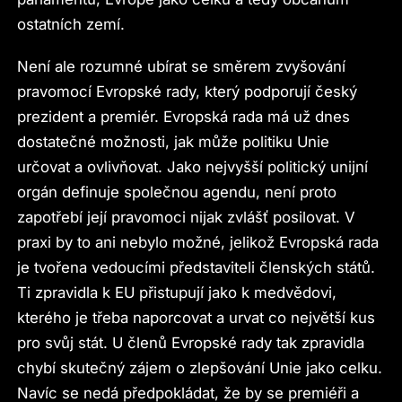
ostatních zemí.
Není ale rozumné ubírat se směrem zvyšování
pravomocí Evropské rady, který podporují český
prezident a premiér. Evropská rada má už dnes
dostatečné možnosti, jak může politiku Unie
určovat a ovlivňovat. Jako nejvyšší politický unijní
orgán definuje společnou agendu, není proto
zapotřebí její pravomoci nijak zvlášť posilovat. V
praxi by to ani nebylo možné, jelikož Evropská rada
je tvořena vedoucími představiteli členských států.
Ti zpravidla k EU přistupují jako k medvědovi,
kterého je třeba naporcovat a urvat co největší kus
pro svůj stát. U členů Evropské rady tak zpravidla
chybí skutečný zájem o zlepšování Unie jako celku.
Navíc se nedá předpokládat, že by se premiéři a