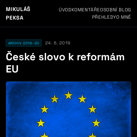
MIKULÁŠ
ÚVOD
KOMENTÁŘE
OSOBNÍ BLOG
PŘEHLEDY
O MNĚ
PEKSA
24. 6. 2019
ARCHIV 2019–20
České slovo k reformám
EU