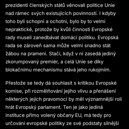
prezidenti členských států věnovali politice Unie
nad rámec svých existujících povinností. I kdyby
toho byli schopni a ochotni, bylo by to velmi
nepraktické, protože by kvůli činnosti Evropské
rady museli zanedbávat domácí politiku. Evropská
rada se zároveň sama může velmi snadno stát
žábou na prameni. Stačí, když v ní zasedá jediný
zkorumpovaný premiér, a celá Unie se díky
blokačnímu mechanismu stává jeho rukojmím.
Přestože se tedy dá souhlasit s kritikou Evropské
komise, při rozmělňování jejího vlivu a přenášení
některých jejích pravomocí by měl významnější roli
hrát Evropský parlament. Ten je jako jediná
instituce přímo volený občany EU, má tedy pro
určování evropské politiky ze své podstaty silnější