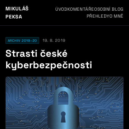
MIKULÁŠ
ÚVOD
KOMENTÁŘE
OSOBNÍ BLOG
PŘEHLEDY
O MNĚ
PEKSA
19. 8. 2019
ARCHIV 2019–20
Strasti české
kyberbezpečnosti