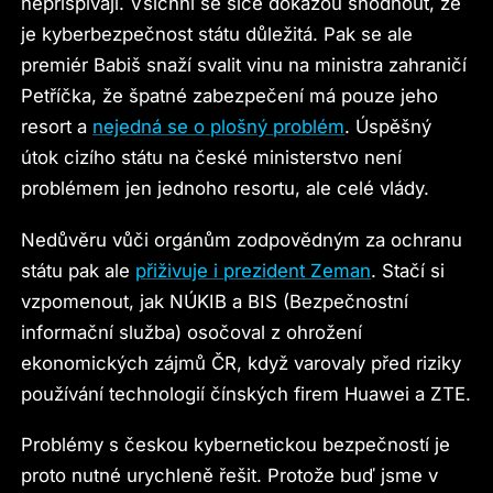
nepřispívají. Všichni se sice dokážou shodnout, že
je kyberbezpečnost státu důležitá. Pak se ale
premiér Babiš snaží svalit vinu na ministra zahraničí
Petříčka, že špatné zabezpečení má pouze jeho
resort a
nejedná se o plošný problém
. Úspěšný
útok cizího státu na české ministerstvo není
problémem jen jednoho resortu, ale celé vlády.
Nedůvěru vůči orgánům zodpovědným za ochranu
státu pak ale
přiživuje i prezident Zeman
. Stačí si
vzpomenout, jak NÚKIB a BIS (Bezpečnostní
informační služba) osočoval z ohrožení
ekonomických zájmů ČR, když varovaly před riziky
používání technologií čínských firem Huawei a ZTE.
Problémy s českou kybernetickou bezpečností je
proto nutné urychleně řešit. Protože buď jsme v