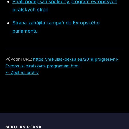
Piráti podepsali společný program evropských
pirátských stran
Strana zahájila kampaň do Evropského
parlamentu
Původní URL:
https://mikulas-peksa.eu/2019/progresivni-
Evrops-s-piratskym-programem.html
← Zpět na archiv
MIKULÁŠ PEKSA