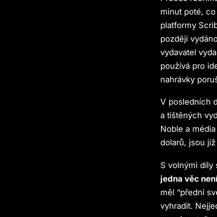
minut poté, c
platformy Scr
později vydáno
vydavatel vyda
používá pro id
nahrávky poruš
V posledních 
a tištěných vy
Noble a média 
dolarů, jsou j
S volnými díly
jedna věc nen
měl “přední sv
vyhradit. Nejj