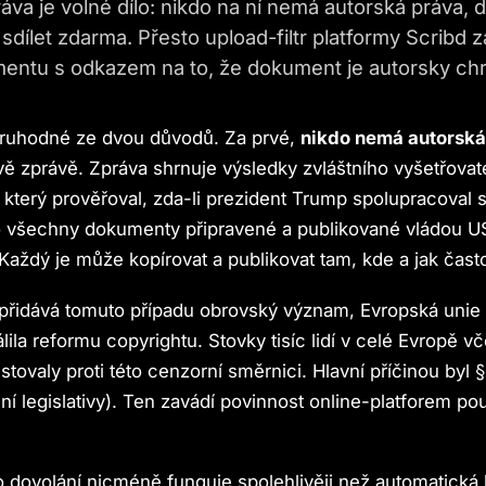
áva je volné dílo: nikdo na ní nemá autorská práva,
 sdílet zdarma. Přesto upload-filtr platformy Scribd 
mentu s odkazem na to, že dokument je autorsky ch
oruhodné ze dvou důvodů. Za prvé,
nikdo nemá autorská
ě zprávě. Zpráva shrnuje výsledky zvláštního vyšetřovat
 který prověřoval, zda-li prezident Trump spolupracoval s
o všechny dokumenty připravené a publikované vládou U
Každý je může kopírovat a publikovat tam, kde a jak čast
 přidává tomuto případu obrovský význam, Evropská unie
ila reformu copyrightu. Stovky tisíc lidí v celé Evropě 
stovaly proti této cenzorní směrnici. Hlavní příčinou byl §
 legislativy). Ten zavádí povinnost online-platforem pou
 dovolání nicméně funguje spolehlivěji než automatická 