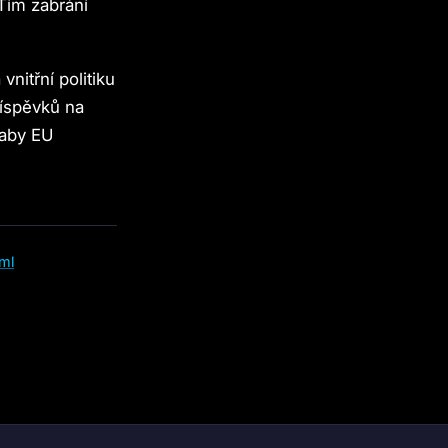
Tím zabrání
nitřní politiku
říspěvků na
 aby EU
tml