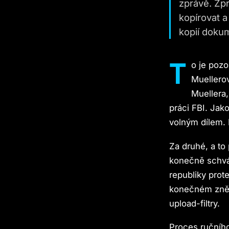
zprávě. Zpr
kopírovat a
kopií doku
T
o je poz
Muellerov
Muellera,
práci FBI. Jak
volným dílem. 
Za druhé, a to
konečně schvál
republiky prote
konečném znění
upload-filtry.
Proces ručního