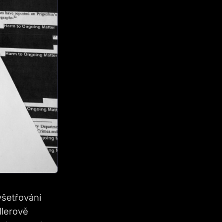
yšetřování
llerově