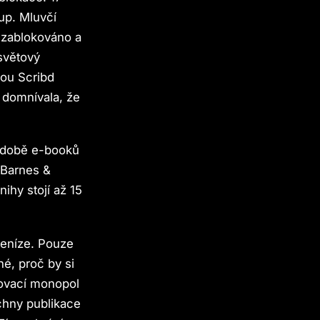
tup. Mluvčí
 zablokováno a
světový
rou Scribd
ě domnívala, že
podobě e-booků
 Barnes &
ihy stojí až 15
peníze. Pouze
né, proč by si
rovací monopol
echny publikace