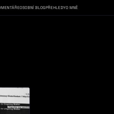
OMENTÁŘE
OSOBNÍ BLOG
PŘEHLEDY
O MNĚ
y