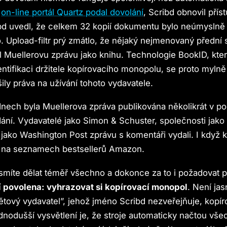
o
on-line portál Quartz podal dovolání
, Scribd obnovil přís
ibd uvedl, že celkem 32 kopií dokumentu bylo neúmyslně
. Upload-filtr prý zmátlo, že nějaký nejmenovaný přední 
l Muellerovu zprávu jako knihu. Technologie BookID, kte
entifikaci držitele kopírovacího monopolu, se proto myln
ily práva na užívání tohoto vydavatele.
dnech byla Muellerova zpráva publikována několikrát v 
dání. Vydavatelé jako Simon & Schuster, společnosti jako
jako Washington Post zprávu s komentáři vydali. I když kn
iž na seznamech bestsellerů Amazon.
 smíte dělat téměř všechno a dokonce za to i požadovat 
í povolena: vyhrazovat si kopírovací monopol
. Není jas
ětový vydavatel”, jehož jméno Scribd nezveřejňuje, kopí
ednodušší vysvětlení je, že stroje automaticky načtou vš