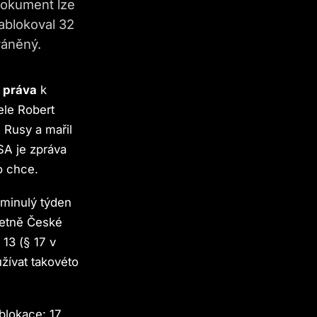
 dokument lze
zablokoval 32
ráněný.
 práva
k
ele Robert
 Rusy a mařil
SA je zpráva
o chce.
 minulý týden
včetně České
 13 (§ 17 v
žívat takovéto
blokace: 17