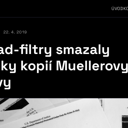
ÚVOD
K
22. 4. 2019
ad-filtry smazaly
tky kopií Muellerov
vy