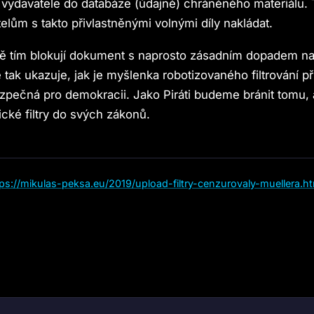
vydavatele do databáze (údajně) chráněného materiálu. 
elům s takto přivlastněnými volnými díly nakládat.
ě tím blokují dokument s naprosto zásadním dopadem na v
tak ukazuje, jak je myšlenka robotizovaného filtrování p
zpečná pro demokracii. Jako Piráti budeme bránit tomu,
ické filtry do svých zákonů.
tps://mikulas-peksa.eu/2019/upload-filtry-cenzurovaly-muellera.h