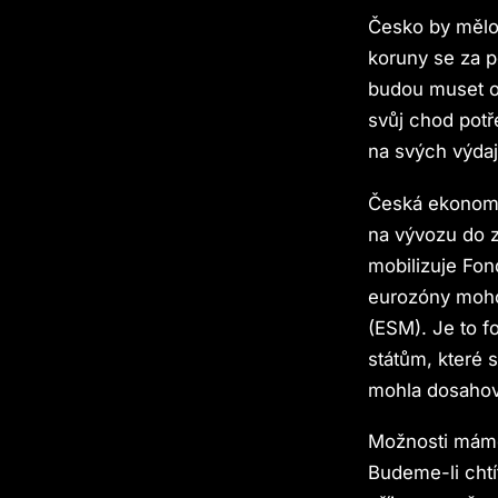
Česko by mělo 
koruny se za p
budou muset op
svůj chod potř
na svých výdaj
Česká ekonomi
na vývozu do z
mobilizuje Fond
eurozóny moho
(ESM). Je to fo
státům, které 
mohla dosahova
Možnosti máme 
Budeme-li cht