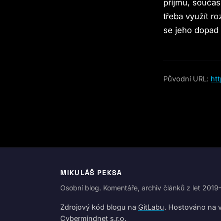
příjmu, souča
třeba využít r
se jeho dopad 
Původní URL:
ht
MIKULÁŠ PEKSA
Osobní blog. Komentáře, archiv článků z let 201
Zdrojový kód blogu na
GitLabu
. Hostováno na vl
Cybermindnet s.r.o.