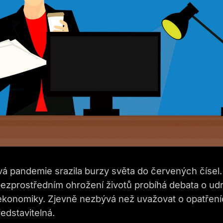
vá pandemie srazila burzy světa do červených čísel.
bezprostředním ohrožení životů probíhá debata o ud
ekonomiky. Zjevně nezbývá než uvažovat o opatřeníc
edstavitelná.