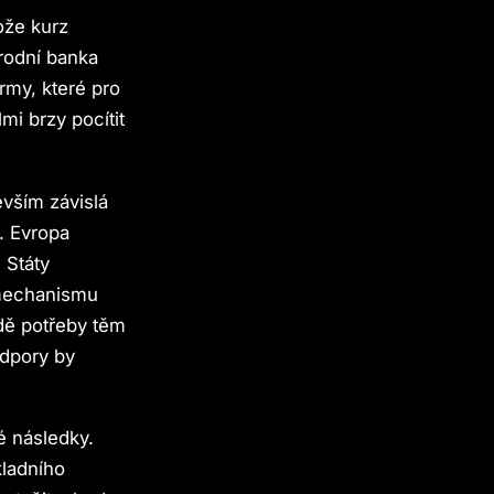
ože kurz
rodní banka
rmy, které pro
mi brzy pocítit
vším závislá
. Evropa
. Státy
 mechanismu
adě potřeby těm
odpory by
é následky.
kladního