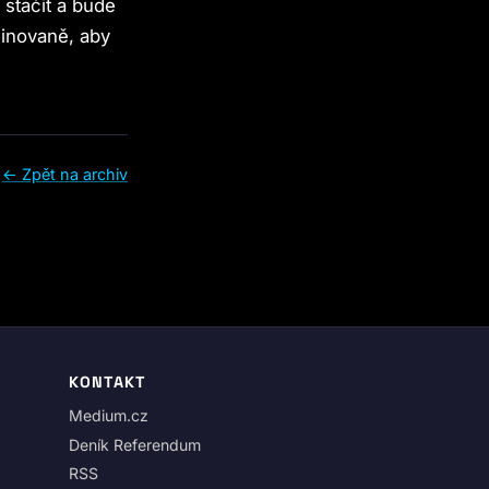
stačit a bude
dinovaně, aby
← Zpět na archiv
KONTAKT
Medium.cz
Deník Referendum
RSS