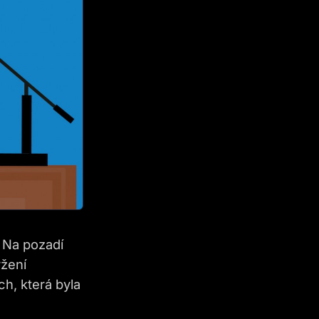
 Na pozadí
ržení
h, která byla