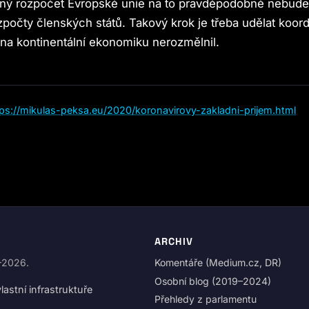
sný rozpočet Evropské unie na to pravděpodobně nebude 
ozpočty členských států. Takový krok je třeba udělat koor
na kontinentální ekonomiku nerozmělnil.
tps://mikulas-peksa.eu/2020/koronavirovy-zakladni-prijem.html
ARCHIV
9–2026.
Komentáře (Medium.cz, DR)
Osobní blog (2019–2024)
astní infrastruktuře
Přehledy z parlamentu