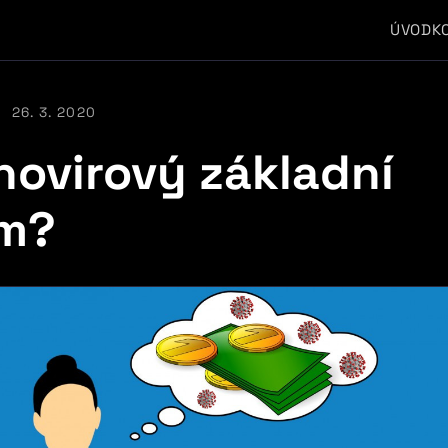
ÚVOD
K
26. 3. 2020
novirový základní
em?