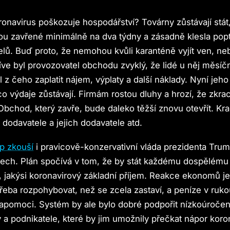
onavirus poškozuje hospodářství? Továrny zůstávají stát,
sou zavřené minimálně na dva týdny a zásadně klesla pop
elů. Buď proto, že nemohou kvůli karanténě vyjít ven, ne
říve byl provozovatel obchodu zvyklý, že lidé u něj měsíčn
z čeho zaplatit nájem, výplaty a další náklady. Nyní jeho
o výdaje zůstávají. Firmám rostou dluhy a hrozí, že zkrach
 Obchod, který zavře, bude daleko těžší znovu otevřít. Kr
 dodavatele a jejich dodavatele atd.
up zkouší
i pravicově-konzervativní vláda prezidenta Tru
tech. Plán spočívá v tom, že by stát každému dospělému
$, jakýsi koronavirový základní příjem. Reakce ekonomů je 
řeba rozpohybovat, než se zcela zastaví, a peníze v ruko
pomoci. Systém by ale bylo dobré podpořit nízkoúroče
y a podnikatele, které by jim umožnily přečkat nápor koro