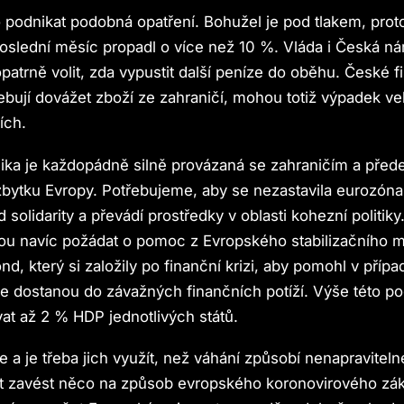
podnikat podobná opatření. Bohužel je pod tlakem, prot
oslední měsíc propadl o více než 10 %. Vláda i Česká ná
atrně volit, zda vypustit další peníze do oběhu. České fi
ebují dovážet zboží ze zahraničí, mohou totiž výpadek vel
ích.
ka je každopádně silně provázaná se zahraničím a přede
bytku Evropy. Potřebujeme, aby se nezastavila eurozóna
 solidarity a převádí prostředky v oblasti kohezní politiky
u navíc požádat o pomoc z Evropského stabilizačního
nd, který si založily po finanční krizi, aby pomohl v příp
se dostanou do závažných finančních potíží. Výše této p
t až 2 % HDP jednotlivých států.
a je třeba jich využít, než váhání způsobí nenapraviteln
ít zavést něco na způsob evropského koronovirového zá