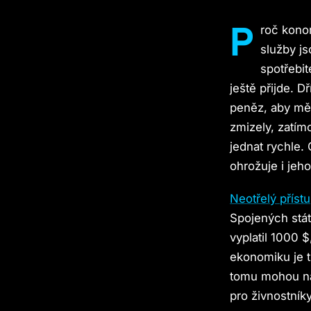
P
roč konor
služby j
spotřebit
ještě přijde. D
peněz, aby měl 
zmizely, zatímc
jednat rychle.
ohrožuje i jeho
Neotřelý příst
Spojených stá
vyplatil 1000 
ekonomiku je t
tomu mohou na
pro živnostník