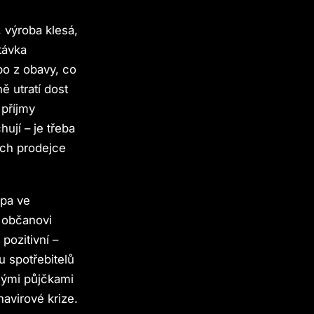
 výroba klesá,
távka
bo z obavy, co
ě utratí dost
 příjmy
ují – je třeba
ach prodejce
mpa ve
 občanovi
pozitivní –
u spotřebitelů
nými půjčkami
navirové krize.