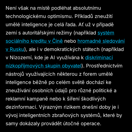
Není však na místě podléhat absolutnímu
technologickému optimismu. Příkladů zneužití
umělé inteligence je celá řada. Ať už v případě
zemí s autoritářskými režimy (například
systém
sociálního kreditu v Číně
nebo
hromadné sledování
v Rusku
), ale i v demokratických státech (například
v Nizozemí, kde je AI využívána k
diskriminaci
nízkopříjmových skupin obyvatel
). Prostřednictvím
nástrojů využívajících některou z forem umělé
inteligence běžně po celém světě dochází ke
zneužívání osobních údajů pro různé politické a
reklamní kampaně nebo k šíření škodlivých
dezinformací. Výrazným rizikem dnešní doby je i
vývoj inteligentních zbraňových systémů, které by
samy dokázaly provádět útočné operace.