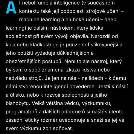
A
I neboli umělá inteligence (v současném
kontextu také její podoblasti strojové učení –
machine learning a hluboké učení – deep
learning) je dalším nástrojem, který lidská
společnost při svém vývoji objevila. Narozdíl od
kola nebo kladkostroje je pouze sofistikovanější a
jeho použití vyžaduje důkladnějších a
obezřetnějších postupů. Není to ale nástroj, který
by sám o sobě znamenal zkázu lidstva nebo
nadvládu strojů. Je jen na nás – na lidech – k čemu
námi stvořenou inteligenci povedeme. Jestli k násilí
a útlaku, nebo k rozvoji společnosti a jejího
blahobytu. Velká většina vědců, výzkumníků,
programátorů a dalších odborníků si naštěstí tento
zásadní etický rozměr uvědomuje a snaží se jej ve
svém výzkumu zohledňovat.