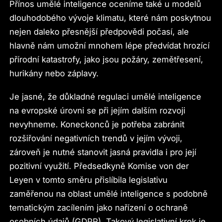
Přínos umělé inteligence oceníme také u modelů
dlouhodobého vývoje klimatu, které nám poskytnou
nejen daleko přesnější předpovědi počasí, ale
hlavně nám umožní mnohem lépe předvídat hrozící
přírodní katastrofy, jako jsou požáry, zemětřesení,
hurikány nebo záplavy.
Je jasné, že důkladné regulaci umělé inteligence
na evropské úrovni se při jejím dalším rozvoji
nevyhneme. Koneckonců je potřeba zabránit
rozšiřování negativních trendů v jejím vývoji,
zároveň je nutné stanovit jasná pravidla i pro její
pozitivní využití. Předsedkyně Komise von der
Leyen v tomto směru přislíbila legislativu
zaměřenou na oblast umělé inteligence s podobně
tematickým zacílením jako nařízení o ochraně
osobních údajů (GDPR). Takový legislativní krok je