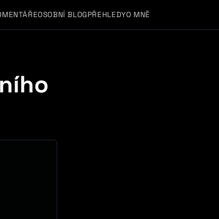
OMENTÁŘE
OSOBNÍ BLOG
PŘEHLEDY
O MNĚ
ního