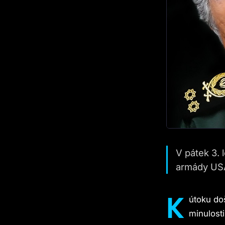
V pátek 3. 
armády USA
K
útoku doš
minulosti