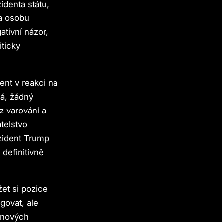
identa státu,
na osobu
tivní názor,
iticky
nt v reakci na
ná, žádný
z varování a
atelstvo
ezident Trump
 definitivně
et si pozice
govat, ale
o nových