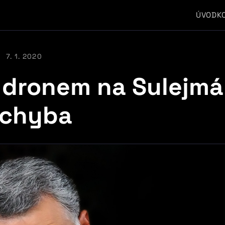
ÚVOD
K
7. 1. 2020
 dronem na Sulejmá
 chyba