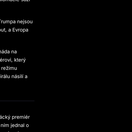
Trumpa nejsou
ut, a Evropa
rmáda na
rovi, který
o režimu
álu násilí a
Irácký premiér
 ním jednal o