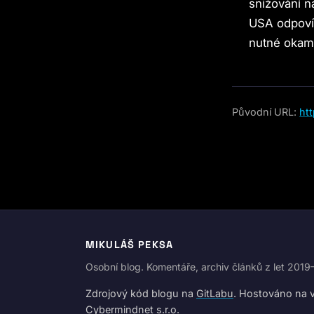
snižování n
USA odpovída
nutné okamž
Původní URL:
ht
MIKULÁŠ PEKSA
Osobní blog. Komentáře, archiv článků z let 201
Zdrojový kód blogu na
GitLabu
. Hostováno na vl
Cybermindnet s.r.o.