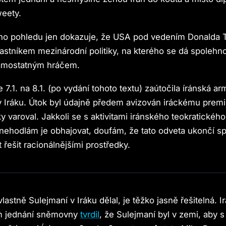
weety.
ho pohledu jen dokazuje, že USA pod vedením Donalda 
astníkem mezinárodní politiky, na kterého se dá spolehno
samostatným hráčem.
e 7.1. na 8.1. (po vydání tohoto textu) zaútočila íránská a
v Iráku. Útok byl údajně předem avizován iráckému premié
y varoval. Jakkoli se s aktivitami iránského teokratickéh
 nehodlám je obhajovat, doufám, že tato odveta ukončí spir
 řešit racionálnějšími prostředky.
lastně Sulejmaní v Iráku dělal, je těžko jasně řešitelná. 
ím jednání sněmovny
tvrdil
, že Sulejmaní byl v zemi, aby s