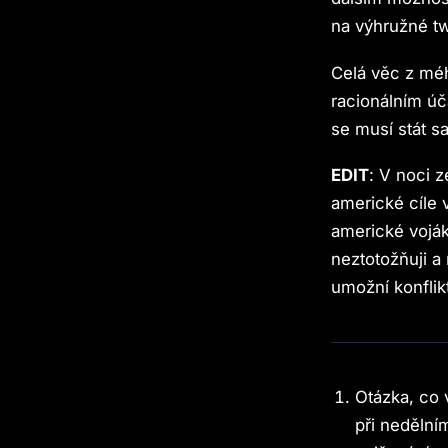
na výhružné t
Celá věc z mé
racionálním úč
se musí stát 
EDIT
: V noci z
americké cíle 
americké voják
neztotožňuji a
umožní konflikt
Otázka, co v
při neděln