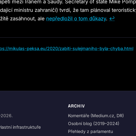
apětí mezi Íránem a Saudy. Secretary of state Mike Pomp
jící ministru zahraničí) tvrdí, že tam plánoval teroristick
itě zasáhnout, ale
nepředložil o tom důkazy
.
↩︎
tps://mikulas-peksa.eu/2020/zabiti-sulejmaniho-byla-chyba.html
ARCHIV
9–2026.
Komentáře (Medium.cz, DR)
Osobní blog (2019–2024)
astní infrastruktuře
Přehledy z parlamentu