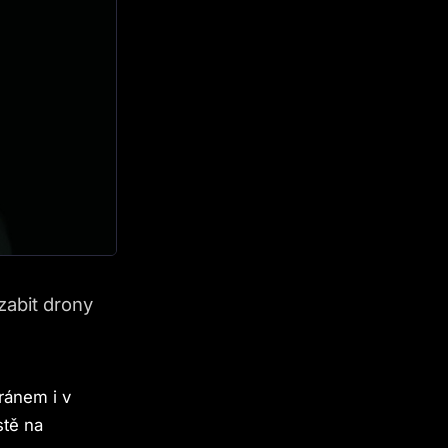
zabit drony
ránem i v
stě na