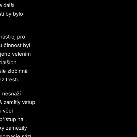
 další
ti by bylo
nástroj pro
u činnost byl
 jeho velením
dalších
le zločinná
z trestu.
n nesnaží
A zamítly vstup
k věci
přístup na
cky zamezily
plomacie sází