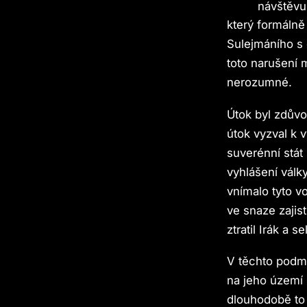
návštěvu
který formálně
Sulejmáního s 
toto narušení 
nerozumné.
Útok byl zdův
útok vyzval k 
suverénní stát
vyhlášení války
vnímalo tyto v
ve snaze zajis
ztratil Irák a se
V těchto podmí
na jeho území 
dlouhodobě to 