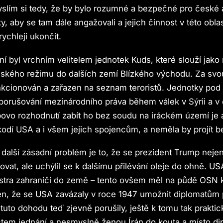
slím si tedy, že by bylo rozumné a bezpečné pro české a
, aby se tam dále angažovali a jejich činnost v této oblas
rychleji ukončit.
í byl vrchním velitelem jednotek Kuds, které slouží jako 
ránského režimu do dalších zemí Blízkého východu. Za svo
kcionován a zařazen na seznam teroristů. Jednotky pod
 porušování mezinárodního práva během válek v Sýrii a v 
vo rozhodnutí zabít ho bez soudu na iráckém území je a
kodí USA a i všem jejich spojencům, a neměla by projít be
 další zásadní problém je to, že se prezident Trump neje
ovat, ale uchýlil se k dalšímu přilévání oleje do ohně. US
stra zahraničí do země – tento ovšem měl na půdě OSN 
en, že se USA zavázaly v roce 1947 umožnit diplomatům 
tuto dohodu teď zjevně porušily, ještě k tomu tak prakti
em jednání a nesmyslně ženou Írán do kouta a místo di