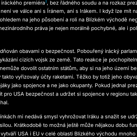
1
 iráckého premiéra
, bez řádného soudu a na rozkaz prez
 není ve válce ani s Íránem, ani s Irákem. I když lze mít 
ohledem na jeho působení a roli na Blízkém východě nega
mezinárodního práva je nejen morálně pochybné, ale i pol
odňován obavami o bezpečnost. Pobouřený irácký parlame
vykázání cizích vojsk ze země. Tato reakce je pochopitel
 nemůže dovolit ostatním státům, aby si na jeho území be
 takto vyřizovaly účty raketami. Těžko by totiž jeho obyv
ojáky jako spojence a ne jako okupanty. Pokud jednal pr
tit pro USA bezpečnost a udržet si spojence v regionu tak
lhal.
nkách mi nedává smysl vyhrožovat Iráku a snažit se udrž
silou. Krátkodobě to možná ještě může nějakou dobu fun
vytváří USA i EU v celé oblasti Blízkého východu mnoh