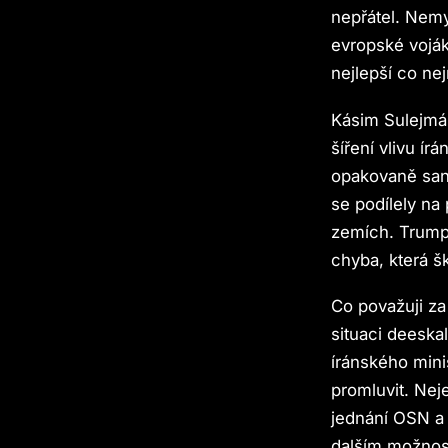
nepřátel. Nemy
evropské vojáky
nejlepší co nej
Kásim Sulejmán
šíření vlivu í
opakovaně san
se podílely na
zemích. Trumpo
chyba, která š
Co považuji za
situaci deeskal
íránského mini
promluvit. Nej
jednání OSN a 
dalším možnost