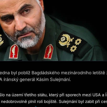
ledna byl poblíž Bagdádského mezinárodního letiště 
 íránský generál Kásim Sulejmání.
lo na území třetího státu, který při sporech mezi USA a Í
 nedobrovolně plnil roli bojiště. Sulejmání byl zabit při ce