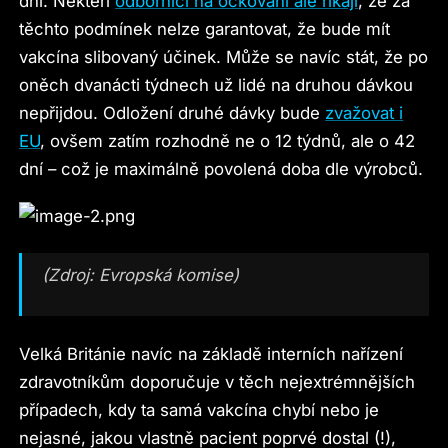
dní. Někteří
odborníci na očkování ale říkají
, že za
těchto podmínek nelze garantovat, že bude mít
vakcína slibovaný účinek. Může se navíc stát, že po
oněch dvanácti týdnech už lidé na druhou dávkou
nepřijdou. Odložení druhé dávky bude
zvažovat i
EU
, ovšem zatím rozhodně ne o 12 týdnů, ale o 42
dní – což je maximálně povolená doba dle výrobců.
(Zdroj: Evropská komise)
Velká Británie navíc na základě interních nařízení
zdravotníkům doporučuje v těch nejextrémnějších
případech, kdy ta samá vakcína chybí nebo je
nejasné, jakou vlastně pacient poprvé dostal (!),