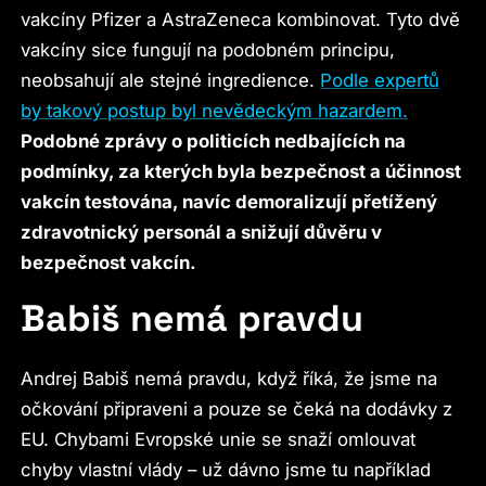
vakcíny Pfizer a AstraZeneca kombinovat. Tyto dvě
vakcíny sice fungují na podobném principu,
neobsahují ale stejné ingredience.
Podle expertů
by takový postup byl nevědeckým hazardem.
Podobné zprávy o politicích nedbajících na
podmínky, za kterých byla bezpečnost a účinnost
vakcín testována, navíc demoralizují přetížený
zdravotnický personál a snižují důvěru v
bezpečnost vakcín.
Babiš nemá pravdu
Andrej Babiš nemá pravdu, když říká, že jsme na
očkování připraveni a pouze se čeká na dodávky z
EU. Chybami Evropské unie se snaží omlouvat
chyby vlastní vlády – už dávno jsme tu například