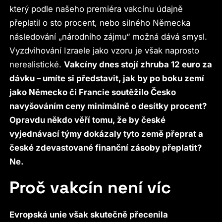
který podle našeho premiéra vakcínu údajně
přeplatil o sto procent, nebo silného Německa
následování „národního zájmu“ možná dává smysl.
Vyzdvihování Izraele jako vzoru je však naprosto
nerealistické.
Vakcíny dnes stojí zhruba 12 euro za
dávku – umíte si představit, jak by po boku zemí
jako Německo či Francie soutěžilo Česko
navyšováním ceny minimálně o desítky procent?
Opravdu někdo věří tomu, že by české
vyjednávací týmy dokázaly tyto země přeprat a
české zdevastované finanční zásoby přeplatit?
Ne.
Proč vakcín není víc
Evropská unie však skutečně přecenila