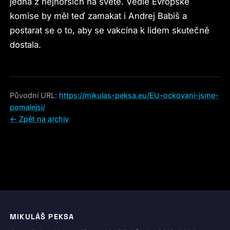
jedna z nejhorších na světě. Vedle Evropské
komise by měl teď zamakat i Andrej Babiš a
postarat se o to, aby se vakcína k lidem skutečně
dostala.
Původní URL:
https://mikulas-peksa.eu/EU-ockovani-jsme-
pomalejsi/
← Zpět na archiv
MIKULÁŠ PEKSA