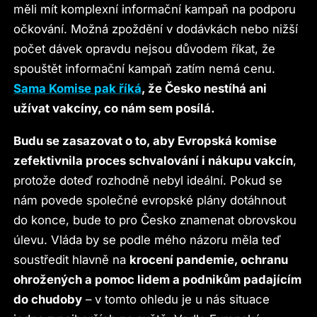
měli mít komplexní informační kampaň na podporu
očkování. Možná zpoždění v dodávkách nebo nižší
počet dávek opravdu nejsou důvodem říkat, že
spouštět informační kampaň zatím nemá cenu.
Sama Komise pak říká
, že Česko nestíhá ani
užívat vakcíny, co nám sem posílá.
Budu se zasazovat o to, aby Evropská komise
zefektivnila proces schvalování i nákupu vakcín
,
protože doteď rozhodně nebyl ideální. Pokud se
nám povede společné evropské plány dotáhnout
do konce, bude to pro Česko znamenat obrovskou
úlevu. Vláda by se podle mého názoru měla teď
soustředit hlavně na
krocení pandemie, ochranu
ohrožených a pomoc lidem a podnikům padajícím
do chudoby
– v tomto ohledu je u nás situace