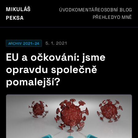
MIKULÁŠ
ÚVOD
KOMENTÁŘE
OSOBNÍ BLOG
PŘEHLEDY
O MNĚ
PEKSA
5. 1. 2021
ARCHIV 2021–24
EU a očkování: jsme
opravdu společně
pomalejší?