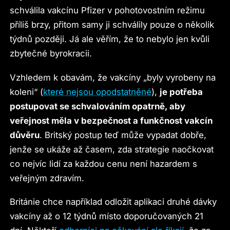
schválila vakcínu Pfizer v pohotovostním režimu
příliš brzy, přitom samy ji schválily pouze o několik
týdnů později. Já ale věřím, že to nebylo jen kvůli
zbytečné byrokracii.
Vzhledem k obavám, že vakcíny „byly vyrobeny na
koleni“ (
které nejsou opodstatněné
),
je potřeba
postupovat se schvalováním opatrně, aby
veřejnost měla v bezpečnost a funkčnost vakcín
důvěru
. Britský postup teď může vypadat dobře,
jenže se ukáže až časem, zda strategie naočkovat
co nejvíc lidí za každou cenu není hazardem s
veřejným zdravím.
Británie chce například odložit aplikaci druhé dávky
vakcíny až o 12 týdnů místo doporučovaných 21