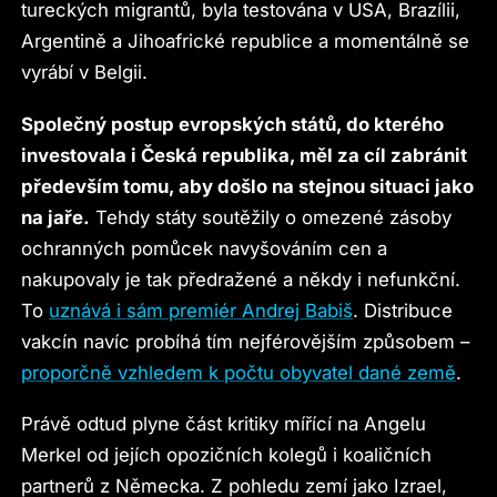
tureckých migrantů, byla testována v USA, Brazílii,
Argentině a Jihoafrické republice a momentálně se
vyrábí v Belgii.
Společný postup evropských států, do kterého
investovala i Česká republika, měl za cíl zabránit
především tomu, aby došlo na stejnou situaci jako
na jaře.
Tehdy státy soutěžily o omezené zásoby
ochranných pomůcek navyšováním cen a
nakupovaly je tak předražené a někdy i nefunkční.
To
uznává i sám premiér Andrej Babiš
. Distribuce
vakcín navíc probíhá tím nejférovějším způsobem –
proporčně vzhledem k počtu obyvatel dané země
.
Právě odtud plyne část kritiky mířící na Angelu
Merkel od jejích opozičních kolegů i koaličních
partnerů z Německa. Z pohledu zemí jako Izrael,