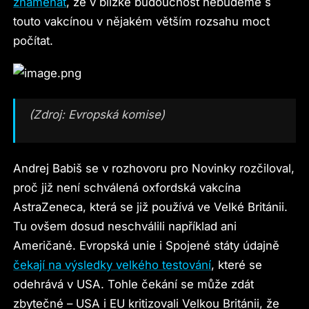
znamenat
, že v blízké budoucnost nebudeme s
touto vakcínou v nějakém větším rozsahu moct
počítat.
(Zdroj: Evropská komise)
Andrej Babiš se v rozhovoru pro Novinky rozčiloval,
proč již není schválená oxfordská vakcína
AstraZeneca, která se již používá ve Velké Británii.
Tu ovšem dosud neschválili například ani
Američané. Evropská unie i Spojené státy údajně
čekají na výsledky velkého testování
, které se
odehrává v USA. Tohle čekání se může zdát
zbytečné – USA i EU kritizovali Velkou Británii, že