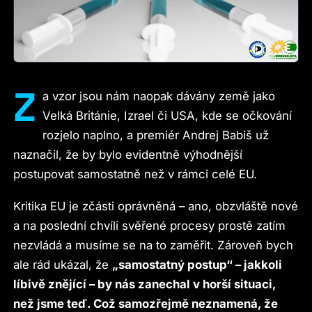
Z
a vzor jsou nám naopak dávány země jako
Velká Británie, Izrael či USA, kde se očkování
rozjelo naplno, a premiér Andrej Babiš už
naznačil, že by bylo evidentně výhodnější
postupovat samostatně než v rámci celé EU.
Kritika EU je zčásti oprávněná – ano, obzvláště nové
a na poslední chvíli svěřené procesy prostě zatím
nezvládá a musíme se na to zaměřit. Zároveň bych
ale rád ukázal, že
„samostatný postup“ – jakkoli
líbivě znějící – by nás zanechal v horší situaci,
než jsme teď. Což samozřejmě neznamená, že