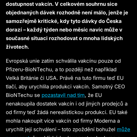
dostupnost vakcín. V celkovém souhrnu sice
objednaných dávek rozhodně není málo, jenže je
samozřejmě kritické, kdy tyto dávky do Česka
dorazí – každý týden nebo měsíc navíc může v
současné situaci rozhodovat o mnoha lidských
životech.
Evropská unie zatím schválila vakcínu pouze od
Pfizeru-BioNTechu, a to později než například
Velká Británie či USA. Právě na tuto firmu teď EU
tlačí, aby urychlila produkci vakcín. Samotný CEO
BioNTechu se
pozastavil nad tím
, že EU
nenakoupila dostatek vakcín i od jiných prodejců a
od firmy teď žádá nerealistickou produkci. EU také
mohla nakoupit více vakcín od firmy Moderna a
urychlit její schválení – toto zpoždění bohužel
může