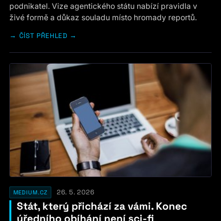
podnikatel. Vize agentického státu nabízí pravidla v
živé formě a důkaz souladu místo hromady reportů.
ČÍST PŘEHLED →
26. 5. 2026
MEDIUM.CZ
Stát, který přichází za vámi. Konec
úředního obíhání není sci-fi