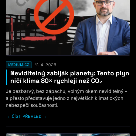
11. 4. 2025
MEDIUM.CZ
Neviditelný zabiják planety: Tento plyn
ničí klima 80× rychleji než CO₂
Je bezbarvý, bez zápachu, volným okem neviditelný –
a přesto představuje jedno z největších klimatických
nebezpečí současnosti.
ČÍST PŘEHLED →