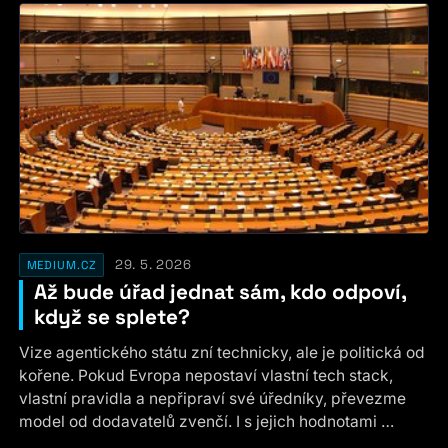
29. 5. 2026
MEDIUM.CZ
Až bude úřad jednat sám, kdo odpoví,
když se splete?
Vize agentického státu zní technicky, ale je politická od
kořene. Pokud Evropa nepostaví vlastní tech stack,
vlastní pravidla a nepřipraví své úředníky, převezme
model od dodavatelů zvenčí. I s jejich hodnotami …