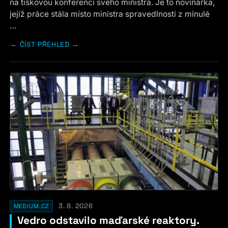
na tiskovou konferenci svého ministra. Je to novinářka,
jejíž práce stála místo ministra spravedlnosti z minulé
…
ČÍST PŘEHLED →
3. 8. 2026
MEDIUM.CZ
Vedro odstavilo maďarské reaktory.