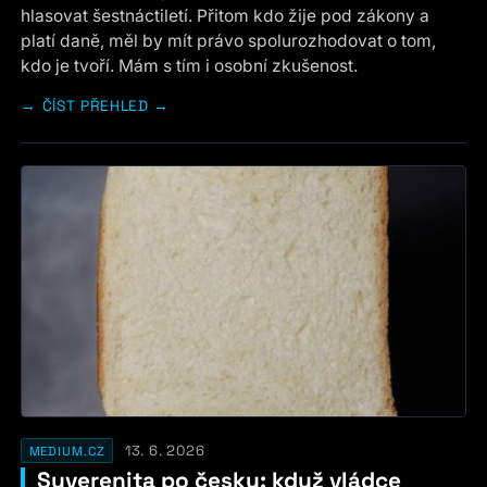
hlasovat šestnáctiletí. Přitom kdo žije pod zákony a
platí daně, měl by mít právo spolurozhodovat o tom,
kdo je tvoří. Mám s tím i osobní zkušenost.
ČÍST PŘEHLED →
13. 6. 2026
MEDIUM.CZ
Suverenita po česku: když vládce