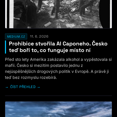
11. 6. 2026
MEDIUM.CZ
Prohibice stvořila Al Caponeho. Česko
teď boří to, co funguje místo ní
Před sto lety Amerika zakázala alkohol a vypěstovala si
mafii. Česko si mezitím postavilo jednu z
nejúspěšnějších drogových politik v Evropě. A právě ji
teď bez rozmyslu rozebírá.
ČÍST PŘEHLED →