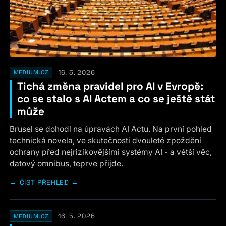
16. 5. 2026
MEDIUM.CZ
Tichá změna pravidel pro AI v Evropě:
co se stalo s AI Actem a co se ještě stát
může
Brusel se dohodl na úpravách AI Actu. Na první pohled
technická novela, ve skutečnosti dvouleté zpoždění
ochrany před nejrizikovějšími systémy AI - a větší věc,
datový omnibus, teprve přijde.
ČÍST PŘEHLED →
16. 5. 2026
MEDIUM.CZ