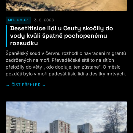
3. 8. 2026
MEDIUM.CZ
Desetitisíce lidí u Ceuty skočily do
vody kvůli špatně pochopenému
rozsudku
Španělský soud v červnu rozhodl o navracení migrantů
zadržených na moři. Převaděčské sítě to na sítích
přeložily do věty „kdo dopluje, ten zůstane“. O měsíc
později bylo v moři padesát tisíc lidí a desítky mrtvých.
ČÍST PŘEHLED →