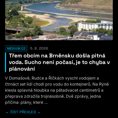
5. 8. 2026
MEDIUM.CZ
Třem obcím na Brněnsku došla pitná
voda. Sucho není počasí, je to chyba v
plánování
V Domašově, Rudce a Říčkách vyschl vodojem a
čtrnáct set lidí chodí pro vodu do kontejnerů. Na Rýně
klesla splavná hloubka na pětadvacet centimetrů a
přeprava zdražila trojnásobně. Dvě zprávy, jedna
příčina: plány, které …
ČÍST PŘEHLED →