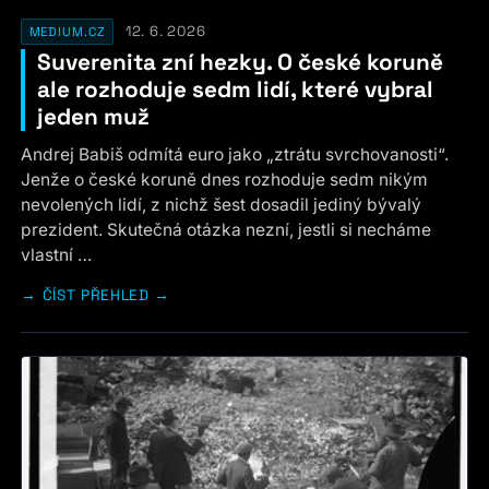
12. 6. 2026
MEDIUM.CZ
Suverenita zní hezky. O české koruně
ale rozhoduje sedm lidí, které vybral
jeden muž
Andrej Babiš odmítá euro jako „ztrátu svrchovanosti“.
Jenže o české koruně dnes rozhoduje sedm nikým
nevolených lidí, z nichž šest dosadil jediný bývalý
prezident. Skutečná otázka nezní, jestli si necháme
vlastní …
ČÍST PŘEHLED →