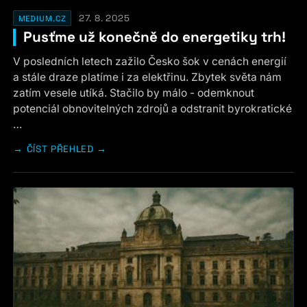
27. 8. 2025
MEDIUM.CZ
Pusťme už konečně do energetiky trh!
V posledních letech zažilo Česko šok v cenách energií
a stále draze platíme i za elektřinu. Zbytek světa nám
zatím vesele utíká. Stačilo by málo - odemknout
potenciál obnovitelných zdrojů a odstranit byrokratické
…
ČÍST PŘEHLED →