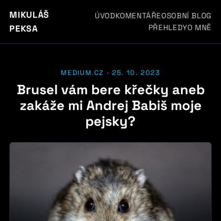
MIKULÁŠ
ÚVOD
KOMENTÁŘE
OSOBNÍ BLOG
PŘEHLEDY
O MNĚ
PEKSA
MEDIUM.CZ · 25. 10. 2023
Brusel vám bere křečky aneb
zakáže mi Andrej Babiš moje
pejsky?