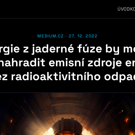
ÚVOD
K
MEDIUM.CZ · 27. 12. 2022
rgie z jaderné fúze by m
nahradit emisní zdroje e
z radioaktivitního odp