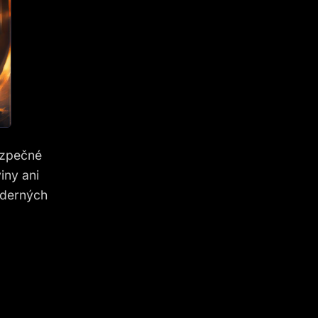
bezpečné
iny ani
aderných