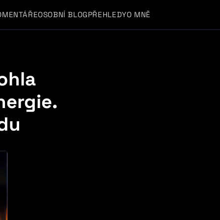
OMENTÁŘE
OSOBNÍ BLOG
PŘEHLEDY
O MNĚ
ohla
nergie.
adu