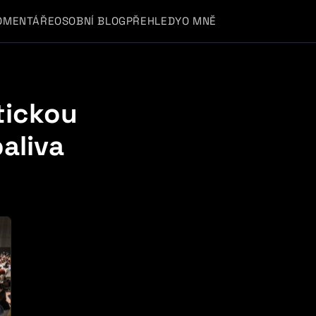
OMENTÁŘE
OSOBNÍ BLOG
PŘEHLEDY
O MNĚ
atickou
aliva