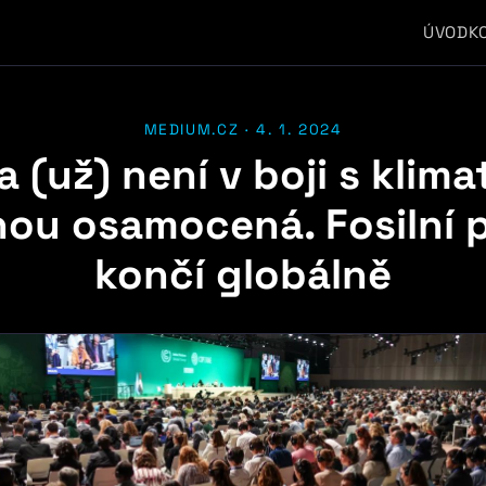
ÚVOD
K
MEDIUM.CZ · 4. 1. 2024
 (už) není v boji s klim
ou osamocená. Fosilní p
končí globálně