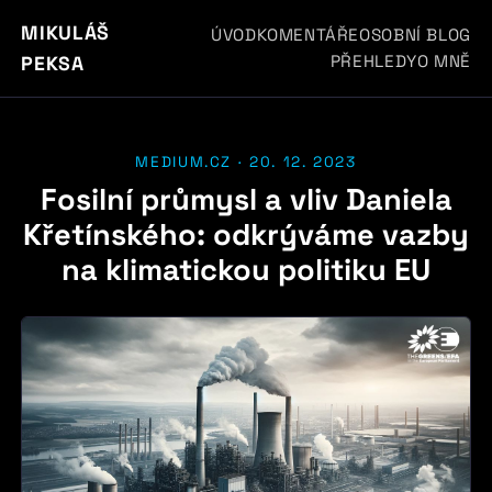
MIKULÁŠ
ÚVOD
KOMENTÁŘE
OSOBNÍ BLOG
PŘEHLEDY
O MNĚ
PEKSA
MEDIUM.CZ · 20. 12. 2023
Fosilní průmysl a vliv Daniela
Křetínského: odkrýváme vazby
na klimatickou politiku EU