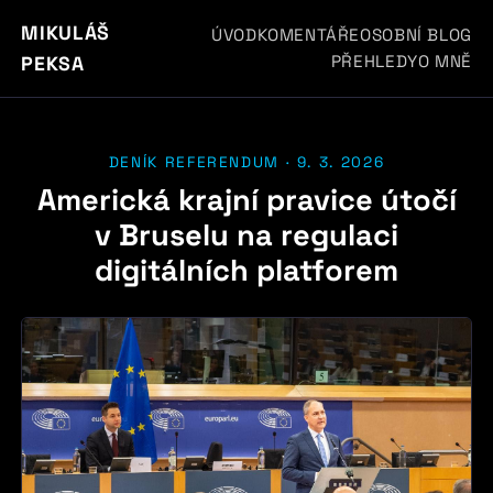
MIKULÁŠ
ÚVOD
KOMENTÁŘE
OSOBNÍ BLOG
PŘEHLEDY
O MNĚ
PEKSA
DENÍK REFERENDUM · 9. 3. 2026
Americká krajní pravice útočí
v Bruselu na regulaci
digitálních platforem