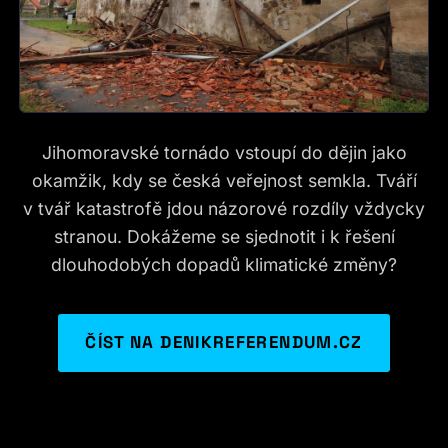
Jihomoravské tornádo vstoupí do dějin jako
okamžik, kdy se česká veřejnost semkla. Tváří
v tvář katastrofě jdou názorové rozdíly vždycky
stranou. Dokážeme se sjednotit i k řešení
dlouhodobých dopadů klimatické změny?
ČÍST NA DENIKREFERENDUM.CZ