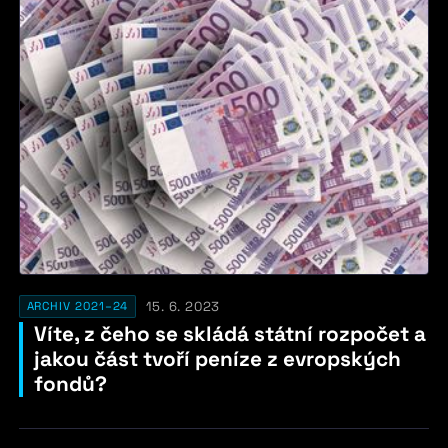
15. 6. 2023
ARCHIV 2021–24
Víte, z čeho se skládá státní rozpočet a
jakou část tvoří peníze z evropských
fondů?