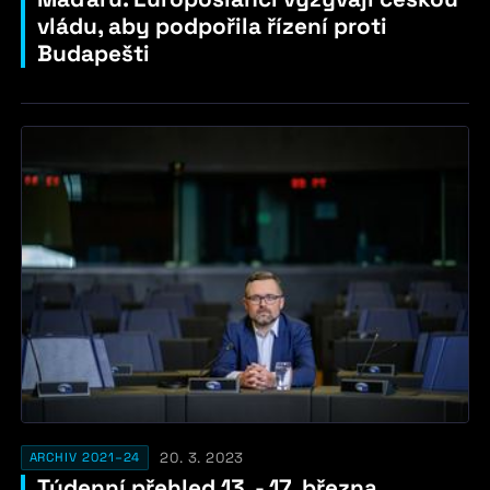
vládu, aby podpořila řízení proti
Budapešti
20. 3. 2023
ARCHIV 2021–24
Týdenní přehled 13. - 17. března