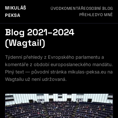
MIKULÁŠ
ÚVOD
KOMENTÁŘE
OSOBNÍ BLOG
PŘEHLEDY
O MNĚ
PEKSA
Blog 2021–2024
(Wagtail)
Týdenní přehledy z Evropského parlamentu a
komentáře z období europoslaneckého mandátu.
Plný text — původní stránka mikulas-peksa.eu na
Wagtailu už není udržovaná.