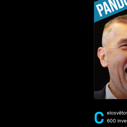
C
elosvětov
600 inve