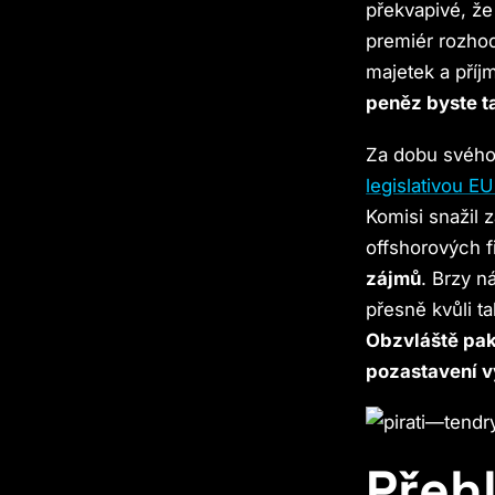
překvapivé, že
premiér rozhod
majetek a příj
peněz byste ta
Za dobu svého 
legislativou 
Komisi snažil 
offshorových f
zájmů
. Brzy n
přesně kvůli t
Obzvláště pak 
pozastavení v
Přeh