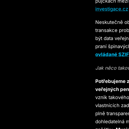
půjčkách mezi 
investigace.cz
Neskutečně obtí
transakce pro
být data veřej
praní špinavýc
ovládané SZI
Jak něco takov
Potřebujeme z
veřejných pen
vznik takového
vlastnících z
plně transpare
dohledatelná m