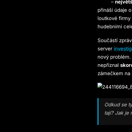
–
největš
přináší údaje 
loutkové firmy
hudebními cele
Součástí zpráv
server
investi
nový problém.
nepřiznal
skor
zámečkem na F
Odkud se ty
tají? Jak je