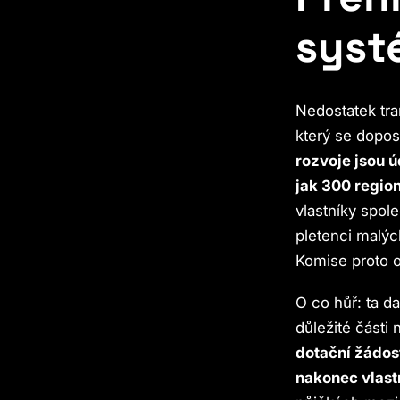
syst
Nedostatek tra
který se dopos
rozvoje jsou 
jak 300 region
vlastníky spol
pletenci malých
Komise proto o
O co hůř: ta d
důležité části
dotační žádos
nakonec vlast