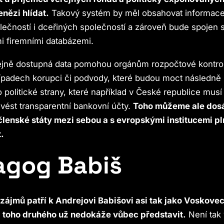
nězi hlídat.
Takový systém by měl obsahovat informace 
lečností i dceřiných společností a zároveň bude spojen 
i firemními databázemi.
ejně dostupná data pomohou orgánům rozpočtové kontroly
ípadech korupci či podvody, které budou moct následně s
ro politické strany, které například v České republice mus
 vést transparentní bankovní účty.
Toho můžeme ale dos
lenské státy mezi sebou a s evropskými institucemi p
.
gog Babiš
 zájmů patří k Andrejovi Babišovi asi tak jako Voskovec
ez toho druhého už nedokáže vůbec představit.
Není tak 