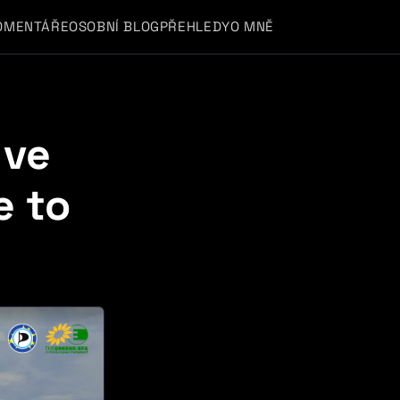
OMENTÁŘE
OSOBNÍ BLOG
PŘEHLEDY
O MNĚ
 ve
e to