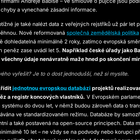
firmami Andreje Babiše – ve smlouvě o půjčce jsou podl
chyby a vynechané zásadní informace.
žné je také nalézt data z veřejných rejstříků už pár let 
běhnou. Nově reformovaná
společná zemědělská politika
ně dohledatelná minimálně 2 roky, zatímco evropská směr
h peněz zase uvádí let 5.
Například české úřady jako B
F
všechny údaje nenávratně maže hned po skončení mini
ého vyřešit? Je to o dost jednodušší, než si myslíte.
řídit
jednotnou evropskou databázi
projektů realizova
ěz a registr koncových vlastníků.
V Evropském parlame
 systému do dvou let, v němž budou zároveň data o tran
adávána ve standardizovaném režimu. Databáze by samoz
ntní a také postavená na open-source principech. Data ma
inimálně 10 let – ne vždy se na podvody nebo korupci př