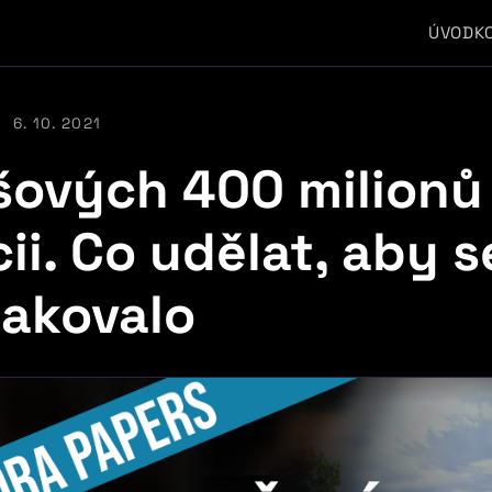
ÚVOD
K
6. 10. 2021
šových 400 milionů
ii. Co udělat, aby s
akovalo