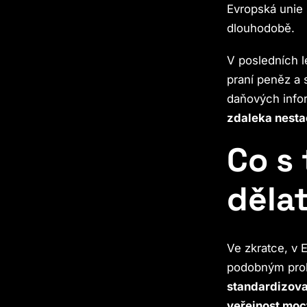
Evropská unie 
dlouhodobě.
V posledních l
praní peněz a
daňových info
zdaleka nesta
Co s
děla
Ve zkratce, v 
podobným pro
standardizova
veřejnost moc