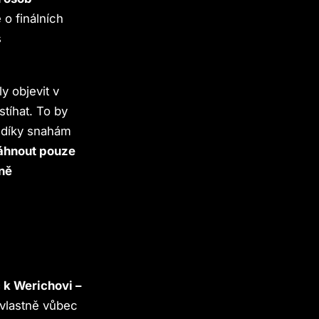
o finálních
s
 objevit v
tíhat. To by
í díky snahám
áhnout pouze
lně
 k Werichovi –
vlastně vůbec