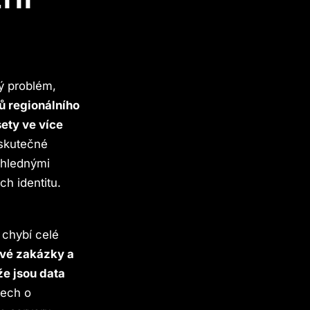
ý problém,
ů regionálního
ety ve více
 skutečné
ehlednými
ch identitu.
 chybí celé
vé zakázky a
že jsou data
tech o