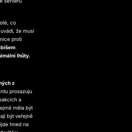
e serveru
poté, co
uvádí, že musí
nice proti
abišem
mální lhůty.
ných z
ntu prosazuju
sakcích a
řejmě měla být
jí být veřejně
ijde hned na