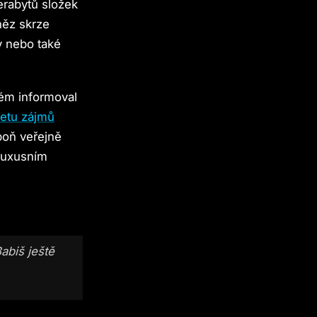
terabytů složek
něz skrze
y nebo také
rém informoval
řetu zájmů
poň veřejně
 luxusním
abiš ještě