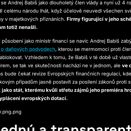
 se Andrej Babiš jako dlouholetý člen vlády a nyní už 4 r
l celému národu lhát, když účelově neuvedl všechen sv
my v majetkových přiznáních.
Firmy figurující v jeho sc
m totiž nenašli.
působení jako ministr financí se navíc Andrej Babiš zabý
EU o daňových podvodech
, kterou se mermomocí proti čle
zablokovat. Vzhledem k tomu, že Babiš v té době už vlastn
irem, se tak ve skutečnosti nachází ne v jednom, ale
ve 
ás bude čekat revize Evropských finančních regulací, k
akovým případům jasně postavit za posílení zákonů proti s
jako stát, kterému kvůli střetu zájmů jeho premiéra hr
yplácení evropských dotací.
ledný a transparent