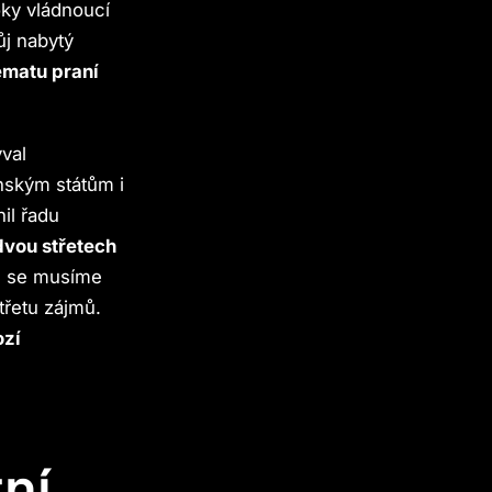
oky vládnoucí
ůj nabytý
hématu praní
val
nským státům i
il řadu
dvou střetech
de se musíme
třetu zájmů.
ozí
ní