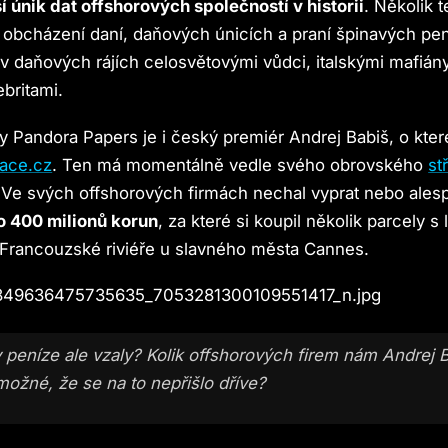
í únik dat offshorových společností v historii
. Několik 
o obcházení daní, daňových únicích a praní špinavých pe
 v daňových rájích celosvětovými vůdci, italskými mafián
britami.
y Pandora Papers je i český premiér Andrej Babiš, o kte
gace.cz
. Ten má momentálně vedle svého obrovského
st
 Ve svých offshorových firmách nechal vyprat nebo ales
o 400 milionů korun
, za které si koupil několik parcely s
rancouzské riviéře u slavného města Cannes.
 peníze ale vzaly? Kolik offshorových firem nám Andrej B
 možné, že se na to nepřišlo dříve?