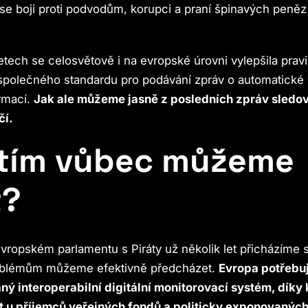
se boji proti podvodům, korupci a praní špinavých peněz
etech se celosvětově i na evropské úrovni vylepšila pravid
 společného standardu pro podávání zpráv o automatick
rmací.
Jak ale můžeme jasně z posledních zpráv sledova
čí.
 tím vůbec můžeme
t?
Evropském parlamentu s Piráty už několik let přicházíme s
blémům můžeme efektivně předcházet.
Evropa potřebu
ný interoperabilní digitální monitorovací systém, dík
t u příjemců veřejných fondů a politicky exponovanýc