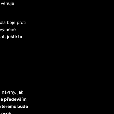
 věnuje
la boje proti
é výměně
t, ještě to
 návrhy, jak
je především
y kterému bude
h osob