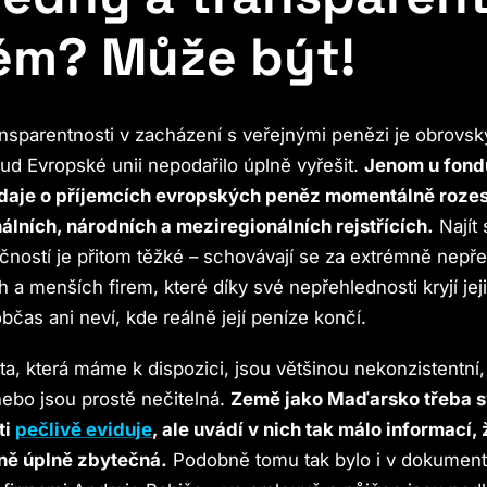
ém? Může být!
nsparentnosti v zacházení s veřejnými penězi je obrovsk
ud Evropské unii nepodařilo úplně vyřešit.
Jenom u fond
údaje o příjemcích evropských peněz momentálně rozes
álních, národních a meziregionálních rejstřících.
Najít
ečností je přitom těžké – schovávají se za extrémně nepř
 a menších firem, které díky své nepřehlednosti kryjí jeji
bčas ani neví, kde reálně její peníze končí.
ata, která máme k dispozici, jsou většinou nekonzistentní,
 nebo jsou prostě nečitelná.
Země jako Maďarsko třeba s
ti
pečlivě eviduje
, ale uvádí v nich tak málo informací, 
ně úplně zbytečná.
Podobně tomu tak bylo i v dokumen