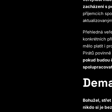
zacházení s pe
příjemcích spo
aktualizovaným
Přehledná veř
konkrétních př
mělo platit i p
Pirátů povinně
pokud budou č
spolupracovat
Dema
Bohužel, střet
nikdo si je b