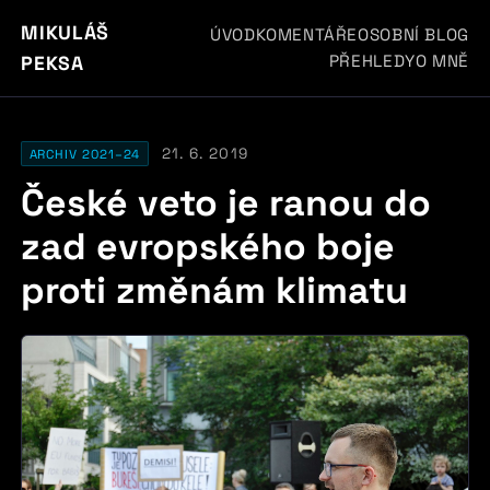
MIKULÁŠ
ÚVOD
KOMENTÁŘE
OSOBNÍ BLOG
PŘEHLEDY
O MNĚ
PEKSA
21. 6. 2019
ARCHIV 2021–24
České veto je ranou do
zad evropského boje
proti změnám klimatu