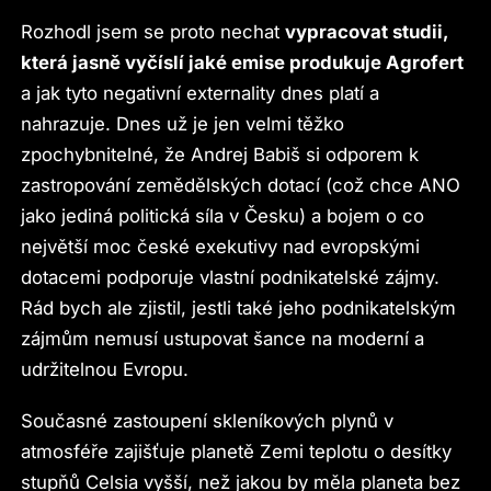
Rozhodl jsem se proto nechat
vypracovat studii,
která jasně vyčíslí jaké emise produkuje Agrofert
a jak tyto negativní externality dnes platí a
nahrazuje. Dnes už je jen velmi těžko
zpochybnitelné, že Andrej Babiš si odporem k
zastropování zemědělských dotací (což chce ANO
jako jediná politická síla v Česku) a bojem o co
největší moc české exekutivy nad evropskými
dotacemi podporuje vlastní podnikatelské zájmy.
Rád bych ale zjistil, jestli také jeho podnikatelským
zájmům nemusí ustupovat šance na moderní a
udržitelnou Evropu.
Současné zastoupení skleníkových plynů v
atmosféře zajišťuje planetě Zemi teplotu o desítky
stupňů Celsia vyšší, než jakou by měla planeta bez