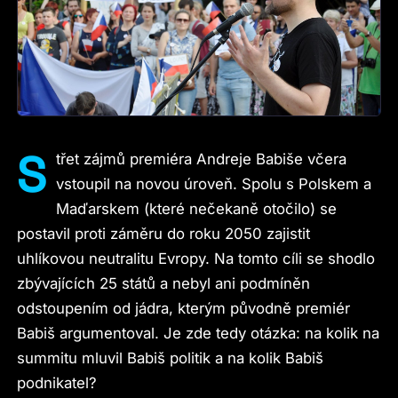
S
třet zájmů premiéra Andreje Babiše včera
vstoupil na novou úroveň. Spolu s Polskem a
Maďarskem (které nečekaně otočilo) se
postavil proti záměru do roku 2050 zajistit
uhlíkovou neutralitu Evropy. Na tomto cíli se shodlo
zbývajících 25 států a nebyl ani podmíněn
odstoupením od jádra, kterým původně premiér
Babiš argumentoval. Je zde tedy otázka: na kolik na
summitu mluvil Babiš politik a na kolik Babiš
podnikatel?