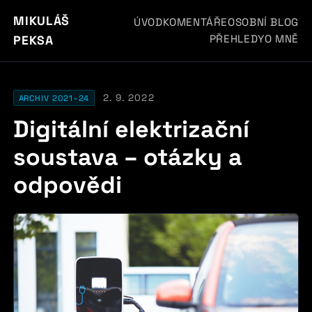
MIKULÁŠ
ÚVOD
KOMENTÁŘE
OSOBNÍ BLOG
PŘEHLEDY
O MNĚ
PEKSA
2. 9. 2022
ARCHIV 2021–24
Digitální elektrizační
soustava – otázky a
odpovědi