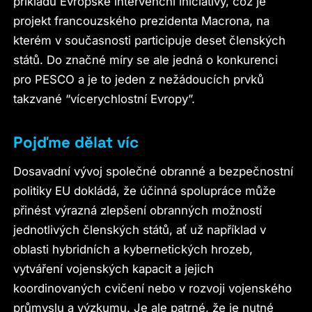
příkladu Evropské intervenční iniciativy, což je
projekt francouzského prezidenta Macrona, na
kterém v současnosti participuje deset členských
států. Do značné míry se ale jedná o konkurenci
pro PESCO a je to jeden z nežádoucích prvků
takzvané “vícerychlostní Evropy”.
Pojďme dělat víc
Dosavadní vývoj společné obranné a bezpečnostní
politiky EU dokládá, že účinná spolupráce může
přinést výrazná zlepšení obranných možností
jednotlivých členských států, ať už například v
oblasti hybridních a kybernetických hrozeb,
vytváření vojenských kapacit a jejich
koordinovaných cvičení nebo v rozvoji vojenského
průmyslu a výzkumu. Je ale patrné, že je nutné