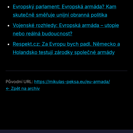
Evropský parlament: Evropská armáda? Kam
skutečně směřuje unijní obranná politika
Vojenské rozhledy: Evropská armáda – utopie
nebo reálná budoucnost?
Respekt.cz: Za Evropu bych padl. Německo a
Holandsko testují zárodky společné armády
Původní URL:
https://mikulas-peksa.eu/eu-armada/
← Zpět na archiv