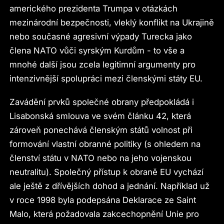
amerického prezidenta Trumpa v otázkách
mezinárodní bezpečnosti, vleklý konflikt na Ukrajině
nebo současné agresivní výpady Turecka jako
člena NATO vůči syrským Kurdům - to vše a
mnohé další jsou zcela legitimní argumenty pro
intenzivnější spolupráci mezi členskými státy EU.
Zavádění prvků společné obrany předpokládá i
Lisabonská smlouva ve svém článku 42, která
zároveň ponechává členským států volnost při
formování vlastní obranné politiky (s ohledem na
členství státu v NATO nebo na jeho vojenskou
neutralitu). Společný přístup k obraně EU vychází
ale ještě z dřívějších dohod a jednání. Například už
v roce 1998 byla podepsána Deklarace ze Saint
Malo, která požadovala zakcechopnění Unie pro