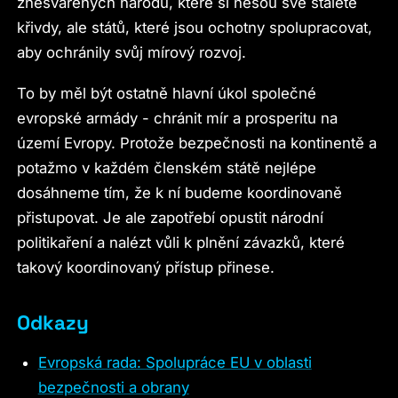
znesvářených národů, které si nesou své staleté
křivdy, ale států, které jsou ochotny spolupracovat,
aby ochránily svůj mírový rozvoj.
To by měl být ostatně hlavní úkol společné
evropské armády - chránit mír a prosperitu na
území Evropy. Protože bezpečnosti na kontinentě a
potažmo v každém členském státě nejlépe
dosáhneme tím, že k ní budeme koordinovaně
přistupovat. Je ale zapotřebí opustit národní
politikaření a nalézt vůli k plnění závazků, které
takový koordinovaný přístup přinese.
Odkazy
Evropská rada: Spolupráce EU v oblasti
bezpečnosti a obrany