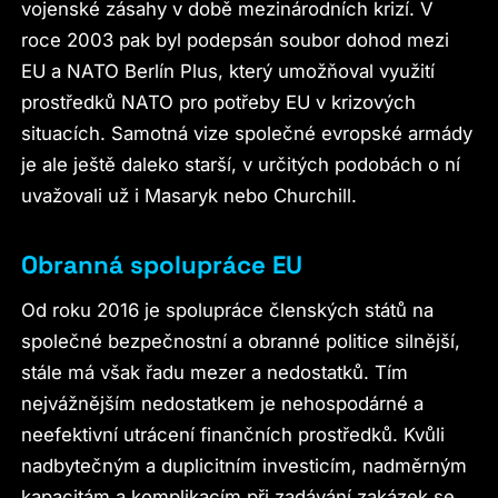
vojenské zásahy v době mezinárodních krizí. V
roce 2003 pak byl podepsán soubor dohod mezi
EU a NATO Berlín Plus, který umožňoval využití
prostředků NATO pro potřeby EU v krizových
situacích. Samotná vize společné evropské armády
je ale ještě daleko starší, v určitých podobách o ní
uvažovali už i Masaryk nebo Churchill.
Obranná spolupráce EU
Od roku 2016 je spolupráce členských států na
společné bezpečnostní a obranné politice silnější,
stále má však řadu mezer a nedostatků. Tím
nejvážnějším nedostatkem je nehospodárné a
neefektivní utrácení finančních prostředků. Kvůli
nadbytečným a duplicitním investicím, nadměrným
kapacitám a komplikacím při zadávání zakázek se