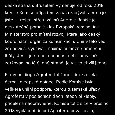
česká strana s Bruselem vyměňuje od roku 2018,
kdy se Komise případem začala zabývat. Jedno je
jisté — řešení střetu zájmů Andreje Babiše je
neskutečně pomalé. Jak Evropská komise, tak
Ministerstvo pro místní rozvoj, které jako český
koordinační orgán za komunikaci s Unií v této věci
zodpovídá, využívají maximální možné procesní
lhůty. Jestli jde o neschopnost nebo úmyslné
zdržování na té či oné straně, je v tuto chvíli jedno.
Firmy holdingu Agrofert totiž mezitím zvesela
čerpají evropské dotace. Podle Komise byla
veškerá unijní podpora, kterou tuzemské úřady
Agrofertu v posledních třech letech přikleply,
přidělena neoprávněně. Komise totiž sice v prosinci
2018 vyplácení dotací Agrofertu pozastavila,