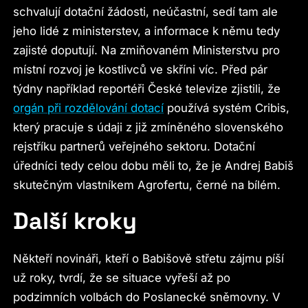
schvalují dotační žádosti, neúčastní, sedí tam ale
jeho lidé z ministerstev, a informace k němu tedy
zajisté doputují. Na zmiňovaném Ministerstvu pro
místní rozvoj je kostlivců ve skříni víc. Před pár
týdny například reportéři České televize zjistili, že
orgán při rozdělování dotací
používá systém Cribis,
který pracuje s údaji z již zmíněného slovenského
rejstříku partnerů veřejného sektoru. Dotační
úředníci tedy celou dobu měli to, že je Andrej Babiš
skutečným vlastníkem Agrofertu, černé na bílém.
Další kroky
Někteří novináři, kteří o Babišově střetu zájmu píší
už roky, tvrdí, že se situace vyřeší až po
podzimních volbách do Poslanecké sněmovny. V