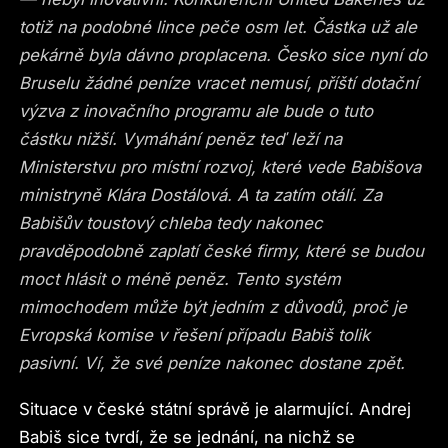
totiž na podobné lince peče osm let. Částka už ale
pekárně byla dávno proplacena. Česko sice nyní do
Bruselu žádné peníze vracet nemusí, příští dotační
výzva z inovačního programu ale bude o tuto
částku nižší. Vymáhání peněz teď leží na
Ministerstvu pro místní rozvoj, které vede Babišova
ministryně Klára Dostálová. A ta zatím otálí. Za
Babišův toustový chleba tedy nakonec
pravděpodobně zaplatí české firmy, které se budou
moct hlásit o méně peněz. Tento systém
mimochodem může být jedním z důvodů, proč je
Evropská komise v řešení případu Babiš tolik
pasivní. Ví, že své peníze nakonec dostane zpět.
Situace v české státní správě je alarmující. Andrej
Babiš sice tvrdí, že se jednání, na nichž se