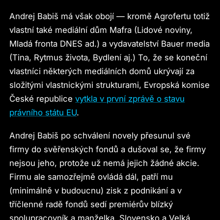
Andrej Babiš má však obojí — kromě Agrofertu totiž
vlastní také mediální dům Mafra (Lidové noviny,
Mladá fronta DNES ad.) a vydavatelství Bauer media
(Tina, Rytmus života, Bydlení aj.) To, že se koneční
vlastníci některých mediálních domů ukrývají za
složitými vlastnickými strukturami, Evropská komise
České republice
vytkla v první zprávě o stavu
právního státu EU
.
Andrej Babiš po schválení novely přesunul své
firmy do svěřenských fondů a dušoval se, že firmy
nejsou jeho, protože už nemá jejich žádné akcie.
Firmu ale samozřejmě ovládá dál, patří mu
(minimálně v budoucnu) zisk z podnikání a v
tříčlenné radě fondů sedí premiérův blízký
spolupracovník a manželka. Slovensko a Velká