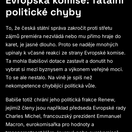
Evropská komise: fatální
politické chyby
To, že česká státní správa zakročit proti střetu
zájmů premiéra nezvládá nebo mu přímo hraje do
karet, je jasné dlouho. Proto se naděje mnohých
upínaly k včasné reakci ze strany Evropské komise.
Ta mohla Babišovi dotace zastavit a donutit ho
vybrat si mezi byznysem a výkonem veřejné moci.
To se ale nestalo. Na vině je spíš než
nekompetence chybějící politická vůle.
Babiše totiž chrání jeho politická frakce Renew,
jejímiž členy jsou například předseda Evropské rady
Charles Michel, francouzský prezident Emmanuel
Macron, eurokomisařka pro hodnoty a