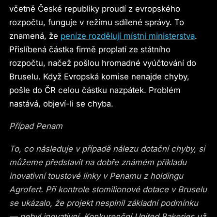
včetně České republiky proudí z evropského
rozpočtu, funguje v režimu sdílené správy. To
znamená, že
peníze rozdělují místní ministerstva
.
Přislíbená částka firmě proplatí ze státního
rozpočtu, načež pošlou hromadné vyúčtování do
Bruselu. Když Evropská komise nenajde chyby,
pošle do ČR celou částku nazpátek. Problém
nastává, objeví-li se chyba.
Případ Penam
To, co následuje v případě nálezu dotační chyby, si
můžeme představit na dobře známém příkladu
inovativní toustové linky v Penamu z holdingu
Agrofert. Při kontrole stomilionové dotace v Bruselu
se ukázalo, že projekt nesplnil základní podmínku
— nebyl inovativní. Konkurenční United Bakeries už