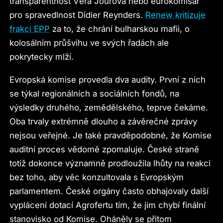
transparentnost Věra Jourová nebo eurokomisař
pro spravedlnost Didier Reynders.
Renew kritizuje
frakci EPP
za to, že chrání bulharskou mafii, o
kolosálním průšvihu ve svých řadách ale
pokrytecky mlží.
Evropská komise provedla dva audity. První z nich
se týkal regionálních a sociálních fondů, na
výsledky druhého, zemědělského, teprve čekáme.
Oba trvaly extrémně dlouho a závěrečné zprávy
nejsou veřejné. Je také pravděpodobné, že Komise
auditní proces vědomě zpomaluje. České straně
totiž dokonce významně prodloužila lhůty na reakci
bez toho, aby věc konzultovala s Evropským
parlamentem. České orgány často obhajovaly další
vyplácení dotací Agrofertu tím, že jim chybí finální
stanovisko od Komise. Oháněly se přitom