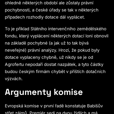
ohledně některých období ale zůstaly právní
pochybnosti, a české úřady se tak v některých
případech rozhodly dotace dál vyplácet.
To je příklad Státního intervenčního zemědělského
fondu, který vyplácení některých dotací loni obnovil
na základě pochybné (a jak už to tak bývá
neveřejné) právní analýzy. Hrozí, že pokud byly
dotace vyplaceny chybně, už nikdy se je od
Agrofertu nepodaří dostat nazpátek, a tyto částky
budou českým firmám chybět v příštích dotačních
výzvách.
Argumenty komise
Evropská komise v první řadě konstatuje Babišův
střet zájmů. Premiér sedí na dvou židlích a má