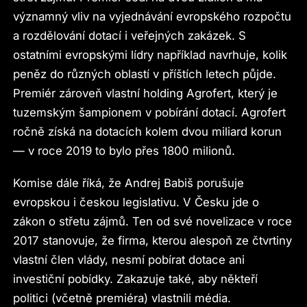
významný vliv na vyjednávání evropského rozpočtu
a rozdělování dotací i veřejných zakázek. S
ostatními evropskými lídry například navrhuje, kolik
peněz do různých oblastí v příštích letech půjde.
Premiér zároveň vlastní holding Agrofert, který je
tuzemským šampionem v pobírání dotací. Agrofert
ročně získá na dotacích kolem dvou miliard korun
— v roce 2019 to bylo přes 1800 milionů.
Komise dále říká, že Andrej Babiš porušuje
evropskou i českou legislativu. V Česku jde o
zákon o střetu zájmů. Ten od své novelizace v roce
2017 stanovuje, že firma, kterou alespoň ze čtvrtiny
vlastní člen vlády, nesmí pobírat dotace ani
investiční pobídky. Zakazuje také, aby někteří
politici (včetně premiéra) vlastnili média.