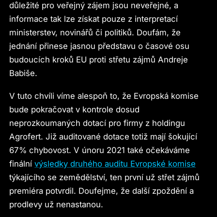
důležité pro veřejný zájem jsou neveřejné, a
informace tak lze získat pouze z interpretací
ministerstev, novinářů či politiků. Doufám, že
jednání přinese jasnou představu o časové osu
budoucích kroků EU proti střetu zájmů Andreje
Babiše.
V tuto chvíli víme alespoň to, že Evropská komise
bude pokračovat v kontrole dosud
neprozkoumaných dotací pro firmy z holdingu
Agrofert. Již auditované dotace totiž mají šokující
67% chybovost. V únoru 2021 také očekáváme
finální
výsledky druhého auditu Evropské komise
týkajícího se zemědělství, ten první už střet zájmů
premiéra potvrdil. Doufejme, že další zpoždění a
prodlevy už nenastanou.