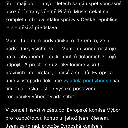
těch mají po dlouhých letech šanci uspět současné
opoziční strany včetně Pirátů. Muset čekat na
kompletní obnovu státní správy v České republice
je ale děsivá představa.
Máme tu přitom podvodníka, o kterém to, že je
podvodník, všichni vědí. Máme dokonce nástroje
na to, abychom ho od kohoutků dotačních zdrojů
odpojili. A přesto se už roky točíme v kruhu
právních interpretací, dopisů a soudů. Evropská
unie v listopadu dokonce
vyjádřila pochybnosti
nad
tím, zda česká justice vysoko postavené
korupčníky vůbec zvládá stíhat.
V pondělí navštíví zástupci Evropské komise Výbor
pro rozpočtovou kontrolu, jehož jsem členem.
Jsem za to rád, protože Evropská komise s