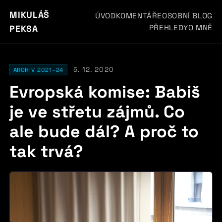
MIKULÁŠ
ÚVOD
KOMENTÁŘE
OSOBNÍ BLOG
PŘEHLEDY
O MNĚ
PEKSA
5. 12. 2020
ARCHIV 2021–24
Evropská komise: Babiš
je ve střetu zájmů. Co
ale bude dál? A proč to
tak trvá?