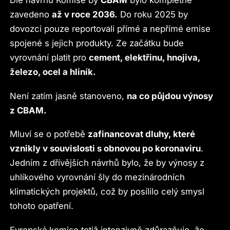
Dle návrhu Komise by
CBAM
bylo kompletně
zavedeno
až v roce 2036.
Do roku 2025 by
dovozci pouze reportovali přímé a nepřímé emise
spojené s jejich produkty. Ze začátku bude
vyrovnání platit pro
cement, elektřinu, hnojiva,
železo, ocel a hliník.
Není zatím jasně stanoveno,
na co půjdou výnosy
z CBAM.
Mluví se o potřebě
zafinancovat dluhy, které
vznikly v souvislosti s obnovou po koronaviru
.
Jedním z dřívějších návrhů bylo, že by výnosy z
uhlíkového vyrovnání šly do mezinárodních
klimatických projektů, což by posílilo celý smysl
tohoto opatření.
Evropská komise totiž intenzivně zdůrazňuje, že