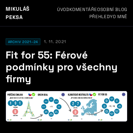
MIKULÁŠ
ÚVOD
KOMENTÁŘE
OSOBNÍ BLOG
PŘEHLEDY
O MNĚ
PEKSA
1. 11. 2021
ARCHIV 2021–24
Fit for 55: Férové
podmínky pro všechny
firmy