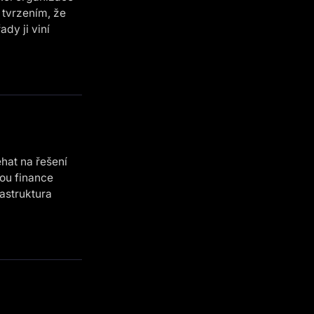
 tvrzením, že
dy ji viní
hat na řešení
sou finance
rastruktura