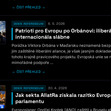
ČÍST PŘEHLED →
6. 5. 2026
DENÍK REFERENDUM
Patrioti pro Evropu po Orbánovi: iliberá
internacionála slábne
Porážka Viktora Orbána v Maďarsku neznamená bezp
jím zaštítěné iliberální aliance, je však jasným dokla
tohoto krajně pravicového projektu. Evropská unie se n
mimořádné podpoře …
ČÍST PŘEHLED →
30. 4. 2026
DENÍK REFERENDUM
Jak sekta AllatRa získala razítko Evro
parlamentu
Europoslanec Ondřej Knotek (ANO) zaštítil v Bruselu a