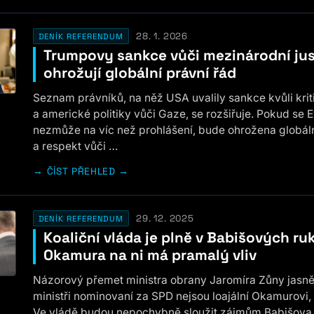
28. 1. 2026
DENÍK REFERENDUM
Trumpovy sankce vůči mezinárodní jus
ohrožují globální právní řád
Seznam právníků, na něž USA uvalily sankce kvůli krit
a americké politiky vůči Gaze, se rozšiřuje. Pokud se 
nezmůže na víc než prohlášení, bude ohrožena globál
a respekt vůči …
ČÍST PŘEHLED →
29. 12. 2025
DENÍK REFERENDUM
Koaliční vláda je plně v Babišových ru
Okamura na ni má pramalý vliv
Názorový přemet ministra obrany Jaromíra Zůny jasně
ministři nominovaní za SPD nejsou loajální Okamurovi, 
Ve vládě budou nepochybně sloužit zájmům Babišova 