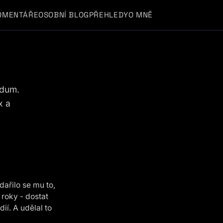
OMENTÁŘE
OSOBNÍ BLOG
PŘEHLEDY
O MNĚ
ndum.
x a
řilo se mu to,
roky - dostat
í. A udělal to