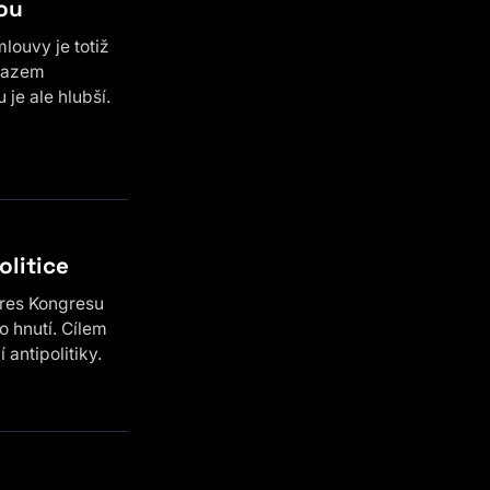
vou
louvy je totiž
ákazem
je ale hlubší.
olitice
gres Kongresu
o hnutí. Cílem
antipolitiky.