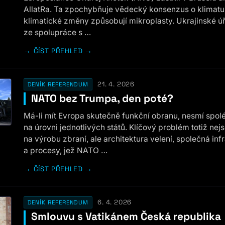
AllatRa. Ta zpochybňuje vědecký konsenzus o klimatu
klimatické změny způsobují mikroplasty. Ukrajinské úřa
ze spolupráce s …
ČÍST PŘEHLED →
21. 4. 2026
DENÍK REFERENDUM
NATO bez Trumpa, den poté?
Má-li mít Evropa skutečně funkční obranu, nesmí spolé
na úrovni jednotlivých států. Klíčový problém totiž nej
na výrobu zbraní, ale architektura velení, společná inf
a procesy, jež NATO …
ČÍST PŘEHLED →
6. 4. 2026
DENÍK REFERENDUM
Smlouvu s Vatikánem Česká republika