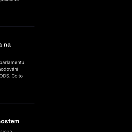
a na
 parlamentu
hodování
ODS. Co to
cnostem
hajoba