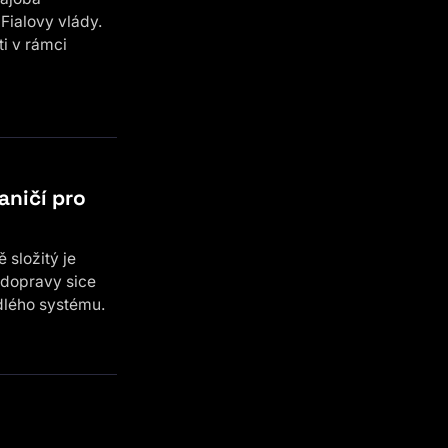
 Fialovy vlády.
ti v rámci
aničí pro
 složitý je
 dopravy sice
adlého systému.
t