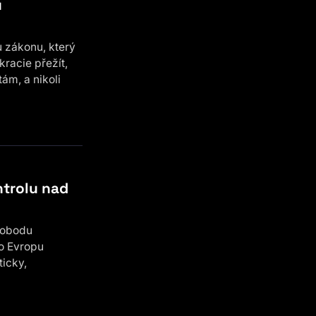
u
 zákonu, který
racie přežít,
tám, a nikoli
ntrolu nad
vobodu
ro Evropu
ticky,