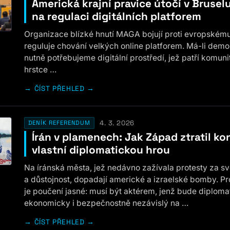
Americká krajní pravice útočí v Brusel
na regulaci digitálních platforem
Organizace blízké hnutí MAGA bojují proti evropskému
reguluje chování velkých online platforem. Má-li demok
nutně potřebujeme digitální prostředí, jež patří komuni
hrstce …
ČÍST PŘEHLED →
4. 3. 2026
DENÍK REFERENDUM
Írán v plamenech: Jak Západ ztratil ko
vlastní diplomatickou hrou
Na íránská města, jež nedávno zažívala protesty za s
a důstojnost, dopadají americké a izraelské bomby. P
je poučení jasné: musí být aktérem, jenž bude diploma
ekonomicky i bezpečnostně nezávislý na …
ČÍST PŘEHLED →