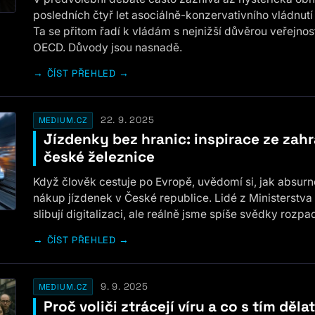
posledních čtyř let asociálně-konzervativního vládnutí
Ta se přitom řadí k vládám s nejnižší důvěrou veřejnos
OECD. Důvody jsou nasnadě.
ČÍST PŘEHLED →
22. 9. 2025
MEDIUM.CZ
Jízdenky bez hranic: inspirace ze zahr
české železnice
Když člověk cestuje po Evropě, uvědomí si, jak absurně
nákup jízdenek v České republice. Lidé z Ministerstva
slibují digitalizaci, ale reálně jsme spíše svědky rozp
ČÍST PŘEHLED →
9. 9. 2025
MEDIUM.CZ
Proč voliči ztrácejí víru a co s tím děla