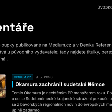
ÚVOD
K
ntáře
sloupky publikované na Medium.cz a v Deníku Refere
ává u původního vydavatele; tady najdete titulky, pere
nál.
9. 5. 2026
MEDIUM.CZ
Okamura zachránil sudetské Němce
Tomio Okamura je nechtěným PR manažerem roku. Poda
o co se Sudetoněmecké krajanské sdružení pokoušelo 
se z bavorských regionálních novin do evropských médi
úplně zadarmo.