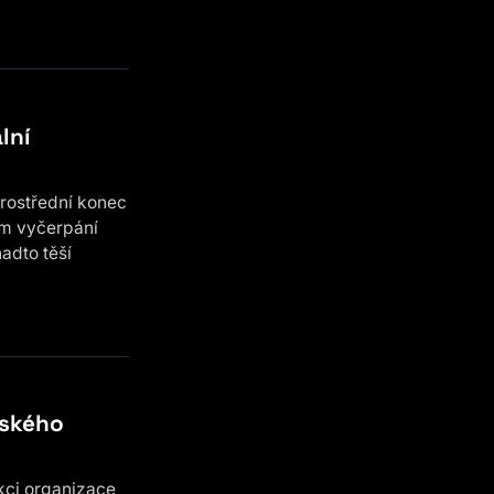
lní
rostřední konec
dem vyčerpání
adto těší
pského
kci organizace