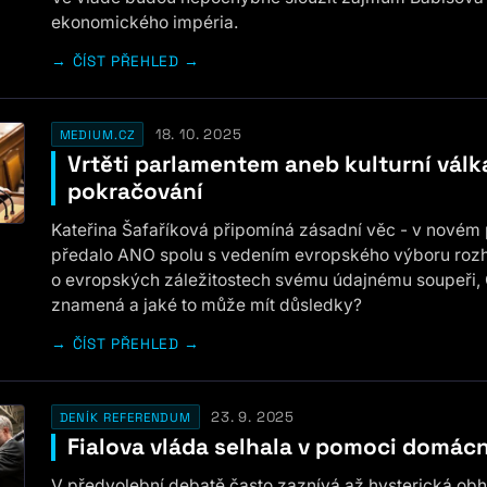
ekonomického impéria.
ČÍST PŘEHLED →
18. 10. 2025
MEDIUM.CZ
Vrtěti parlamentem aneb kulturní válk
pokračování
Kateřina Šafaříková připomíná zásadní věc - v novém
předalo ANO spolu s vedením evropského výboru roz
o evropských záležitostech svému údajnému soupeři, 
znamená a jaké to může mít důsledky?
ČÍST PŘEHLED →
23. 9. 2025
DENÍK REFERENDUM
Fialova vláda selhala v pomoci domá
V předvolební debatě často zaznívá až hysterická ob