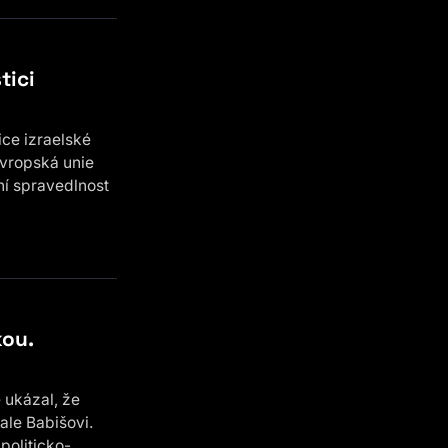
tici
ice izraelské
Evropská unie
ní spravedlnost
kou.
 ukázal, že
ale Babišovi.
politicko-