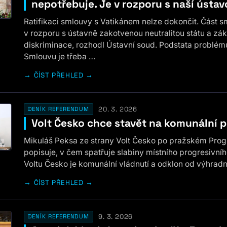
nepotřebuje. Je v rozporu s naší ústa
Ratifikaci smlouvy s Vatikánem nelze dokončit. Část sm
v rozporu s ústavně zakotvenou neutralitou státu a z
diskriminace, rozhodl Ústavní soud. Podstata problému 
Smlouvu je třeba …
ČÍST PŘEHLED →
20. 3. 2026
DENÍK REFERENDUM
Volt Česko chce stavět na komunální p
Mikuláš Peksa ze strany Volt Česko po pražském Pro
popisuje, v čem spatřuje slabiny místního progresivníh
Voltu Česko je komunální vládnutí a odklon od výhradní 
ČÍST PŘEHLED →
9. 3. 2026
DENÍK REFERENDUM