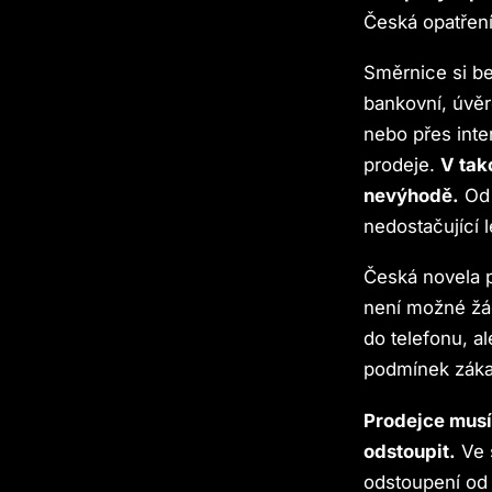
Česká opatření
Směrnice si be
bankovní, úvěro
nebo přes int
prodeje.
V tak
nevýhodě.
Od 
nedostačující l
Česká novela p
není možné žá
do telefonu, 
podmínek záka
Prodejce musí
odstoupit.
Ve 
odstoupení od 