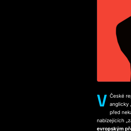
V
České rep
anglicky 
před nek
nabízejících „
evropským p