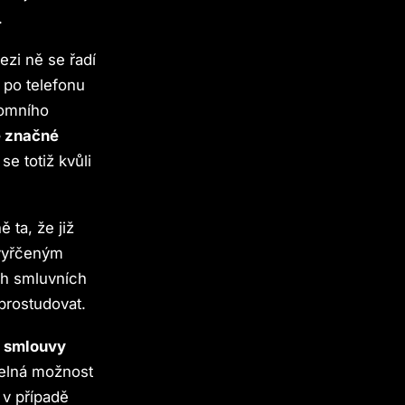
.
zi ně se řadí
y po telefonu
domního
e značné
e totiž kvůli
 ta, že již
vyřčeným
ch smluvních
prostudovat.
d smlouvy
telná možnost
 v případě