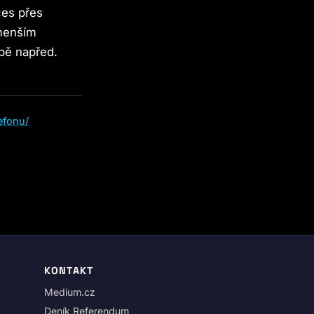
ces přes
jmenším
opě napřed.
efonu/
KONTAKT
Medium.cz
Deník Referendum