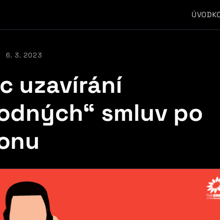
ÚVOD
K
6. 3. 2023
c uzavírání
odných“ smluv po
fonu