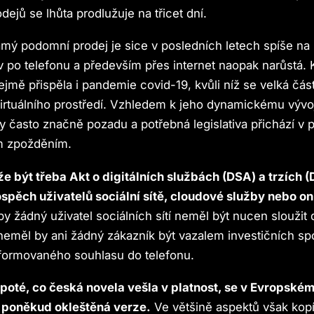
ejů se lhůta prodlužuje na třicet dní.
ý podomní prodej je sice v posledních letech spíše na
v po telefonu a především přes internet naopak narůstá.
jmě přispěla i pandemie covid-19, kvůli níž se velká čá
irtuálního prostředí. Vzhledem k jeho dynamickému vývoj
y často značně pozadu a potřebná legislativa přichází v p
ým zpožděním.
 být třeba Akt o digitálních službách (DSA) a trzích 
ospěch uživatelů sociální sítě, cloudové služby nebo onl
y žádný uživatel sociálních sítí neměl být nucen sloužit 
neměl by ani žádný zákazník být vazalem investičních spo
nformovaného souhlasu do telefonu.
 poté, co česká novela vešla v platnost, se v Evropské
í poněkud okleštěná verze.
Ve většině aspektů však kopí