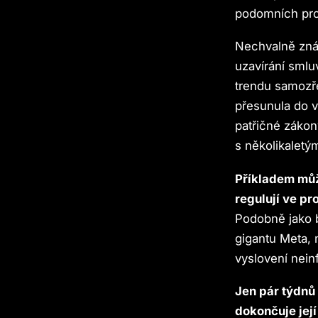
podomních prod
Nechvalně znám
uzavírání smlu
trendu samozře
přesunula do v
patřičné zákon
s několikalet
Příkladem může
regulují ve pr
Podobně jako b
gigantu Meta, 
vyslovení nei
Jen pár týdnů
dokončuje jej