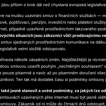
 jdou přitom o krok dál než chystaná evropská legislativa
re na mušku uzavírání smluv o finančních službách — me
vé, pojišťovací, penzijní, investiční nebo platební služb
ernet, případně uzavřené prostřednictvím takzvaného po
ovýchto situacích jsou zákazníci vůči prodávajícímu v
smluv sjednaných prostřednictvím komunikace na dálku s
egislativě velmi složitě odstupovalo.
řinesla několik zásadních změn. Nejdůležitější je nicméně
dnou smlouvu uzavřít pouhým „nechtěným souhlasem“ 
ale pouze písemně a navíc až po písemném doručení vše
zníkovi. Ten tak má dostatek času si podmínky smlouvy 
 také jasně stanovit a uvést podmínky, za jakých lze o
smlouvách uzavíraných přes internet musí být jasně vidi
smlouvy. Zákazník od ní může do čtrnácti dnů odstoupit,