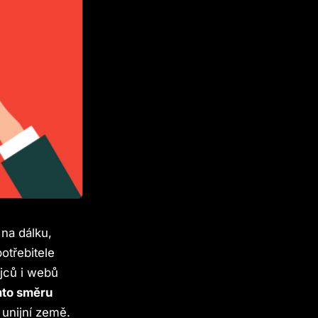
 na dálku,
otřebitele
jců i webů
mto směru
unijní země.