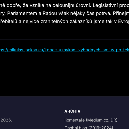
ně dobře, že vzniká na celounijní úrovni. Legislativní pro
ry, Parlamentem a Radou však nějaký čas potrvá. Přine
řebitelů a nejvíce zranitelných zákazníků jsme tak v Evr
tps://mikulas-peksa.eu/konec-uzavirani-vyhodnych-smluv-po-tel
ARCHIV
9–2026.
Komentáře (Medium.cz, DR)
Osobní blog (2019–2024)