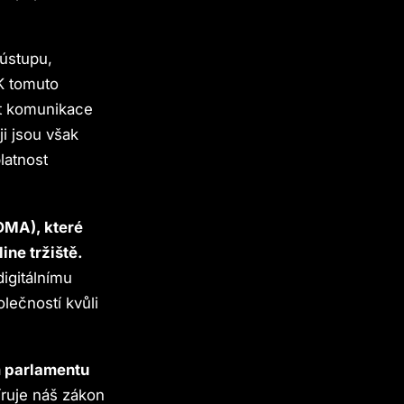
 ústupu,
 K tomuto
st komunikace
i jsou však
latnost
(DMA), které
ine tržiště.
digitálnímu
lečností kvůli
m parlamentu
ruje náš zákon