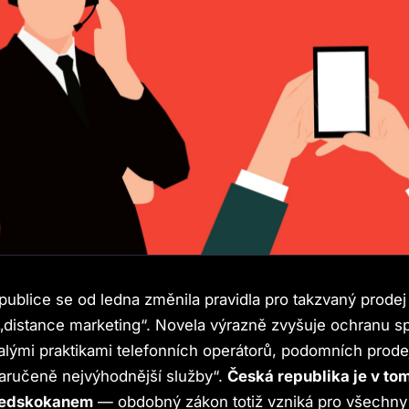
ublice se od ledna změnila pravidla pro takzvaný prodej
„distance marketing“. Novela výrazně zvyšuje ochranu sp
alými praktikami telefonních operátorů, podomních prode
zaručeně nejvýhodnější služby“.
Česká republika je v to
ředskokanem
— obdobný zákon totiž vzniká pro všechny 