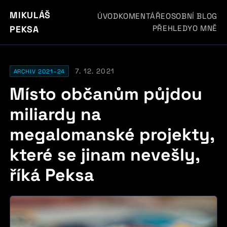
MIKULÁŠ
ÚVOD
KOMENTÁŘE
OSOBNÍ BLOG
PŘEHLEDY
O MNĚ
PEKSA
7. 12. 2021
ARCHIV 2021–24
Místo občanům půjdou
miliardy na
megalomanské projekty,
které se jinam nevešly,
říká Peksa