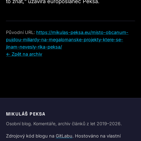
to znát,“ uzavírá europoslanec Peksa.
Původní URL:
https://mikulas-peksa.eu/misto-obcanum-
pujdou-miliardy-na-megalomanske-projekty-ktere-se-
jinam-nevesly-rika-peksa/
← Zpět na archiv
MIKULÁŠ PEKSA
Osobní blog. Komentáře, archiv článků z let 2019–2026.
Zdrojový kód blogu na
GitLabu
. Hostováno na vlastní