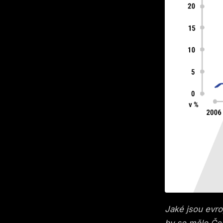
Jaké jsou evro
by se mělo Čes