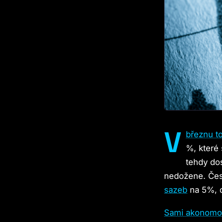
V
březnu t
%, které 
tehdy do
nedožene. Čes
sazeb
na 5%, c
Sami akonomo