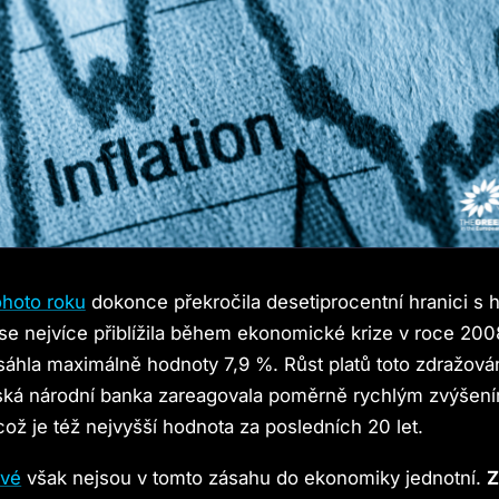
ohoto roku
dokonce překročila desetiprocentní hranici s 
se nejvíce přiblížila během ekonomické krize v roce 2008
sáhla maximálně hodnoty 7,9 %. Růst platů toto zdražová
ká národní banka zareagovala poměrně rychlým zvýšen
ož je též nejvyšší hodnota za posledních 20 let.
vé
však nejsou v tomto zásahu do ekonomiky jednotní.
Z