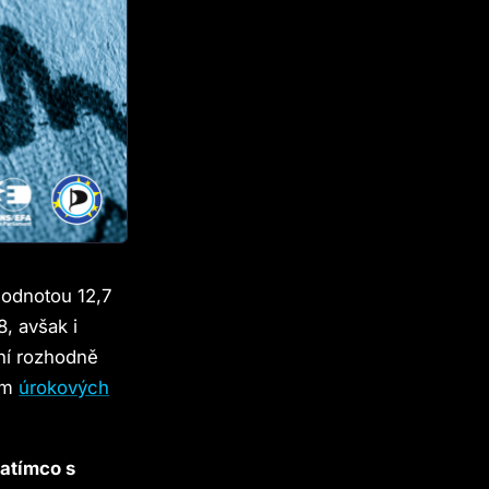
hodnotou 12,7
, avšak i
ní rozhodně
ím
úrokových
atímco s