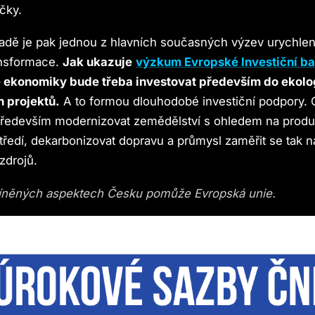
íčky.
adě je pak jednou z hlavních současných výzev urychlen
ansformace.
Jak ukazuje
výzkum Evropské Investiční b
é ekonomiky bude třeba investovat především do ekolo
h projektů.
A to formou dlouhodobé investiční podpory. C
ředevším modernizovat zemědělství s ohledem na produk
tředí, dekarbonizovat dopravu a průmysl zaměřit se tak n
zdrojů.
íněných aspektech Česku pomůže Evropská unie.