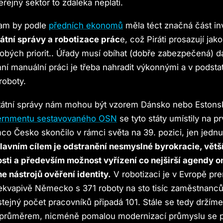
řejný sektor to zdaleka neplatí.
 kam by podle
předních ekonomů
měla téct značná část inv
tátní správy a robotizace prác
e, což Piráti prosazují jak
bých priorit.. Úřady musí obíhat (dobře zabezpečená) dat
inní manuální práci je třeba nahradit výkonnými a v podsta
roboty.
 státní správy nám mohou být vzorem Dánsko nebo Estons
ernmentu sestavovaného OSN
se tyto státy umístily na p
mco Česko skončilo v rámci světa na 39. pozici, jen jedn
lavním cílem je odstranění nesmyslné byrokracie, větší
sti a především možnost vyřízení co nejširší agendy o
ne nástrojů ověření identity.
V robotizaci je v Evropě pr
kvapivě Německo s 371 roboty na sto tisíc zaměstnanc
stejný počet pracovníků připadá 101. Stále se tedy držím
průměrem, nicméně pomalou modernizací průmyslu se 