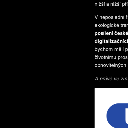
nižší a nižší př
V neposlední ř
ekologické tr
posílení česk
digitalizačníc
bychom měli p
životnímu pros
obnovitelných 
A právě ve zm