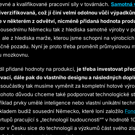
levné a kvalifikované pracovní síly v továrnách.
Samotná 
iverzifikovaná, což jí činí velmi odolnou vůči výpadků
 v některém z odvětví, nicméně přidaná hodnota produ
sousednímu Německu tak z hlediska samotné výroby v p
ale z hlediska marže, kterou jsme schopni na výrobcích 
čně pozadu. Nyní je proto třeba proměnit průmyslovou 
u mozkovnu.
díl přidané hodnoty na produkci,
je třeba investovat př
vací, dále pak do vlastního designu a následných dop
 součástky tak musíme vyměnit za kompletní hotové výro
 tohoto důvodu chceme také podporovat technologické st
příklad prvky umělé inteligence nebo vlastní unikátní tech
kladem budiž sousední Německo, které loni založilo
Fon
rtupů pracující s „technologií budoucnosti“” v hodnotě 10
r v Česku sice do technologii a výzkumů část svého zis