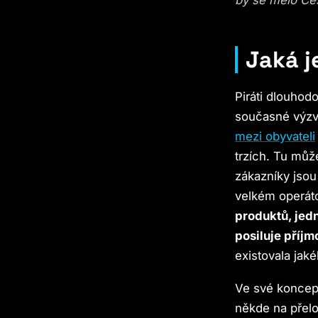
Jaká j
Piráti dlouhod
současné výzvy
mezi obyvateli
trzích. Tu můž
zákazníky jsou
velkém operát
produktů, jed
posiluje příjm
existovala jak
Ve své koncepc
někde na přelo