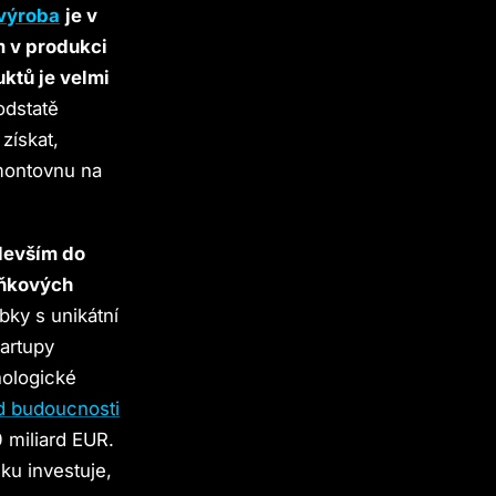
výroba
je v
m v produkci
ktů je velmi
odstatě
získat,
montovnu na
edevším do
lňkových
bky s unikátní
artupy
nologické
d budoucnosti
 miliard EUR.
ku investuje,