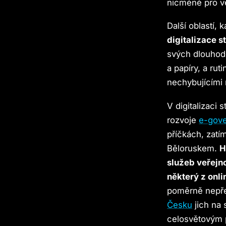
nicméně pro ve
Další oblastí,
digitalizace s
svých dlouhodo
a papíry, a rut
nechybujícími 
V digitalizaci
rozvoje
e-gov
příčkách, zatí
Běloruskem.
H
služeb veřejno
některý z onli
poměrně nepře
Česku
jich na 
celosvětovým 