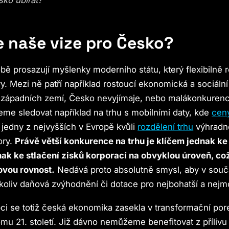
e naše vize pro Česko?
obě prosazují myšlenky moderního státu, který flexibilně 
. Mezi ně patří například rostoucí ekonomická a sociáln
západních zemí, Česko nevyjímaje, nebo malákonkurenc
eme sledovat například na trhu s mobilními daty, kde
cen
 jedny z nejvyšších v Evropě kvůli
rozdělení trhu
výhradn
ory.
Právě větší konkurence na trhu je klíčem jednak ke
nak ke stlačení zisků korporací na obvyklou úroveň, co
ovou rovnost.
Nedává proto absolutně smysl, aby v sou
ékoliv daňová zvýhodnění či dotace pro nejbohatší a nejmo
i se totiž česká ekonomika zasekla v transformační pore
mu 21. století. Již dávno nemůžeme benefitovat z přílivu