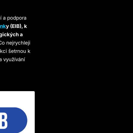
í a podpora
ank
y (EIB), k
gických a
o nejrychleji
ci šetrnou k
a využívání