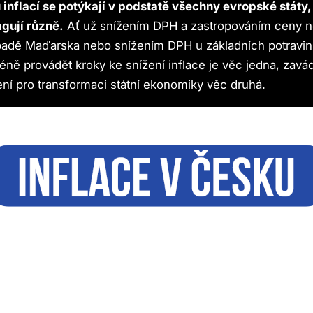
inflací se potýkají v podstatě všechny evropské státy,
agují různě.
Ať už snížením DPH a zastropováním ceny n
padě Maďarska nebo snížením DPH u základních potravin
ně provádět kroky ke snížení inflace je věc jedna, zav
ní pro transformaci státní ekonomiky věc druhá.