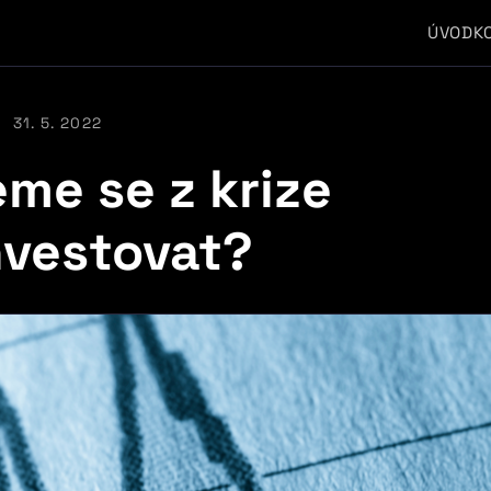
ÚVOD
K
31. 5. 2022
me se z krize
nvestovat?