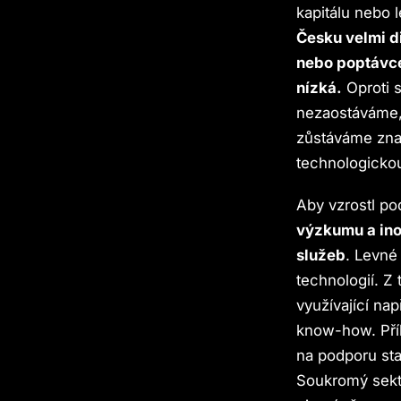
kapitálu nebo 
Česku velmi d
nebo poptávce
nízká.
Oproti 
nezaostáváme, 
zůstáváme zna
technologicko
Aby vzrostl po
výzkumu a ino
služeb
. Levné
technologií. Z
využívající na
know-how. Pří
na podporu sta
Soukromý sekto