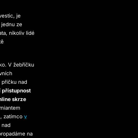
estic, je
o jednu ze
a, nikoliv lidé
tě
ko. V žebříčku
rvních
u příčku nad
 přístupnost
nline skrze
emiantem
ů, zatímco
v
e nad
propadáme na