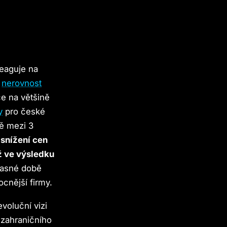
reaguje na
í
nerovnost
e na většině
y
pro české
ě mezi 3
 snížení cen
ž ve výsledku
časné době
cnější firmy.
voluční vizi
 zahraničního