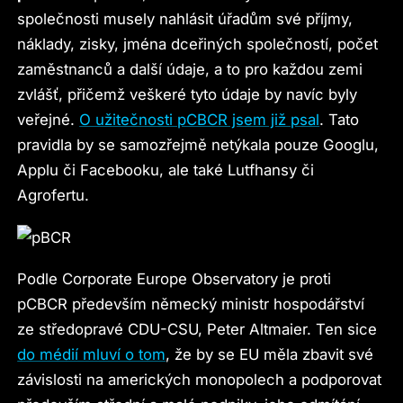
společnosti musely nahlásit úřadům své příjmy,
náklady, zisky, jména dceřiných společností, počet
zaměstnanců a další údaje, a to pro každou zemi
zvlášť, přičemž veškeré tyto údaje by navíc byly
veřejné.
O užitečnosti pCBCR jsem již psal
. Tato
pravidla by se samozřejmě netýkala pouze Googlu,
Applu či Facebooku, ale také Lutfhansy či
Agrofertu.
Podle Corporate Europe Observatory je proti
pCBCR především německý ministr hospodářství
ze středopravé CDU-CSU, Peter Altmaier. Ten sice
do médií mluví o tom
, že by se EU měla zbavit své
závislosti na amerických monopolech a podporovat