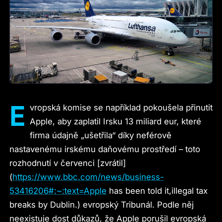
E
vropská komise se například pokoušela přinutit
Apple, aby zaplatil Irsku 13 miliard eur, které
firma údajně „ušetřila“ díky neférově
nastavenému irskému daňovému prostředí – toto
rozhodnutí v červenci [zvrátil]
(
https://www.bbc.com/news/business-
53416206#:~:text=Apple
has been told it,illegal tax
breaks by Dublin.) evropský Tribunál. Podle něj
neexistuje dost důkazů, že Apple porušil evropská