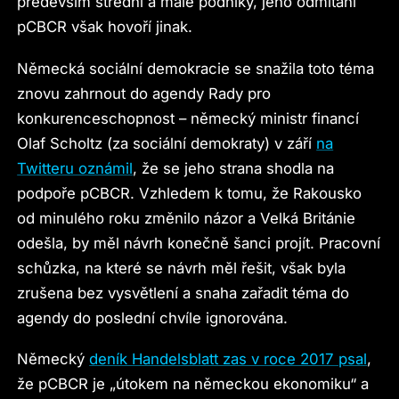
především střední a malé podniky, jeho odmítání
pCBCR však hovoří jinak.
Německá sociální demokracie se snažila toto téma
znovu zahrnout do agendy Rady pro
konkurenceschopnost – německý ministr financí
Olaf Scholtz (za sociální demokraty) v září
na
Twitteru oznámil
, že se jeho strana shodla na
podpoře pCBCR. Vzhledem k tomu, že Rakousko
od minulého roku změnilo názor a Velká Británie
odešla, by měl návrh konečně šanci projít. Pracovní
schůzka, na které se návrh měl řešit, však byla
zrušena bez vysvětlení a snaha zařadit téma do
agendy do poslední chvíle ignorována.
Německý
deník Handelsblatt zas v roce 2017 psal
,
že pCBCR je „útokem na německou ekonomiku“ a