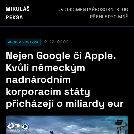
MIKULÁŠ
ÚVOD
KOMENTÁŘE
OSOBNÍ BLOG
PŘEHLEDY
O MNĚ
PEKSA
2. 12. 2020
ARCHIV 2021–24
Nejen Google či Apple.
Kvůli německým
nadnárodním
korporacím státy
přicházejí o miliardy eur