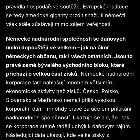
pravidla hospodářské soutěže. Evropské instituce
se tedy americké giganty brzdit snaží, ti němečtí
však stále zůstávají mimo zájem veřejnosti.
Německé nadnárodní společnosti se daňových
úniků dopouštějí ve velkém – jak na úkor
německých občanů, tak i všech ostatních. Jsou to
právě země bývalého východního bloku, které
přichází o velkou část zisků.
Německé nadnárodní
korporace tam nahlašují mnohem větší míru
ekonomické aktivity než zisků. Česko, Polsko,
Slovensko a Maďarsko nemají příliš vysokou
korporátní daň – mnohdy právě za účelem přilákání
nadnárodních společností. Ukazuje se ale, že i tak
se korporace stejně raději uchýlí k daňovým rájům.
Následující data ukazují, kde velké zisky z