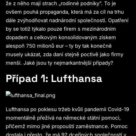
že z něho mají strach „rodinné podniky“. To je
ovšem pouhá propaganda, která má za cíl na trhu
dále zvýhodňovat nadnárodní společnosti. Opatření
by se totiž týkalo pouze firem s mezinárodním
dopadem a celkovým konsolidovaným ziskem
alespoň 750 milionů eur – ty by tak konečně
musely ukázat, zda daní stejně poctivě jako firmy
menší. Jaké jsou ty nejmarkantnější případy?
Případ 1: Lufthansa
Lufthansa po poklesu tržeb kvůli pandemii Covid-19
momentálně přežívá na německé státní pomoci,
přičemž mimo jiné propouští zaměstnance. Pomoc
dostala i přesto, že má 92 dceřiných společností v