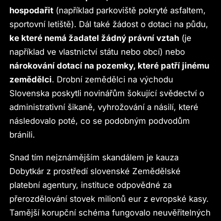
hospodařit
(například parkoviště pokryté asfaltem,
sportovní letiště). Dál také žádost o dotaci na půdu,
ke které nemá žadatel žádný právní vztah
(je
například ve vlastnictví státu nebo obcí) nebo
nárokování dotací na pozemky, které patří jinému
zemědělci
. Drobní zemědělci na východu
Slovenska poskytli novinářům šokující svědectví o
administrativní šikaně, vyhrožování a násilí, které
následovalo poté, co se podobným podvodům
bránili.
Snad tím nejznámějším skandálem je kauza
Dobytkár z prostředí slovenské Zemědělské
platební agentury, instituce odpovědné za
přerozdělování stovek milionů eur z evropské kasy.
Tamější korupční schéma fungovalo neuvěřitelných