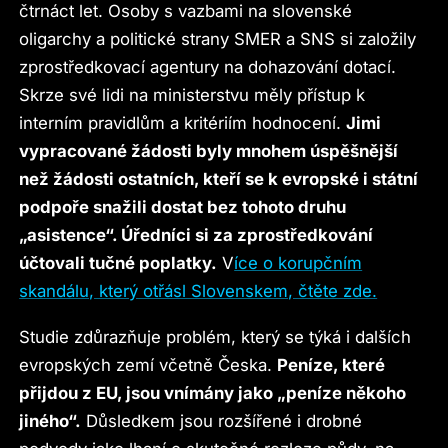
čtrnáct let. Osoby s vazbami na slovenské
oligarchy a politické strany SMER a SNS si založily
zprostředkovací agentury na dohazování dotací.
Skrze své lidi na ministerstvu měly přístup k
interním pravidlům a kritériím hodnocení.
Jimi
vypracované žádosti byly mnohem úspěšnější
než žádosti ostatních, kteří se k evropské i státní
podpoře snažili dostat bez tohoto druhu
„asistence“. Úředníci si za zprostředkování
účtovali tučné poplatky.
V
íce o korupčním
skandálu, který otřásl Slovenskem, čtěte zde.
Studie zdůrazňuje problém, který se týká i dalších
evropských zemí včetně Česka.
Peníze, které
přijdou z EU, jsou vnímány jako „peníze někoho
jiného“.
Důsledkem jsou rozšířené i drobné