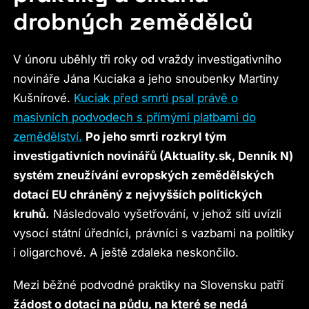
drobných zemědělců
V únoru uběhly tři roky od vraždy investigativního
novináře Jána Kuciaka a jeho snoubenky Martiny
Kušnírové.
Kuciak před smrtí psal právě o
masivních podvodech s přímými platbami do
zemědělství.
Po jeho smrti rozkryl tým
investigativních novinářů (Aktuality.sk, Denník N)
systém zneužívání evropských zemědělských
dotací EU chráněný z nejvyšších politických
kruhů.
Následovalo vyšetřování, v jehož síti uvízli
vysocí státní úředníci, právníci s vazbami na politiky
i oligarchové. A ještě zdaleka neskončilo.
Mezi běžné podvodné praktiky na Slovensku patří
žádost o dotaci na půdu, na které se nedá