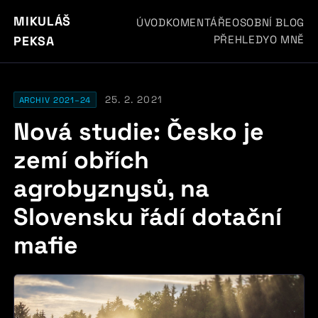
MIKULÁŠ
ÚVOD
KOMENTÁŘE
OSOBNÍ BLOG
PŘEHLEDY
O MNĚ
PEKSA
25. 2. 2021
ARCHIV 2021–24
Nová studie: Česko je
zemí obřích
agrobyznysů, na
Slovensku řádí dotační
mafie