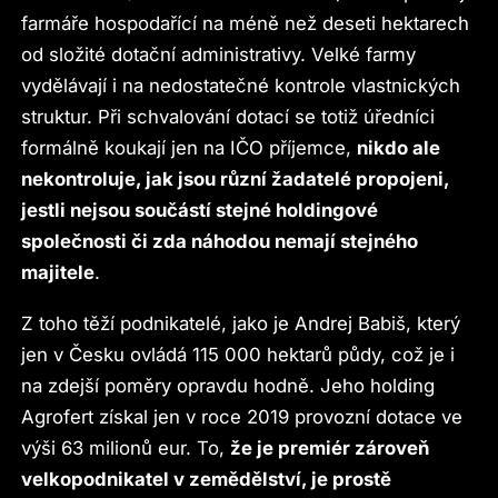
farmáře hospodařící na méně než deseti hektarech
od složité dotační administrativy. Velké farmy
vydělávají i na nedostatečné kontrole vlastnických
struktur. Při schvalování dotací se totiž úředníci
formálně koukají jen na IČO příjemce,
nikdo ale
nekontroluje, jak jsou různí žadatelé propojeni,
jestli nejsou součástí stejné holdingové
společnosti či zda náhodou nemají stejného
majitele
.
Z toho těží podnikatelé, jako je Andrej Babiš, který
jen v Česku ovládá 115 000 hektarů půdy, což je i
na zdejší poměry opravdu hodně. Jeho holding
Agrofert získal jen v roce 2019 provozní dotace ve
výši 63 milionů eur. To,
že je premiér zároveň
velkopodnikatel v zemědělství, je prostě