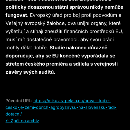
politicky dosazenou státní správou nikdy nemůže
fungovat
. Evropský úřad pro boj proti podvodům a
Veřejný evropský žalobce, dva unijní orgány, které
vyšetřují a stíhají zneužití finančních prostředků EU,
musí mít dostatečné pravomoci, aby svou práci
mohly dělat dobře.
Studie nakonec důrazně
doporučuje, aby se EU konečně vypořádala se
střetem českého premiéra a sdílela s veřejností
závěry svých auditů.
Původní URL:
https://mikulas-peksa.eu/nova-studie-
cesko-je-zemi-obrich-agrobyznysu-na-slovensku-radi-
dotacni/
← Zpět na archiv