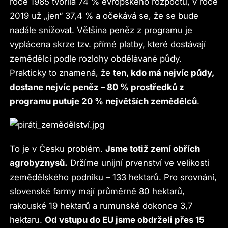
roce 1985 tvořila 74 % evropského rozpočtu, v roce
2019 už „jen“ 37,4 % a očekává se, že se bude
nadále snižovat. Většina peněz z programu je
vyplácena skrze tzv. přímé platby, které dostávají
zemědělci podle rozlohy obdělávané půdy.
Prakticky to znamená, že
ten, kdo má nejvíc půdy,
dostane nejvíc peněz – 80 % prostředků z
programu putuje 20 % největších zemědělců
.
To je v Česku problém.
Jsme totiž zemí obřích
agrobyznysů.
Držíme unijní prvenství ve velikosti
zemědělského podniku – 133 hektarů. Pro srovnání,
slovenské farmy mají průměrně 80 hektarů,
rakouské 19 hektarů a rumunské dokonce 3,7
hektaru.
Od vstupu do EU jsme obdrželi přes 15