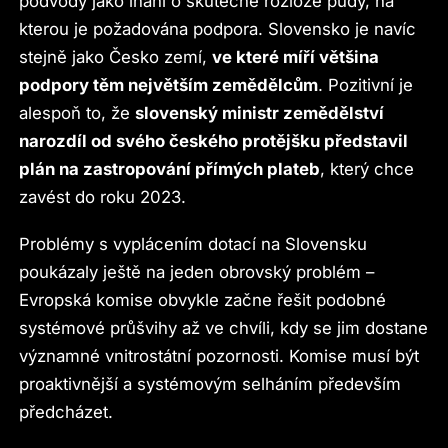
podvody jako lhaní o skutečné rozloze půdy, na
kterou je požadována podpora. Slovensko je navíc
stejně jako Česko zemí,
ve které míří většina
podpory těm největším zemědělcům
. Pozitivní je
alespoň to, že
slovenský ministr zemědělství
narozdíl od svého českého protějšku představil
plán na zastropování přímých plateb
, který chce
zavést do roku 2023.
Problémy s vyplácením dotací na Slovensku
poukázaly ještě na jeden obrovský problém –
Evropská komise obvykle začne řešit podobné
systémové průšvihy až ve chvíli, kdy se jim dostane
významné vnitrostátní pozornosti. Komise musí být
proaktivnější a systémovým selháním především
předcházet.