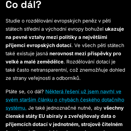
Co dál?
Studie o rozdělování evropských peněz v pěti
státech střední a východní evropy bohužel
ukazuje
na pevné vztahy mezi politiky a největšími
příjemci evropských dotací
. Ve všech pěti státech
také existuje jasná
nerovnost mezi příspěvky pro
velké a malé zemědělce
. Rozdělování dotací je
také často netransparentní, což znemožňuje dohled
ze strany veřejnosti a odborníků.
Ptáte se, co dál?
Některá řešení už jsem navrhl ve
svém starším článku o chybách českého dotačního
systému.
Je také jednoznačné nutné, aby
všechny
členské státy EU sbíraly a zveřejňovaly data o
příjemcích dotací v jednotném, strojově čitelném