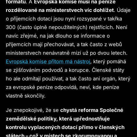
formátu
. A
Evropská komise musí na peníze
rozdělované na ministerstvech víc dohlížet
. Údaje
o příjemcích dotací jsou nyní rozsypané v takřka
300 (často úplně nepoužitelných) rejstřících. Není
navíc zřejmé, na jak dlouho se informace o
příjemcích mají přechovávat, a tak často z webů
ministerstvech nenávratně mizí už po dvou letech.
Evropská komise přitom má nástroj
, který pomáhá
se zjišťováním podvodů a korupce. Členské státy
ho ale odmítají používat, a tak často ani orgán, který
za evropské peníze odpovídá, neví, kde peníze
vlastně skončily.
Je znepokojivé, že se
chystá reforma Společné
zemědělské politiky, která upřednostňuje
kontrolu vyplacených dotací přímo v členských
státech – což v místech se zkorumpovanou a