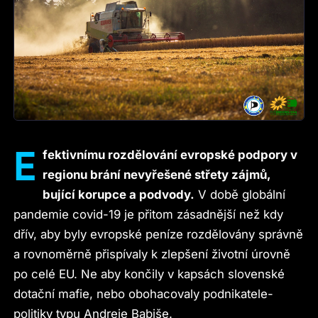
E
fektivnímu rozdělování evropské podpory v
regionu brání nevyřešené střety zájmů,
bující korupce a podvody.
V době globální
pandemie covid-19 je přitom zásadnější než kdy
dřív, aby byly evropské peníze rozdělovány správně
a rovnoměrně přispívaly k zlepšení životní úrovně
po celé EU. Ne aby končily v kapsách slovenské
dotační mafie, nebo obohacovaly podnikatele-
politiky typu Andreje Babiše.