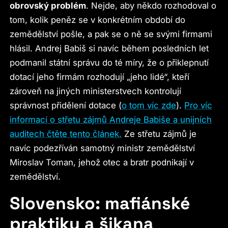
obrovský problém
. Nejde, aby někdo rozhodoval o
tom, kolik peněz se v konkrétním období do
zemědělství pošle, a pak se o ně se svými firmami
hlásil. Andrej Babiš si navíc během posledních let
podmanil státní správu do té míry, že o přiklepnutí
dotací jeho firmám rozhodují „jeho lidé“, kteří
zároveň na jiných ministerstvech kontrolují
správnost přidělení dotace (
o tom víc zde
).
Pro víc
informací o střetu zájmů Andreje Babiše a unijních
auditech čtěte tento článek.
Ze střetu zájmů je
navíc podezříván samotný ministr zemědělství
Miroslav Toman, jehož otec a bratr podnikají v
zemědělství.
Slovensko: mafiánské
praktiky a šikana