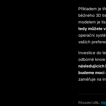
Příkladem je t
běžného 3D tis
modelem je tis
tedy můžete v
operační systé
vaších prefere
Investice do t
odborné know-
následujících
budeme moci d
zaměřuje na in
Původní URL:
ht