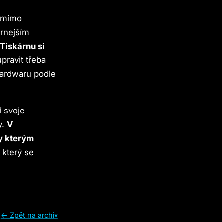
i mimo
árnejším
.
Tiskárnu si
pravit třeba
hardwaru podle
í svoje
y.
V
y kterým
 který se
← Zpět na archiv