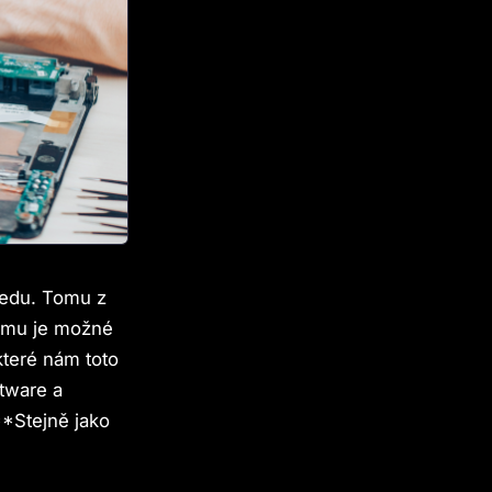
předu. Tomu z
rému je možné
které nám toto
tware a
**Stejně jako