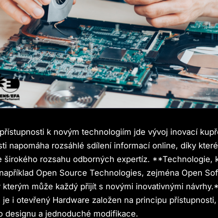
í přístupnosti k novým technologiím jde vývoj inovací ku
sti napomáha rozsáhlé sdílení informací online, díky kte
e širokého rozsahu odborných expertíz. **Technologie, 
 například Open Source Technologies, zejména Open Sof
 kterým může každý přijít s novými inovativnými návrhy.
je i otevřený Hardware založen na principu přístupnosti,
ho designu a jednoduché modifikace.