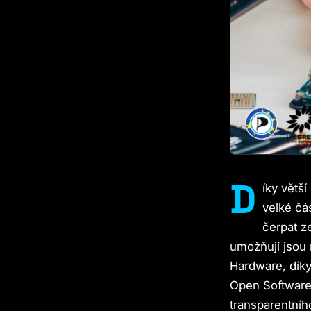
D
íky větš
velké čá
čerpat z
umožňují jsou
Hardware, díky
Open Software 
transparentní