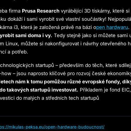
řeba firma
Prusa Research
vyrábějící 3D tískárny, které s
ku dokáží i sami vyrobit své vlastní součástky! Nejpopul
kárna i3, která je založená právě na bázi o
pen hardwaru
yrobit sami doma i vy.
Tedy stejně jako si můžete sami u
m Linux, můžete si nakonfigurovat i návrhy otevřeného 
ncí a potřeb.
echnologických startupů – především do těch, které sdílej
how – jsou naprosto klíčové pro rozvoj české ekonomik
 letech nám k tomu pomůžou různé evropské fondy, dík
o takových startupů investovat.
Příkladem je fond EIC,
vestici do malých a středních tech startupů
tps://mikulas-peksa.eu/open-hardware-budoucnost/