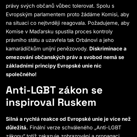
právy svých občanů vůbec tolerovat. Spolu s
Evropským parlamentem proto žádáme Komisi, aby
na situaci co nejtvrději reagovala. Požadujeme, aby
Komise v Maďarsku spustila proces kontroly
právního státu a uzavřela tak Orbánovi a jeho
kamarádíčkům unijní penězovody.
Diskriminace a
omezování občanských práv a svobod nemá se
základními principy Evropské unie nic
společného!
Anti-LGBT zákon se
inspiroval Ruskem
Silná a rychlá reakce od Evropské unie je více než
důležitá.
Finální verze schváleného „Anti-LGBT
zákonu“ totiž zakazuje zobrazování a propagaci