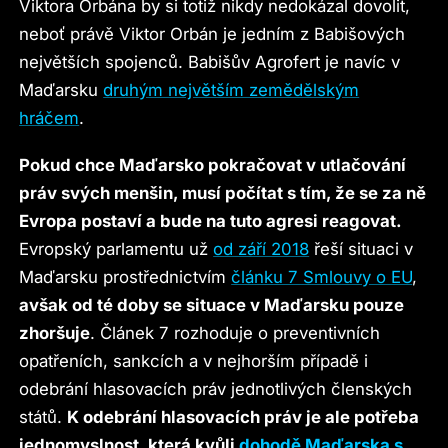
Viktora Orbána by si totiž nikdy nedokázal dovolit,
neboť právě Viktor Orbán je jedním z Babišových
největších spojenců. Babišův Agrofert je navíc v
Maďarsku
druhým největším zemědělským
hráčem
.
Pokud chce Maďarsko pokračovat v utlačování
práv svých menšin, musí počítat s tím, že se za ně
Evropa postaví a bude na tuto agresi reagovat.
Evropský parlamentu už
od září 2018
řeší situaci v
Maďarsku prostřednictvím
článku 7 Smlouvy o EU
,
avšak od té doby se situace v Maďarsku pouze
zhoršuje
. Článek 7 rozhoduje o preventivních
opatřeních, sankcích a v nejhorším případě i
odebrání hlasovacích práv jednotlivých členských
států.
K odebrání hlasovacích práv je ale potřeba
jednomyslnost, která kvůli
dohodě Maďarska s