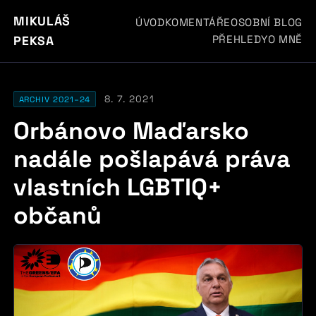
MIKULÁŠ
ÚVOD
KOMENTÁŘE
OSOBNÍ BLOG
PŘEHLEDY
O MNĚ
PEKSA
8. 7. 2021
ARCHIV 2021–24
Orbánovo Maďarsko
nadále pošlapává práva
vlastních LGBTIQ+
občanů