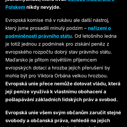
Polskem
nikdy nevyjde.
Evropská komise má v rukávu ale další nástroj,
který jsme prosadili minulý podzim –
nařízení o
podmíněnosti právního státu
. Od letošního ledna
je totiž jednou z podmínek pro získání peněz z
evropského rozpočtu dobrý stav právního státu.
Maďarsko je přitom největším příjemcem
evropských dotací a hrozba jejich přerušení by
mohla být pro Viktora Orbána velkou hrozbou.
Evropská unie přece nemůže dotovat vládu, která
její peníze využívá k vlastnímu obohacení a
pošlapávání základních lidských práv a svobod.
Evropská unie všem svým občanům zaručit stejné
svobody a občanská práva, nehledě na jejich