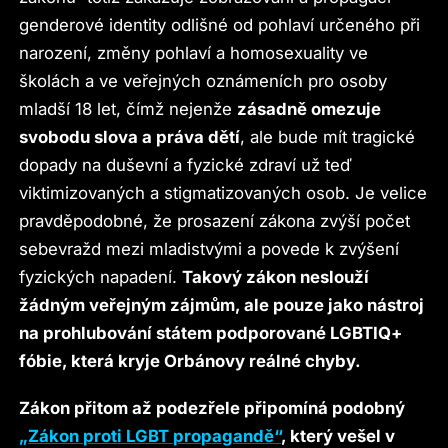
genderové identity odlišné od pohlaví určeného při
narození, změny pohlaví a homosexuality ve
školách a ve veřejných oznámeních pro osoby
mladší 18 let, čímž nejenže
zásadně omezuje
svobodu slova a práva dětí
, ale bude mít tragické
dopady na duševní a fyzické zdraví už teď
viktimizovaných a stigmatizovaných osob. Je velice
pravděpodobné, že prosazení zákona zvýší počet
sebevražd mezi mladistvými a povede k zvýšení
fyzických napadení.
Takový zákon neslouží
žádným veřejným zájmům, ale pouze jako nástroj
na prohlubování státem podporované LGBTIQ+
fóbie, která kryje Orbánovy reálné chyby.
Zákon přitom až podezřele připomíná podobný
„Zákon proti LGBT propagandě“
, který vešel v