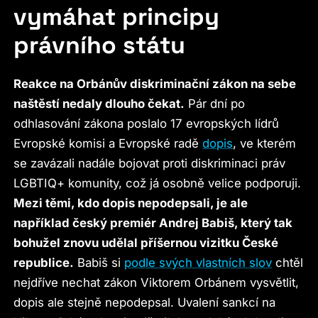
vymáhat principy
právního státu
Reakce na Orbánův diskriminační zákon na sebe
naštěstí nedaly dlouho čekat.
Pár dní po
odhlasování zákona poslalo 17 evropských lídrů
Evropské komisi a Evropské radě
dopis
, ve kterém
se zavázali nadále bojovat proti diskriminaci práv
LGBTIQ+ komunity, což já osobně velice podporuji.
Mezi těmi, kdo dopis nepodepsali, je ale
například český premiér Andrej Babiš, který tak
bohužel znovu udělal příšernou vizitku České
republice.
Babiš si
podle svých vlastních slov
chtěl
nejdříve nechat zákon Viktorem Orbánem vysvětlit,
dopis ale stejně nepodepsal. Uvalení sankcí na