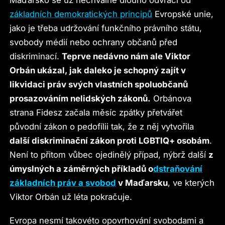
Maďarsko se už nechvalně dlouho odvrací od
základních demokratických principů
Evropské unie,
jako je třeba udržování funkčního právního státu,
svobody médií nebo ochrany občanů před
diskriminací.
Teprve nedávno nám ale Viktor
Orbán ukázal, jak daleko je schopný zajít v
likvidaci práv svých vlastních spoluobčanů
prosazováním nelidských zákonů.
Orbánova
strana Fidesz začala měsíc zpátky přetvářet
původní zákon o pedofílii tak, že z něj vytvořila
další diskriminační zákon proti LGBTIQ+ osobám
.
Není to přitom vůbec ojedinělý případ, nýbrž další
z
úmyslných a záměrných příkladů o
dstraňování
základních práv a svobod
v Maďarsku
, ve kterých
Viktor Orbán už léta pokračuje.
Evropa nesmí takovéto opovrhování svobodami a