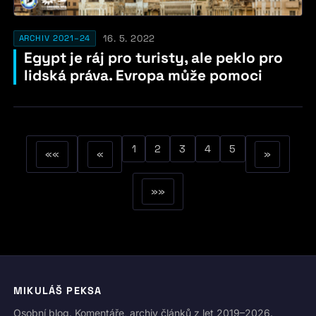
16. 5. 2022
ARCHIV 2021–24
Egypt je ráj pro turisty, ale peklo pro
lidská práva. Evropa může pomoci
1
2
3
4
5
««
«
»
»»
MIKULÁŠ PEKSA
Osobní blog. Komentáře, archiv článků z let 2019–2026.