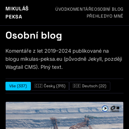
MIKULÁŠ
ÚVOD
KOMENTÁŘE
OSOBNÍ BLOG
PŘEHLEDY
O MNĚ
PEKSA
Osobní blog
Komentáře z let 2019–2024 publikované na
blogu mikulas-peksa.eu (původně Jekyll, později
Wagtail CMS). Plný text.
Vše (337)
🇨🇿 Česky (315)
🇩🇪 Deutsch (22)