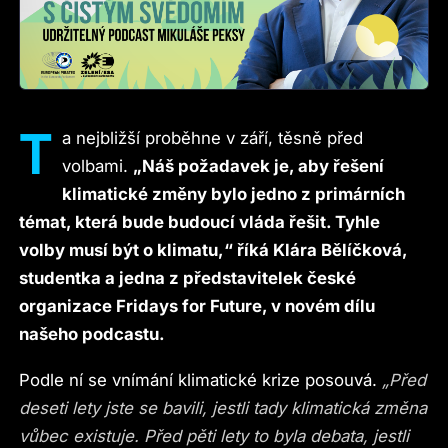
T
a nejbližší proběhne v září, těsně před
volbami.
„Náš požadavek je, aby řešení
klimatické změny bylo jedno z primárních
témat, která bude budoucí vláda řešit. Tyhle
volby musí být o klimatu,“ říká Klára Bělíčková,
studentka a jedna z představitelek české
organizace Fridays for Future, v novém dílu
našeho podcastu.
Podle ní se vnímání klimatické krize posouvá.
„Před
deseti lety jste se bavili, jestli tady klimatická změna
vůbec existuje. Před pěti lety to byla debata, jestli