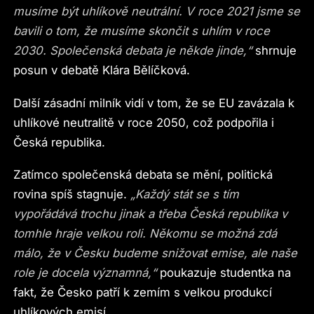
musíme být uhlíkově neutrální. V roce 2021 jsme se
bavili o tom, že musíme skončit s uhlím v roce
2030. Společenská debata je někde jinde,“
shrnuje
posun v debatě Klára Bělíčková.
Další zásadní milník vidí v tom, že se EU zavázala k
uhlíkové neutralitě v roce 2050, což podpořila i
Česká republika.
Zatímco společenská debata se mění, politická
rovina spíš stagnuje.
„Každý stát se s tím
vypořádává trochu jinak a třeba Česká republika v
tomhle hraje velkou roli. Někomu se možná zdá
málo, že v Česku budeme snižovat emise, ale naše
role je docela významná,“
poukazuje studentka na
fakt, že Česko patří k zemím s velkou produkcí
uhlíkových emisí.