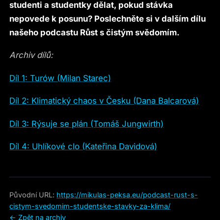
studenti a studentky dělat, pokud stávka
nepovede k posunu? Poslechněte si v dalším dílu
našeho podcastu Růst s čistým svědomím.
Archiv dílů:
Díl 1: Turów (Milan Starec)
Díl 2: Klimatický chaos v Česku (Dana Balcarová)
Díl 3: Rýsuje se plán (Tomáš Jungwirth)
Díl 4: Uhlíkové clo (Kateřina Davidová)
Původní URL:
https://mikulas-peksa.eu/podcast-rust-s-
cistym-svedomim-studentske-stavky-za-klima/
← Zpět na archiv