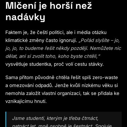
Mlčení je horší než
nadávky
Faktem je, že čeští politici, ale i média otázku
klimatické změny často ignorují.
„Pořád slyšíte – jo,
jo, jo, to budeme řešit někdy později. Nemůžete nic
dělat, ani si zvolit toho, koho byste chtěli,“
vysvětluje studentka, proč volí cestu stávky.
Sama přitom původně chtěla řešit spíš zero-waste
a omezování odpadů. Jenže kvůli nízkému věku si
nemohla založit vlastní organizaci, tak se přidala ke
vznikajícímu hnutí.
Jsme studenti, kterým je třeba čtrnáct,
patnáct let, mně osobně je šestnáct. Spojuje