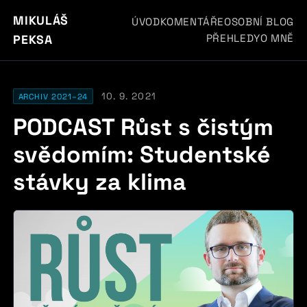
MIKULÁŠ
ÚVOD
KOMENTÁŘE
OSOBNÍ BLOG
PŘEHLEDY
O MNĚ
PEKSA
10. 9. 2021
ARCHIV 2021–24
PODCAST Růst s čistým
svědomím: Studentské
stávky za klima