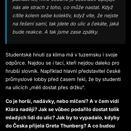
nás ale strach z toho, co může nastat. Když
cítíte kolem sebe kolektiv, když víte, že nejste
na řešení sami, tak jdete do ulic a čekáte, jaká
bude reakce. A tak jsme zase zpátky.
Studentské hnutí za klima má v tuzemsku i svoje
odpůrce. Najdou se i tací, kteří nejdou daleko pro
hrubší slovník. Například hlavní představitel české
průmyslové lobby před časem řekl, že by studenti
na ulicích „měli dostat přes držku“.
Co je horší, nadávky, nebo mlčení? A v čem vidí
Klára naději? Jak se vůbec podařilo dostat tolik
mladých lidí do ulic? Jak by to vypadalo, kdyby
do Česka přijela Greta Thunberg? A co budou