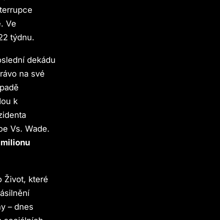
nterrupce
e. Ve
22 týdnu.
poslední dekádu
právo na své
ípadě
dou k
zidenta
Roe Vs. Wade.
 milionu
 Život, které
ásilnění
hy – dnes