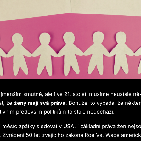
ejmenším smutné, ale i ve 21. století musíme neustále n
at, že
ženy mají svá práva
. Bohužel to vypadá, že někte
ivním především politikům to stále nedochází.
 měsíc zpátky sledovat v USA, i základní práva žen nejs
. Zvrácení 50 let trvajícího zákona Roe Vs. Wade ameri