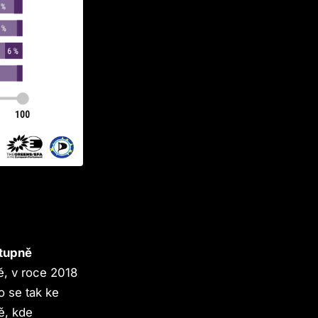
stupně
ě, v roce 2018
o se tak ke
ě, kde