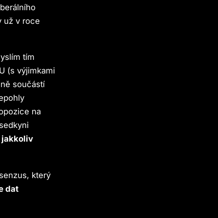
berálního
y už v roce
slím tím
U (s výjimkami
lně součástí
nepohly
 opozice na
dsedkyni
 jakkoliv
senzus, který
e dat