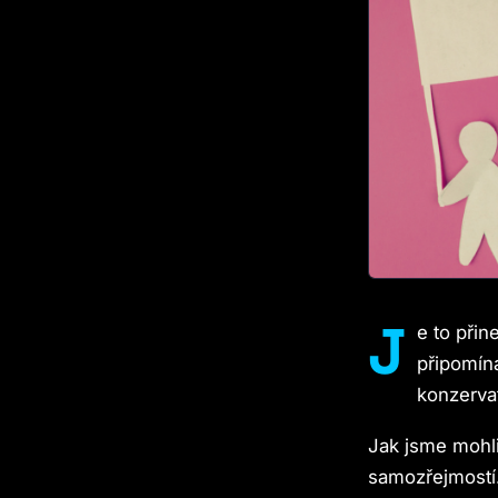
J
e to přin
připomín
konzervat
Jak jsme mohli
samozřejmostí