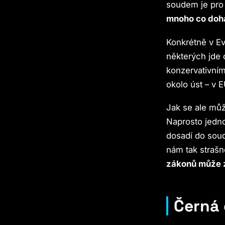
soudem je pro
mnoho co doh
Konkrétně v Evr
některých jde 
konzervativním
okolo úst – v E
Jak se ale můž
Naprosto jedno
dosadí do soud
nám tak strašn
zákonů může 
Černá