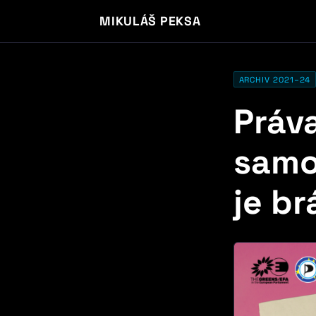
MIKULÁŠ PEKSA
ARCHIV 2021–24
Práv
samo
je br