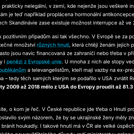
a prakticky nelegální, v zemi, kde nejenže jsou veškeré i
enám je teď například proplácena hormonální antikoncepc
ech Skandinávie zase existuje možnost interrupce až ve 
 k pozitivním případům asi tak všechno. V Evropě se za 
utečné množství
různých hnutí
, která chtějí ženám jejich 
Často jsou navíc financovaná ze zahraničí nebo třeba v př
y i
penězi z Evropské unie
. U mnoha z nich ale stopy ve
publikánům
a televangelistům, kteří mají vazby na ex-pre
 – tedy těch samých kterým se podařilo v USA zvrátit 
ty 2009 až 2018 mělo z USA do Evropy proudit až 81.3
íte, o kom je řeč. V České republice jde třeba o Hnutí pro
slavilo svým názorem, že by se ukrajinské ženy měly zn
 bránit houkadly. I takové hnutí má v ČR ale velké úspěc