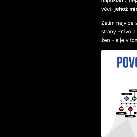
například z ně
věcí,
jehož mi
Zatím nejvíce s
strany Právo a
žen – a je v 