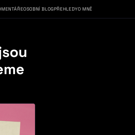
OMENTÁŘE
OSOBNÍ BLOG
PŘEHLEDY
O MNĚ
jsou
jeme