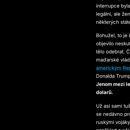
interrupce byl
legální, ale ž
některých stát
Bohužel, to je
objevilo nesk
tělo odebrat. 
maďarské vlád
americkým Re
Donalda Trumpa
Jenom mezi le
dolarů.
Už asi sami tuš
se nedávno pro
ruskými vojáky