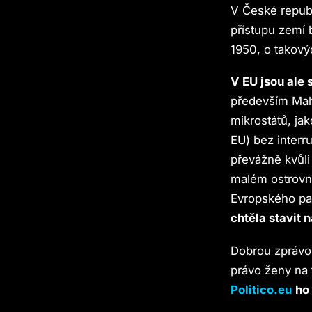
V České republ
přístupu zemí 
1950, o takový
V EU jsou ale
především Malt
mikrostátů, ja
EU) bez interr
převážně kvůli 
malém ostrovní
Evropského pa
chtěla stavit 
Dobrou zprávou
právo ženy na
Politico.eu
ho