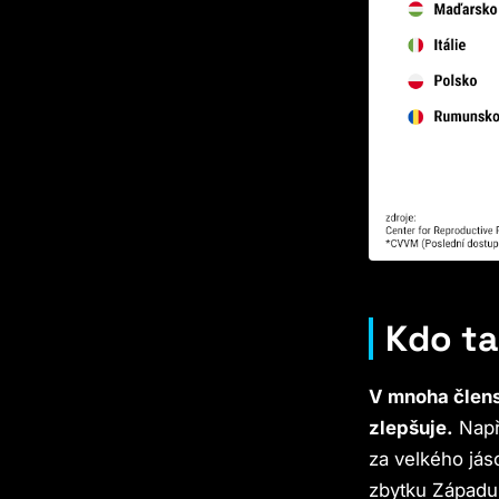
Kdo ta
V mnoha člens
zlepšuje.
Napří
za velkého jáso
zbytku Západu