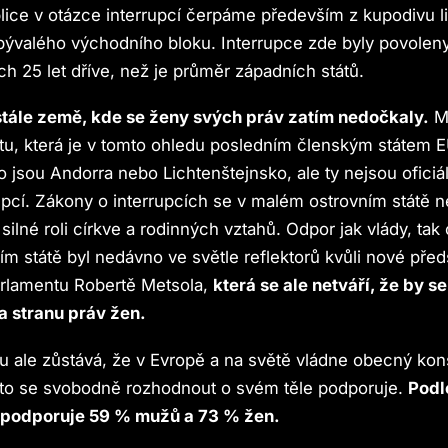
ice v otázce interrupcí čerpáme především z kupodivu li
bývalého východního bloku. Interrupce zde byly povolen
ch 25 let dříve, než je průměr západních států.
 stále země, kde se ženy svých práv zatím nedočkaly.
My
u, která je v tomto ohledu posledním členským státem E
ko jsou Andorra nebo Lichtenštejnsko, ale ty nejsou oficiá
upcí. Zákony o interrupcích se v malém ostrovním státě 
silné roli církve a rodinných vztahů. Odpor jak vlády, tak
m státě byl nedávno ve světle reflektorů kvůli nové pře
rlamentu Robertě Metsola,
která se ale netváří, že by se
na stranu práv žen.
 ale zůstává, že v Evropě a na světě vládne obecný kon
 to se svobodně rozhodnout o svém těle podporuje.
Podl
 podporuje 59 % mužů a 73 % žen.