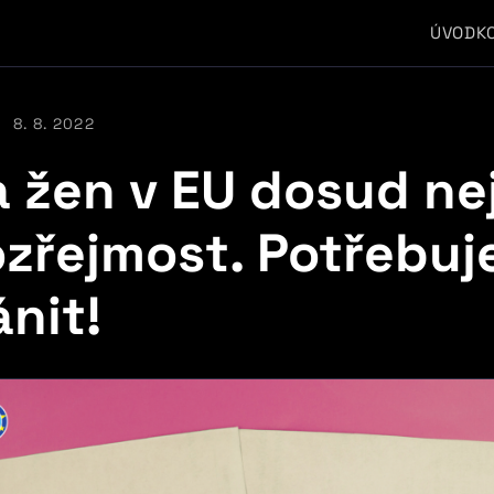
ÚVOD
K
8. 8. 2022
a žen v EU dosud ne
zřejmost. Potřebu
ánit!