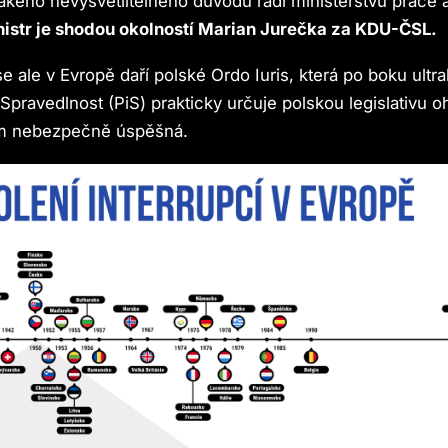
jakého nevysvětlitelného důvodu radí ministerstvu práce 
nistr je shodou okolností Marian Jurečka za KDU-ČSL.
e ale v Evropě daří polské Ordo Iuris, která po boku ultr
 Spravedlnost (PiS) prakticky určuje polskou legislativu 
tom nebezpečně úspěšná.