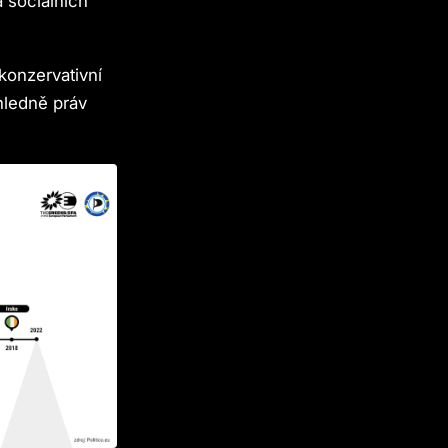
a sociálních
akonzervativní
ohledně práv