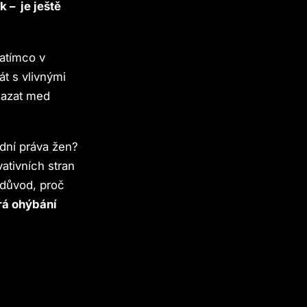
 – je ještě
Zatímco v
t s vlivnými
mazat med
adní práva žen?
ativních stran
n důvod, proč
erá ohýbání