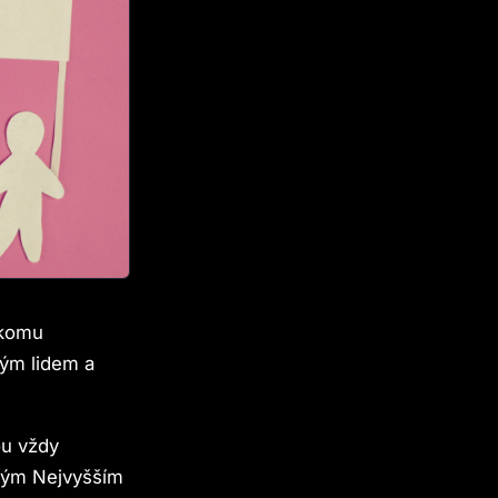
ěkomu
rým lidem a
ou vždy
ckým Nejvyšším