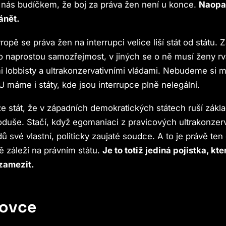
 nás budíčkem, že boj za práva žen není u konce.
Naopak
ánět.
opě se práva žen na interrupci velice liší stát od státu. 
o naprostou samozřejmost, v jiných se o ně musí ženy rvá
i lobbisty a ultrakonzervativními vládami. Nebudeme si 
U máme i státy, kde jsou interrupce plně nelegální.
e stát, že v západních demokratických státech ruší zákl
duše. Stačí, když egomaniaci z pravicových ultrakonzerv
ů své vlastní, politicky zaujaté soudce. A to je právě te
ě záleží na právním státu.
Je to totiž jediná pojistka, kt
zamezit.
 ovce