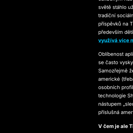
světě stáhlo u
tradiční sociá
příspěvků na T
především dět
využívá více n
Oblíbenost apl
se často vyskyt
Samozřejmě že 
americké (tře
osobních profi
technologie S
nástupem „sled
příslušná ameri
V čem je ale T