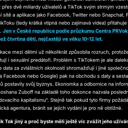
ž přes dvě miliardy uživatelů a TikTok svým strmým vzes
lní sítě a aplikace jako Facebook, Twitter nebo Snapchat.
ikToku (tedy krátká vtipná nebo zajímavá videa) přitahuj
í.
Jen v České republice podle průzkumu Centra PRVok
ež čtvrtina dětí, nejčastěji ve věku 10–12 let
.
ikace mezi dětmi už několikrát způsobila rozruch, protož
ují i sexuální predátoři. Problém s TikTokem je ale dalek
data za zvláštních okolností shromažďují i jiné společnos
ba Facebook nebo Google) pak na obchodu s daty a sest
lů postavily svůj byznys. Ekonomka a odbornice na infor
hoshana Zuboff na základě toho dokonce nazvala posled
ovacího kapitalismu“. Stejně tak pokud tyto firmy požád
cká agentura, bránit se jejich vydání je pro ně obtížné.
ik Tok jiný a proč byste měli ještě víc zvážit jeho užívá