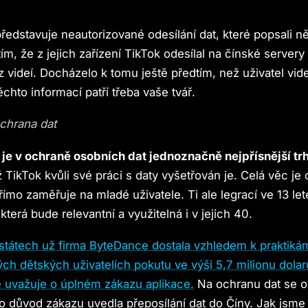
ředstavuje neautorizované odesílání dat, které popsali něk
 tím, že z jejich zařízení TikTok odesílal na čínské server
z videí. Docházelo k tomu ještě předtím, než uživatel vid
těchto informací patří třeba vaše tvář.
ochrana dat
je v ochraně osobních dat jednoznačně nejpřísnější trh
 TikTok kvůli své práci s daty vyšetřován je. Celá věc je o 
římo zaměřuje na mladé uživatele. Ti ale legrací ve 13 let
terá bude relevantní a využitelná i v jejich 40.
tátech už firma ByteDance dostala vzhledem k praktikám
ých dětských uživatelích pokutu ve výši 5,7 milionu dolar
 uvažuje o úplném zákazu aplikace.
Na ochranu dat se o
ko důvod zákazu uvedla přeposílání dat do Číny. Jak jsme a