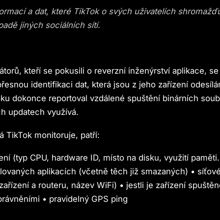
formací a dat, které TikTok o svých uživatelích shromažďuj
padě jiných sociálních sítí.
orů, kteří se pokusili o reverzní inženýrství aplikace, se
t přesnou identifikaci dat, která jsou z jeho zařízení odesí
oku dokonce reportoval vzdálené spuštění binárních soub
ch updatech využívá.
á TikTok monitoruje, patří:
zení (typ CPU, hardware ID, místo na disku, využití paměti
alovaných aplikacích (včetně těch již smazaných) • síťov
řízení a routeru, název WiFi) • jestli je zařízení spuštěn
právněními • pravidelný GPS ping