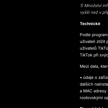
1) Množství in
vyšší než v pří
Technické
Podle programát
uživateli ztíži
uživatelů TikT
TikTok při svý
Mezi data, kter
• údaje o zaří
dalších nainst
a MAC adresy za
rootovskými o