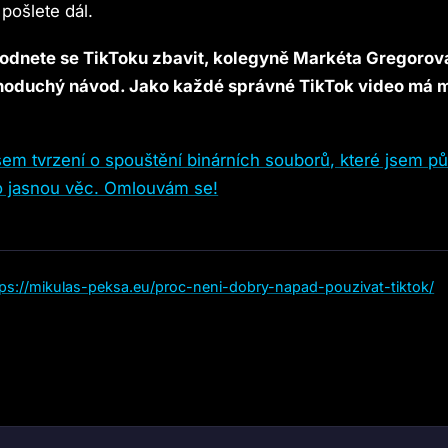
pošlete dál.
odnete se TikToku zbavit, kolegyně Markéta Gregorov
dnoduchý návod. Jako každé správné TikTok video má 
jsem tvrzení o spouštění binárních souborů, které jsem 
ko jasnou věc. Omlouvám se!
tps://mikulas-peksa.eu/proc-neni-dobry-napad-pouzivat-tiktok/