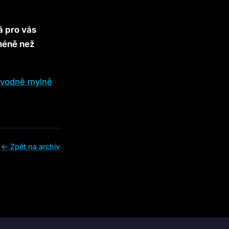
á pro vás
méně než
původně mylně
← Zpět na archiv