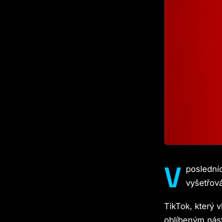
V
posledníc
vyšetřov
TikTok, který v
oblíbeným nást