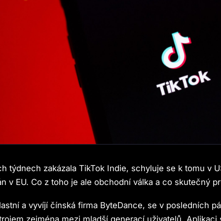
h týdnech zakázala TikTok Indie, schyluje se k tomu v U
án v EU. Co z toho je ale obchodní válka a co skutečný p
lastní a vyvíjí čínská firma ByteDance, se v posledních pá
rojem zejména mezi mladší generací uživatelů. Aplikaci 