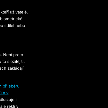
teří uživatelé.
y biometrické
eo sdílel nebo
.
Není proto
to složitější,
ech zakládají
 při sběru
ů a v
dkazuje i
le řekli v