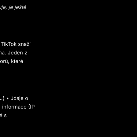
e, je ještě
 TikTok snaží
lána. Jeden z
orů, které
…) • údaje o
é informace (IP
é s