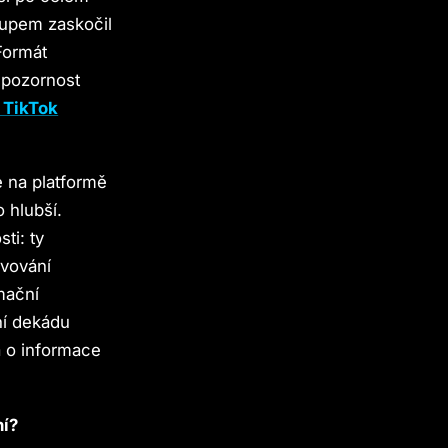
tupem zaskočil
 Formát
e pozornost
 TikTok
e na platformě
o hlubší.
ti: ty
avování
mační
ní dekádu
á o informace
ní?