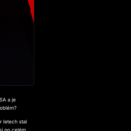
SA a je
roblém?
r letech stal
si po celém