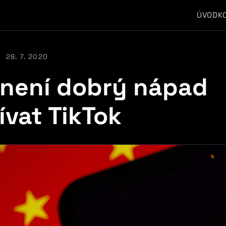
ÚVOD
K
28. 7. 2020
 není dobrý nápad
ívat TikTok