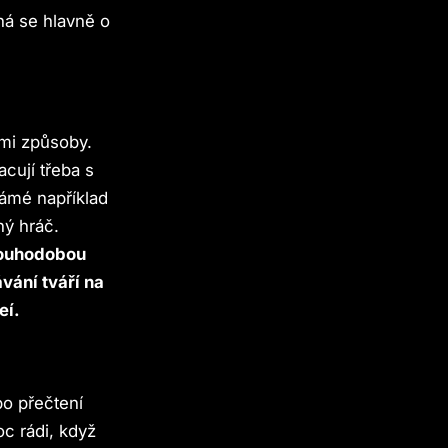
ná se hlavně o
ými způsoby.
acují třeba s
námé například
ný hráč.
dlouhodobou
vání tváří na
eí.
po přečtení
c rádi, když