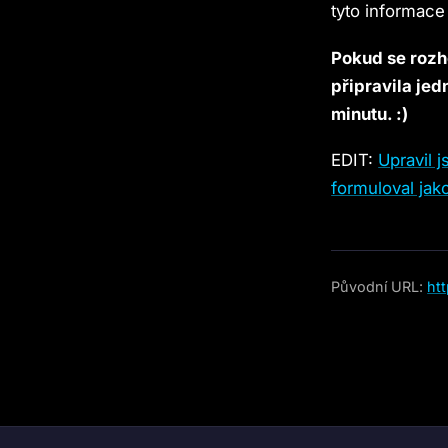
tyto informace 
Pokud se rozh
připravila je
minutu. :)
EDIT:
Upravil 
formuloval ja
Původní URL:
ht