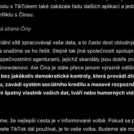
polu s TikTokem také zakázala řadu dalších aplikací a jed
nfliktu s Čínou.
á strana Číny
ciální sítě zpracovávají vaše data, a to často dost obludn
 snažíme se ho řešit. Stejně tak jiné společnosti spolupr
pečnostními agenturami, jejichž skandály jsou dobře z
nowdenovi. Ale Čína je stále přece jenom výrazně odliš
ě bez jakékoliv demokratické kontroly, která provádí 
ku, zavádí systém sociálního kreditu a masové rozpozná
lmi špatný vlastník vašich dat, tváří nebo humorných vid
říme, že nejlepší cesta je v informované volbě. Pokud se 
ete TikTok dál používat, je to vaše volba. Budeme ale mo