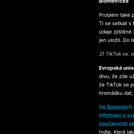
Biometrické
Problém také p
Ti se setkali s
údaje zjištěné 
jen uložil. Do 
2) TikTok vs. 
Evropská unie 
divu, že zde už
že TikTok se p
hromádku dat, k
Ve Spojených s
informací o sv
současnosti se
Indie, která ja