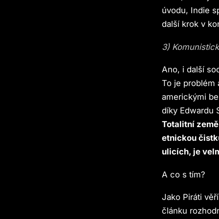
úvodu, Indie s
další krok v ko
3) Komunistick
Ano, i další so
To je problém a
americkými bez
díky Edwardu S
Totalitní zem
etnickou čist
ulicích, je ve
A co s tím?
Jako Piráti vě
článku rozhodn