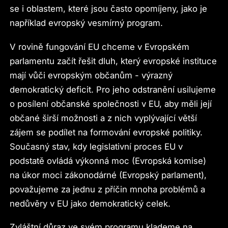
se i oblastem, které jsou často opomíjeny, jako je
například evropský vesmírný program.
V rovině fungování EU chceme v Evropském
parlamentu začít řešit dluh, který evropské instituce
mají vůči evropským občanům - výrazný
demokratický deficit. Pro jeho odstranění usilujeme
o posílení občanské společnosti v EU, aby měli její
občané širší možnosti a z nich vyplývající větší
zájem se podílet na formování evropské politiky.
Současný stav, kdy legislativní proces EU v
podstatě ovládá výkonná moc (Evropská komise)
na úkor moci zákonodárné (Evropský parlament),
považujeme za jednu z příčin mnoha problémů a
nedůvěry v EU jako demokratický celek.
Zvláštní důraz ve svém programu klademe na