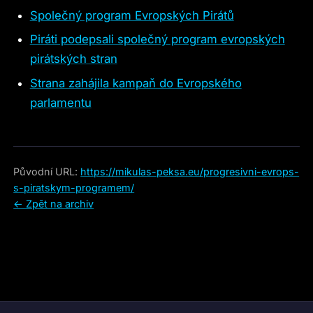
Společný program Evropských Pirátů
Piráti podepsali společný program evropských
pirátských stran
Strana zahájila kampaň do Evropského
parlamentu
Původní URL:
https://mikulas-peksa.eu/progresivni-evrops-
s-piratskym-programem/
← Zpět na archiv