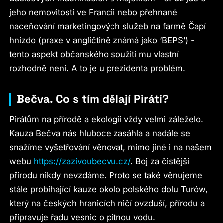
jeho nemovitosti ve Francii nebo přehnané
naceňování marketingových služeb na farmě Čapí
hnízdo (praxe v angličtině známá jako ‘BEPS’) -
tento aspekt občanského soužití mu vlastní
rozhodně není. A to je u prezidenta problém.
Bečva. Co s tím dělají Piráti?
Pirátům na přírodě a ekologii vždy velmi záleželo.
Kauza Bečva nás hluboce zasáhla a nadále se
snažíme vyšetřování věnovat, mimo jiné i na našem
webu
https://zazivoubecvu.cz/
. Boj za čistější
přírodu nikdy nevzdáme. Proto se také věnujeme
stále probíhající kauze okolo polského dolu Turów,
který na českých hranicích ničí ovzduší, přírodu a
připravuje řadu vesnic o pitnou vodu.