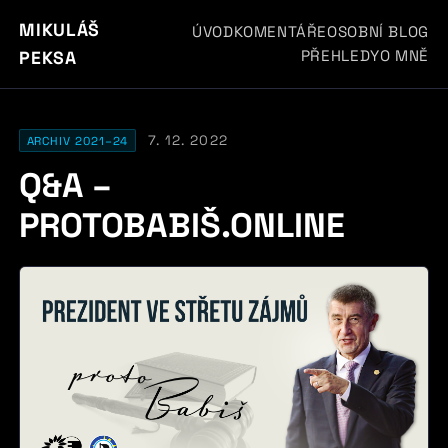
MIKULÁŠ
ÚVOD
KOMENTÁŘE
OSOBNÍ BLOG
PŘEHLEDY
O MNĚ
PEKSA
7. 12. 2022
ARCHIV 2021–24
Q&A –
PROTOBABIŠ.ONLINE