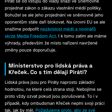
Piráti se od vstupu do vlády snaží ve Sněmovně
projednat zákon o zákazu vlastnění médií politiky.
Bohužel se ale jeho projednání ve sněmovně jeho
oponentům stále daří blokovat. Na úrovni EU se ale
snažíme podpořit
nezávislost médií a novinářů
skrze Media Freedom Act.
I k tomu zatím ale máme
výhrady, především že místo nařízení navržené
změny pouze doporučuje.
Ministerstvo pro lidská práva a
Křeček. Co s tím dělají Piráti?
Lidská práva jsou pro Piráty naprosto základní
hodnotou, na které celá strana stojí. Nebojíme se
proto vždy ozvat pokud jsou porušovaná. To i v
případě, kdy ombudsman Křeček neplní svoji práci
tak, jak by měl.
Požadujeme proto, aby ze své