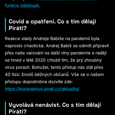
funkce odstoupil.
Covid a opatření. Co s tím dělají
Piráti?
Reakce vlády Andreje Babiše na pandemii byla
naprosto chaotická. Andrej Babiš se odmítl připravit
přes naše varování na další vlny pandemie a raději
se hned v létě 2020 chlubil tím, že prý zhoubný
virus porazil. Bohužel, tento přístup nás stál přes
40 tisíc životů běžných občanů. Vše se o našem
přístupu dopodrobna dozvíte zde:
https://koronavirus.pirati.cz/aktuality/
Vyvolává nenávist. Co s tím dělají
Piráti?