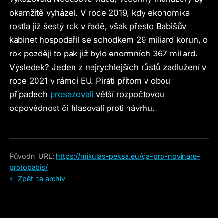
okamžitě vyházel. V roce 2019, kdy ekonomika
rostla již šestý rok v řadě, však přesto Babišův
kabinet hospodařil se schodkem 29 miliard korun, o
rok později to pak již bylo enormních 367 miliard.
Výsledek? Jeden z nejrychlejších růstů zadlužení v
roce 2021 v rámci EU. Piráti přitom v obou
případech
prosazovali
větší rozpočtovou
odpovědnost či hlasovali proti návrhu.
Původní URL:
https://mikulas-peksa.eu/qa-pro-novinare-
protobabis/
← Zpět na archiv