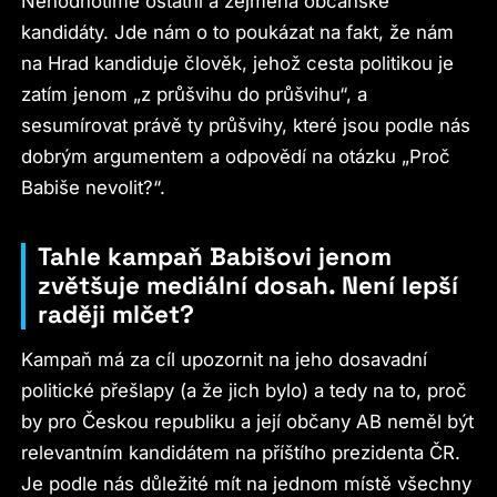
Nehodnotíme ostatní a zejména občanské
kandidáty. Jde nám o to poukázat na fakt, že nám
na Hrad kandiduje člověk, jehož cesta politikou je
zatím jenom „z průšvihu do průšvihu“, a
sesumírovat právě ty průšvihy, které jsou podle nás
dobrým argumentem a odpovědí na otázku „Proč
Babiše nevolit?“.
Tahle kampaň Babišovi jenom
zvětšuje mediální dosah. Není lepší
raději mlčet?
Kampaň má za cíl upozornit na jeho dosavadní
politické přešlapy (a že jich bylo) a tedy na to, proč
by pro Českou republiku a její občany AB neměl být
relevantním kandidátem na příštího prezidenta ČR.
Je podle nás důležité mít na jednom místě všechny