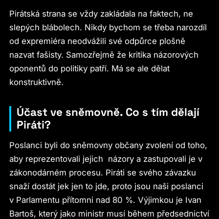
Pirátská strana se vždy zakládala na faktech, ne
slepých blábolech. Nikdy bychom se třeba narozdíl
od expremiéra neodvážili své odpůrce plošně
nazvat fašisty. Samozřejmě že kritika názorových
oponentů do politiky patří. Má se ale dělat
konstruktivně.
Účast ve sněmovně. Co s tím dělají
Piráti?
Poslanci byli do sněmovny občany zvolení od toho,
aby reprezentovali jejich názory a zastupovali je v
zákonodárném procesu. Piráti se svého závazku
snaží dostát jek jen to jde, proto jsou naši poslanci
v Parlamentu přítomni nad 80 %. Výjimkou je Ivan
Bartoš, který jako ministr musí během předsednictví