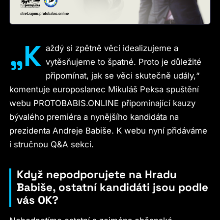
„K
aždý si zpětně věci idealizujeme a
vytěsňujeme to špatné. Proto je důležité
připomínat, jak se věci skutečně udály,“
komentuje europoslanec Mikuláš Peksa spuštění
webu PROTOBABIS.ONLINE připomínající kauzy
bývalého premiéra a nynějšího kandidáta na
prezidenta Andreje Babiše. K webu nyní přidáváme
i stručnou Q&A sekci.
Když nepodporujete na Hradu
Babiše, ostatní kandidáti jsou podle
vás OK?