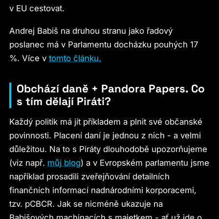
v EU cestovat.
Andrej Babiš na druhou stranu jako řadový
poslanec má v Parlamentu docházku pouhých 17
%. Více v
tomto článku.
Obchází daně + Pandora Papers. Co
s tím dělají Piráti?
Každý politik má jít příkladem a plnit své občanské
povinnosti. Placení daní je jednou z nich - a velmi
důležitou. Na to s Piráty dlouhodobě upozorňujeme
(viz např.
můj blog
) a v Evropském parlamentu jsme
například prosadili zveřejňování detailních
finančních informací nadnárodními korporacemi,
tzv. pCBCR. Jak se nicméně ukazuje na
Babišových machinacích s majetkem - ať už jde o