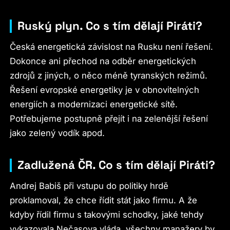
Ruský plyn. Co s tím dělají Piráti?
Česká energetická závislost na Rusku není řešení.
Dokonce ani přechod na odběr energetických
zdrojů z jiných, o něco méně tyranských režimů.
Řešení evropské energetiky je v obnovitelných
energiích a modernizaci energetické sítě.
Potřebujeme postupně přejít i na zelenější řešení
jako zelený vodík apod.
Zadlužená ČR. Co s tím dělají Piráti?
Andrej Babiš při vstupu do politiky hrdě
proklamoval, že chce řídit stát jako firmu. A že
kdyby řídil firmu s takovými schodky, jaké tehdy
vykazovala Nečasova vláda, všechny manažery by