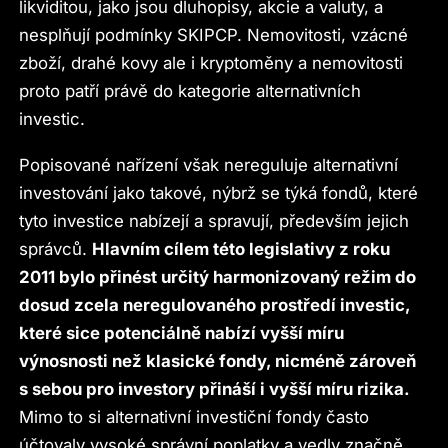
likviditou, jako jsou dluhopisy, akcie a valuty, a
nesplňují podmínky SKIPCP. Nemovitosti, vzácné
zboží, drahé kovy ale i kryptoměny a nemovitosti
proto patří právě do kategorie alternativních
investic.
Popisované nařízení však nereguluje alternativní
investování jako takové, nýbrž se týká fondů, které
tyto investice nabízejí a spravují, především jejich
správců.
Hlavním cílem této legislativy z roku
2011 bylo přinést určitý harmonizovaný režim do
dosud zcela neregulovaného prostředí investic,
které sice potenciálně nabízí vyšší míru
výnosnosti než klasické fondy, nicméně zároveň
s sebou pro investory přináší i vyšší míru rizika.
Mimo to si alternativní investiční fondy často
účtovaly vysoké správní poplatky a vedly značně