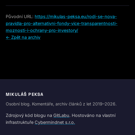
Původní URL:
https://mikulas-peksa.eu/rodi-se-nova-
pravidla-pro-alternativni-fondy-vice-transparentnosti-
moznosti-i-ochrany-pro-investory/
← Zpět na archiv
MIKULÁŠ PEKSA
Osobní blog. Komentáře, archiv článků z let 2019–2026.
Zdrojový kód blogu na
GitLabu
. Hostováno na vlastní
infrastruktuře
Cybermindnet s.r.o.