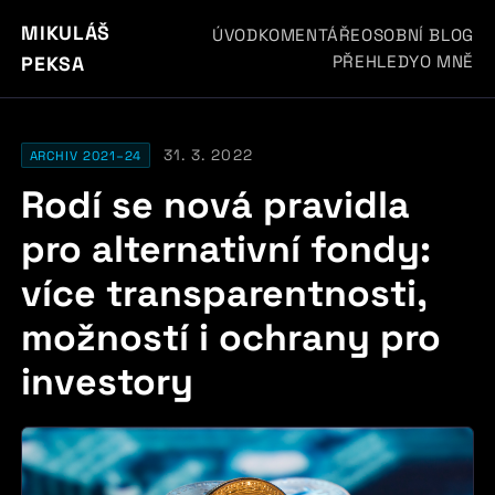
MIKULÁŠ
ÚVOD
KOMENTÁŘE
OSOBNÍ BLOG
PŘEHLEDY
O MNĚ
PEKSA
31. 3. 2022
ARCHIV 2021–24
Rodí se nová pravidla
pro alternativní fondy:
více transparentnosti,
možností i ochrany pro
investory