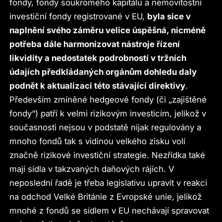
fondy, fondy soukromého kapitálu a nemovitostní
investiční fondy registrované v EU,
byla sice v
naplnění svého záměru velice úspěšná, nicméně
potřeba dále harmonizovat nástroje řízení
likvidity a nedostatek podrobností v tržních
údajích předkládaných orgánům dohledu daly
podnět k aktualizaci této stávající direktivy
.
Především zmíněné hedgeové fondy (či „zajištěné
fondy“) patří k velmi rizikovým investicím, jelikož v
současnosti nejsou v podstatě nijak regulovány a
mnoho fondů tak s vidinou velkého zisku volí
značně rizikové investiční strategie. Nezřídka také
mají sídla v takzvaných daňových rájích. V
neposlední řadě je třeba legislativu upravit v reakci
na odchod Velké Británie z Evropské unie, jelikož
mnohé z fondů se sídlem v EU nechávají spravovat