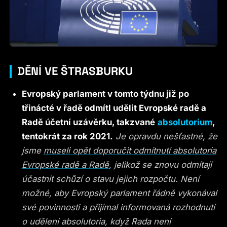
DĚNÍ VE ŠTRASBURKU
Evropský parlament v tomto týdnu již po
třinácté v řadě odmítl udělit Evropské radě a
Radě účetní uzávěrku, takzvané
absolutorium
,
tentokrát za rok 2021.
Je opravdu nešťastné, že
jsme
museli opět doporučit odmítnutí absolutoria
Evropské radě a Radě
, jelikož se znovu odmítají
účastnit schůzí o stavu jejich rozpočtu. Není
možné, aby Evropský parlament řádně vykonával
své povinnosti a přijímal informovaná rozhodnutí
o udělení absolutoria, když Rada není