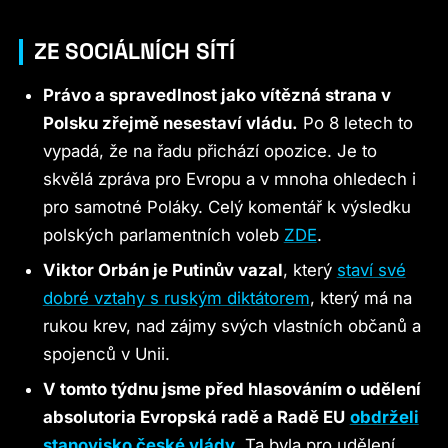
ZE SOCIÁLNÍCH SÍTÍ
Právo a spravedlnost jako vítězná strana v
Polsku zřejmě nesestaví vládu.
Po 8 letech to
vypadá, že na řadu přichází opozice. Je to
skvělá zpráva pro Evropu a v mnoha ohledech i
pro samotné Poláky. Celý komentář k výsledku
polských parlamentních voleb
ZDE
.
Viktor Orbán je Putinův vazal
, který
staví své
dobré vztahy s ruským diktátorem
, který má na
rukou krev, nad zájmy svých vlastních občanů a
spojenců v Unii.
V tomto týdnu jsme před hlasováním o udělení
absolutoria Evropská radě a Radě EU
obdrželi
stanovisko české vlády
.
Ta byla pro udělení