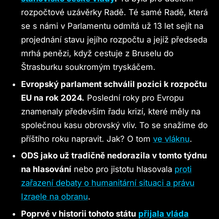
rozpočtové uzávěrky Radě. Té samé Radě, která
se s námi v Parlamentu odmítá už 13 let sejít na
projednání stavu jejího rozpočtu a jejíž předseda
mrhá penězi, když cestuje z Bruselu do
Štrasburku soukromým tryskáčem.
Evropský parlament schválil pozici k rozpočtu
EU na rok 2024.
Poslední roky pro Evropu
znamenaly především řadu krizí, které měly na
společnou kasu obrovský vliv. To se snažíme do
příštího roku napravit.​​​​​​​ Jak? O tom
ve vláknu
.
ODS jako už tradičně nedorazila v tomto týdnu
na hlasování
nebo pro jistotu hlasovala
proti
zařazení debaty o humanitární situaci a právu
Izraele na obranu
.
Poprvé v historii tohoto státu
přijala vláda