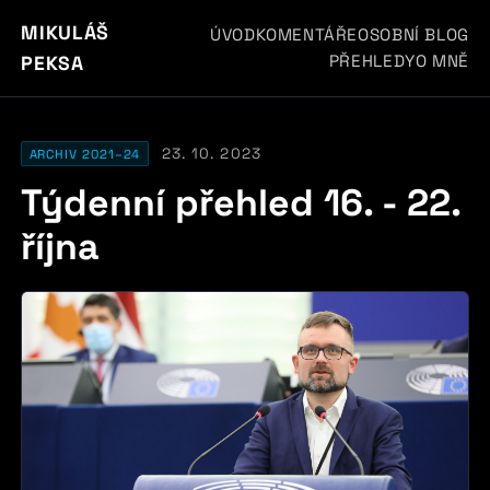
MIKULÁŠ
ÚVOD
KOMENTÁŘE
OSOBNÍ BLOG
PŘEHLEDY
O MNĚ
PEKSA
23. 10. 2023
ARCHIV 2021–24
Týdenní přehled 16. - 22.
října