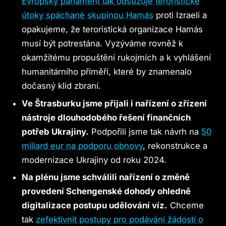
Evropský parlament tak odsuzuje teroristické
útoky spáchané skupinou Hamás
proti Izraeli a
opakujeme, že teroristická organizace Hamás
musí být potrestána. Vyzýváme rovněž k
okamžitému propuštění rukojmích a k vyhlášení
humanitárního příměří, které by znamenalo
dočasný klid zbraní.
Ve Štrasburku jsme přijali i nařízení o zřízení
nástroje dlouhodobého řešení finančních
potřeb Ukrajiny.
Podpořili jsme tak návrh na
50
miliard eur na podporu obnovy
, rekonstrukce a
modernizace Ukrajiny od roku 2024.​​​​​​​
Na plénu jsme schválili nařízení o změně
provedení Schengenské dohody ohledně
digitalizace postupu udělování víz.
Chceme
tak
zefektivnit postupy pro podávání žádostí o