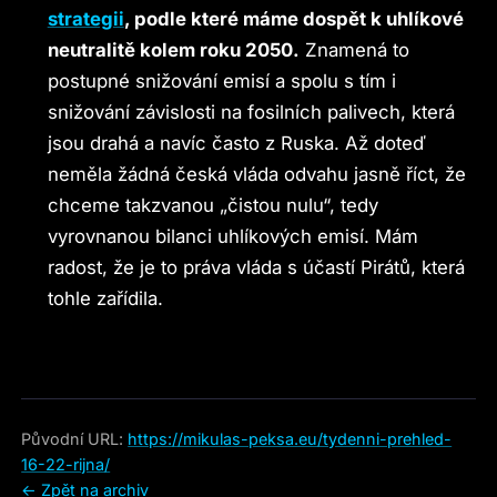
strategii
, podle které máme dospět k uhlíkové
neutralitě kolem roku 2050.
Znamená to
postupné snižování emisí a spolu s tím i
snižování závislosti na fosilních palivech, která
jsou drahá a navíc často z Ruska. Až doteď
neměla žádná česká vláda odvahu jasně říct, že
chceme takzvanou „čistou nulu“, tedy
vyrovnanou bilanci uhlíkových emisí. Mám
radost, že je to práva vláda s účastí Pirátů, která
tohle zařídila.
Původní URL:
https://mikulas-peksa.eu/tydenni-prehled-
16-22-rijna/
← Zpět na archiv