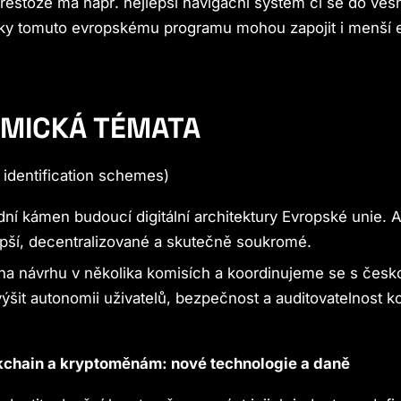
estože má např. nejlepší navigační systém či se do ve
ky tomuto evropskému programu mohou zapojit i menší 
MICKÁ TÉMATA
 identification schemes)
adní kámen budoucí digitální architektury Evropské unie. 
epší, decentralizované a skutečně soukromé.
a návrhu v několika komisích a koordinujeme se s česk
výšit autonomii uživatelů, bezpečnost a auditovatelnost 
kchain a kryptoměnám: nové technologie a daně