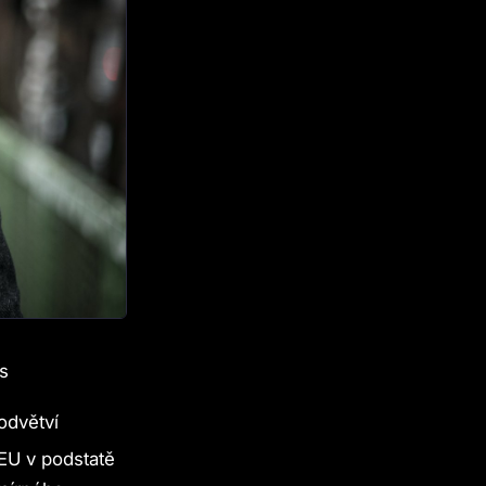
s
odvětví
 EU v podstatě