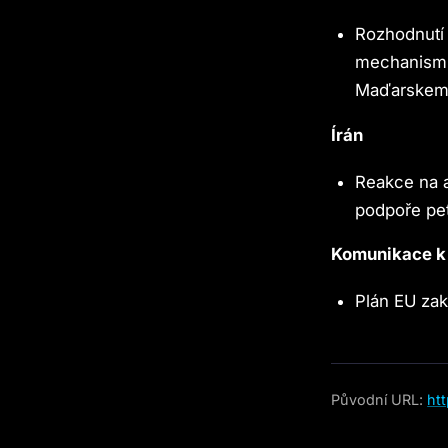
Rozhodnutí 
mechanismu 
Maďarskem 
Írán
Reakce na a
podpoře pet
Komunikace k
Plán EU zak
Původní URL:
ht