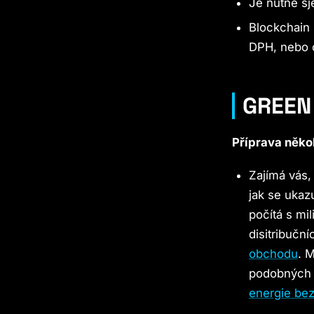
Je nutné sj
Blockchain 
DPH, nebo 
GREEN
Příprava něko
Zajímá vás
jak se ukaz
počítá s mi
disitribuční
obchodu
. M
podobných 
energie bez