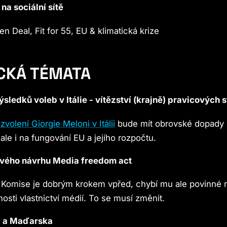
 na sociální sítě
n Deal, Fit for 55, EU & klimatická krize
ICKÁ TÉMATA
ledků voleb v Itálie - vítězství (krajně) pravicových s
volení Giorgie Meloni v Itálii
bude mít obrovské dopady 
, ale i na fungování EU a jejího rozpočtu.
vého návrhu Media freedom act
Komise je dobrým krokem vpřed, chybí mu ale povinné n
osti vlastnictví médií. To se musí změnit.
a a Maďarska