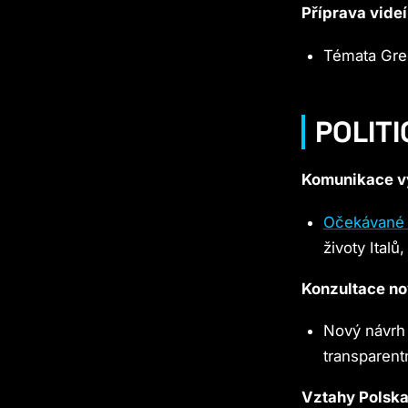
Příprava videí
Témata Gree
POLIT
Komunikace výs
Očekávané z
životy Italů
Konzultace no
Nový návrh 
transparentn
Vztahy Polsk