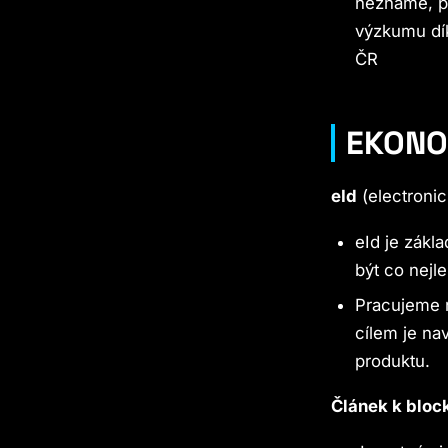
neznámé, př
výzkumu dí
ČR
EKONO
eId
(electronic
eId je zákl
být co nejl
Pracujeme n
cílem je na
produktu.
Článek k bloc