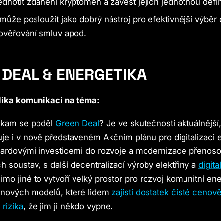
ednotit zdanění kryptoměn a zavést jejich jednotnou defin
může posloužit jako dobrý nástroj pro efektivnější výběr 
ověřování smluv apod.
 DEAL & ENERGETIKA
lika komunikací na téma:
, kam se poděl
Green Deal
? Je ve skutečnosti aktuálnější,
uje i v nově představeném Akčním plánu pro digitalizaci 
liardovými investicemi do rozvoje a modernizace přenoso
ch soustav, s další decentralizací výroby elektřiny a
digital
imo jiné to vytvoří velký prostor pro rozvoj komunitní ene
nových modelů, které lidem
zajistí dostatek čisté ceno
 rizika
, že jim ji někdo vypne.