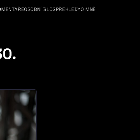
OMENTÁŘE
OSOBNÍ BLOG
PŘEHLEDY
O MNĚ
30.