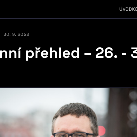
ÚVOD
K
30. 9. 2022
ní přehled – 26. - 