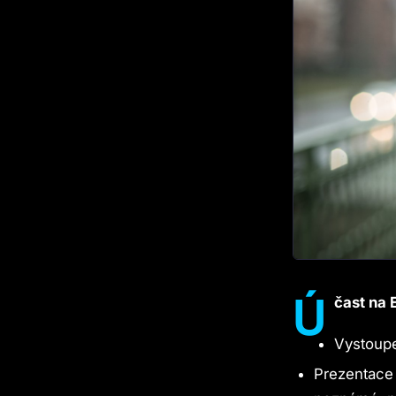
Ú
čast na
Vystoupe
Prezentace 