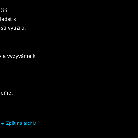
ití
ledat s
i využila.
y a vyzýváme k
jeme.
← Zpět na archiv