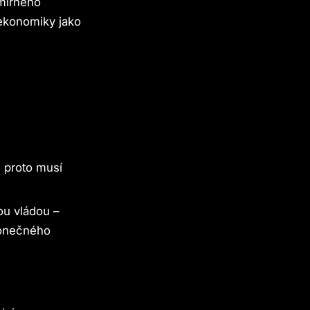
smírného
ekonomiky jako
A proto musí
ou vládou –
konečného