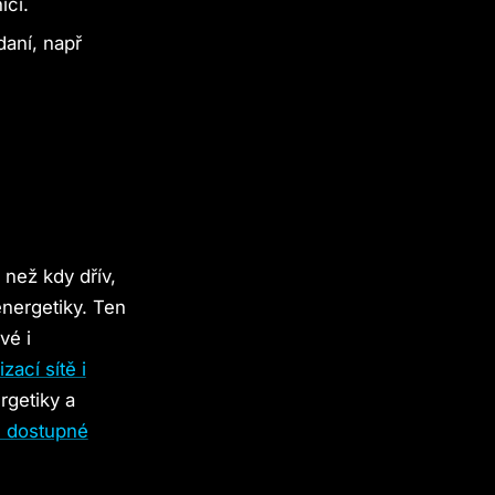
ici.
daní, např
 než kdy dřív,
energetiky. Ten
vé i
izací sítě i
rgetiky a
vě dostupné