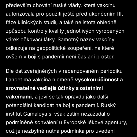
především chování ruské vlády, která vakcínu
autorizovala pro použití ještě před ukončením III.
fáze klinických studií, a také nejistota ohledně
způsobu kontroly kvality jednotlivých vyrobených
várek očkovací látky. Samotný název vakcíny
odkazuje na geopolitické soupeření, na které
ovšem v boji s pandemií není čas ani prostor.
Dle dat zveřejněných v recenzovaném periodiku
Lancet má vakcína nicméně
vysokou účinnost a
srovnatelné vedlejší účinky s ostatními
vakcínami
, a jeví se tak opravdu jako další
potenciální kandidát na boj s pandemií. Ruský
institut Gamaleya si však zatím nezažádal o
podmíněné schválení u Evropské lékové agentury,
což je nezbytně nutná podmínka pro uvedení