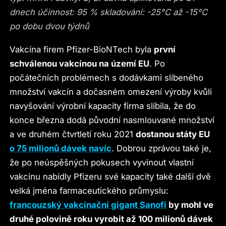
dnech účinnost: 95 % skladování: -25°C až -15°C
po dobu dvou týdnů
Vakcína firem Pfizer-BioNTech byla
první
schválenou vakcínou na území EU
. Po
počátečních problémech s dodávkami slíbeného
množství vakcín a dočasném omezení výroby kvůli
navyšování výrobní kapacity firma slíbila, že do
konce března dodá původní nasmlouvané množství
a ve druhém čtvrtletí roku 2021
dostanou státy EU
o 75 milionů dávek navíc
. Dobrou zprávou také je,
že po neúspěšných pokusech vyvinout vlastní
vakcínu nabídly Pfizeru své kapacity také další dvě
velká jména farmaceutického průmyslu:
francouzský vakcinační gigant Sanofi
by mohl ve
druhé polovině roku vyrobit až 100 milionů dávek