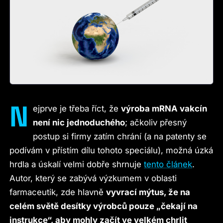
N
ejprve je třeba říct, že
výroba mRNA vakcín
není nic jednoduchého
; ačkoliv přesný
postup si firmy zatím chrání (a na patenty se
podívám v přístím dílu tohoto speciálu), možná úzká
hrdla a úskalí velmi dobře shrnuje
tento článek
.
Autor, který se zabývá výzkumem v oblasti
farmaceutik, zde hlavně
vyvrací mýtus, že na
celém světě desítky výrobců pouze „čekají na
instrukce“, aby mohly začít ve velkém chrlit