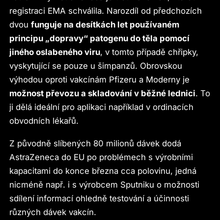
registraci EMA schválila. Narozdíl od předchozích
dvou
funguje na desítkách let používaném
principu „dopravy“ patogenu do těla pomocí
jiného oslabeného viru
, v tomto případě chřipky,
vyskytující se pouze u šimpanzů. Obrovskou
výhodou oproti vakcínám Pfizeru a Moderny je
možnost převozu a skladování v běžné lednici
. To
ji dělá ideální pro aplikaci například v ordinacích
obvodních lékařů.
Z původně slíbených 80 milionů dávek dodá
AstraZeneca do EU po problémech s výrobními
kapacitami do konce března cca polovinu, jedná
nicméně např. i s výrobcem Sputniku o možnosti
sdílení informací ohledně testování a účinnosti
různých dávek vakcín.