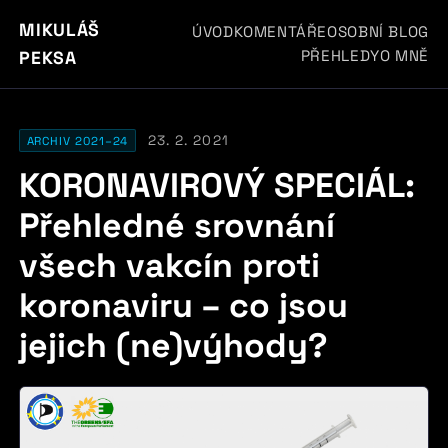
MIKULÁŠ
ÚVOD
KOMENTÁŘE
OSOBNÍ BLOG
PŘEHLEDY
O MNĚ
PEKSA
23. 2. 2021
ARCHIV 2021–24
KORONAVIROVÝ SPECIÁL:
Přehledné srovnání
všech vakcín proti
koronaviru – co jsou
jejich (ne)výhody?