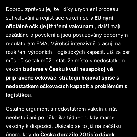
Dobrou zprávou je, že i díky urychlení procesu
schvalování a registrace vakcín se
v EU nyní
oficiálně očkuje již třemi vakcínami
, další mají
zažádáno o povolení a jsou posuzovány odborným
regulátorem EMA. Výrobci intenzivně pracují na
rozšíření výrobních i logistických kapacit. Již za pár
měsíců se tak může stát, že místo s nedostatkem
vakcín
budeme v Česku kvůli neuspokojivě
připravené očkovací strategii bojovat spíše s
nedostatkem očkovacích kapacit a problémům s
logistikou
.
Ostatně argument s nedostatkem vakcín u nás
neobstojí ani po několika týdnech, kdy máme
vakcíny k dispozici. Ukázalo se to již na začátku
února, kdy
do Česka dorazilo 20 tisíc dávek