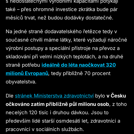
s nedostatečnými výrobními kapacitami potýkají
také – přes ohromné investice zkrátka bude pár
měsíců trvat, než budou dodávky dostatečné.
Na jedné straně dodavatelského řetězce tedy v
současné chvíli máme látky, které vyžadují náročné
výrobní postupy a speciální přístroje na převoz a
skladování při velmi nízkých teplotách, a na druhé
straně potřebu
ideálně do léta naočkovat 320
milionů Evropanů
, tedy přibližně 70 procent
obyvatelstva.
Dle
stránek Ministerstva zdravotnictví
bylo
v Česku
očkováno zatím přibližně půl milionu osob
, z toho
necelých 120 tisíc i druhou dávkou. Jsou to
především lidé starší osmdesáti let, zdravotníci a
pracovníci v sociálních službách.