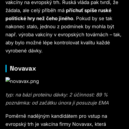
vakcíny na evropský trh. Ruská vláda pak tvrdí, že
žádala, ale celý příběh má
příchuť spíše ruské
politické hry než čeho jiného
. Pokud by se tak
nakonec stalo, jednou z podmínek by mohla být
např. výroba vakcíny v evropských továrnách – tak,
aby bylo možné lépe kontrolovat kvalitu každé
vyrobené dávky.
Novavax
typ: na bázi proteinu dávky: 2 účinnost: 89 %
poznámka: od začátku února ji posuzuje EMA
Poměrně nadějným kandidátem pro vstup na
evropský trh je vakcína firmy Novavax, která