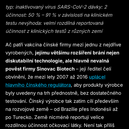
typ: inaktivovaný virus SARS-CoV-2 dávky: 2
účinnost: 50 % – 91 % v závislosti na klinickém
testu nevýhoda: velmi rozdílná reportovaná
účinnost z klinických testů z různých zemí
Ač patří vakcína čínské firmy mezi jednu z nejdříve
vyrobených,
jejímu většímu rozšíření brání nejen
diskutabilní technologie, ale hlavně nevalná
pověst firmy Sinovac Biotech
– její ředitel čelí
obvinění, že mezi lety 2007 až 2016
uplácel
hlavního čínského regulátora
, aby produkty výrobce
byly uvedeny na trh přednostně, bez dostatečného
testování. Čínský výrobce tak zatím cílí především
na rozvojové země – od Brazílie přes Indonésii až
po Turecko. Země nicméně reportují velice
rozdílnou účinnost očkovací látky. Není tak příliš