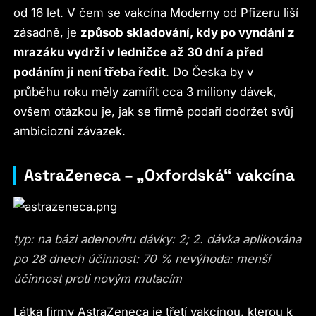
od 16 let. V čem se vakcína Moderny od Pfizeru liší
zásadně, je
způsob skladování, kdy po vyndání z
mrazáku vydrží v ledničce až 30 dní a před
podáním ji není třeba ředit
. Do Česka by v
průběhu roku měly zamířit cca 3 miliony dávek,
ovšem otázkou je, jak se firmě podaří dodržet svůj
ambiciozní závazek.
AstraZeneca – „Oxfordská“ vakcína
typ: na bázi adenoviru dávky: 2; 2. dávka aplikována
po 28 dnech účinnost: 70 % nevýhoda: menší
účinnost proti novým mutacím
Látka firmy AstraZeneca je třetí vakcínou, kterou k