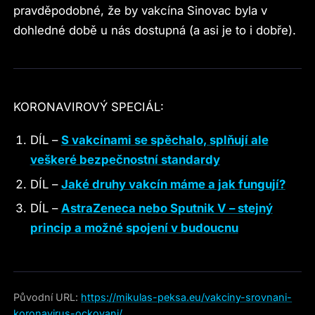
pravděpodobné, že by vakcína Sinovac byla v
dohledné době u nás dostupná (a asi je to i dobře).
KORONAVIROVÝ SPECIÁL:
DÍL –
S vakcínami se spěchalo, splňují ale
veškeré bezpečnostní standardy
DÍL –
Jaké druhy vakcín máme a jak fungují?
DÍL –
AstraZeneca nebo Sputnik V – stejný
princip a možné spojení v budoucnu
Původní URL:
https://mikulas-peksa.eu/vakciny-srovnani-
koronavirus-ockovani/