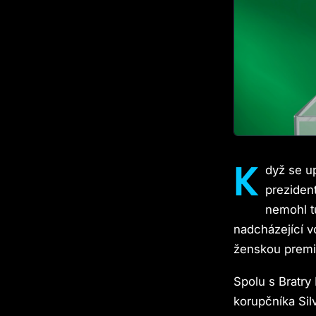
K
dyž se u
preziden
nemohl tu
nadcházející vo
ženskou premié
Spolu s Bratry
korupčníka Sil