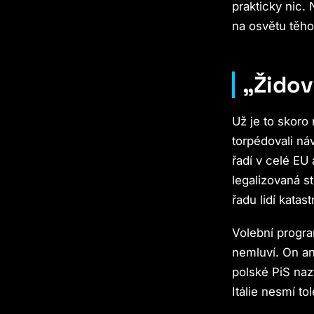
prakticky nic.
na osvětu těho
„Žido
Už je to skoro 
torpédovali ná
řadí v celé EU 
legalizovaná s
řadu lidí katast
Volební progra
nemluví. On an
polské PiS naz
Itálie nesmí to