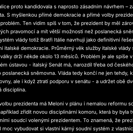
lice proto kandidovala s naprosto zásadním návrhem – 
ta. S myšlenkou přímé demokracie a přímé volby prezid
roblém. Ten vidím spíš v tom, že prezident by měl záro
vých pravomocí a mít větší možnosti než poslanecká sn
stém vlády totiž Bratři Itálie navrhují jako definitivní ře
ní italské demokracie. Průměrný věk služby italské vlády 
války drží někde okolo 13 měsíců. Problém je ale spíše v
m ústavou - italský Senát má, narozdíl třeba od českéh
 poslanecká sněmovna. Vláda tedy končí ne jen tehdy, kd
ny, ale i když ztratí podporu v senátu - a udržet obě d
 disciplína.
volbu prezidenta má Meloni v plánu i nemalou reformu so
příklad zřídit novou disciplinární komoru, která by byla 
vními soudci volenými prezidentem. To znamená, že prez
l moc vybudovat si vlastní kárný soudní systém z vlastních