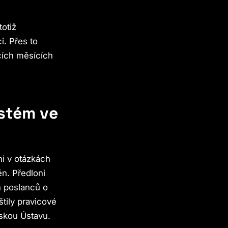
totiž
i. Přes to
cích měsících
ystém ve
ni v otázkách
ěn. Předloni
ch poslanců o
tily pravicové
lskou Ústavu.