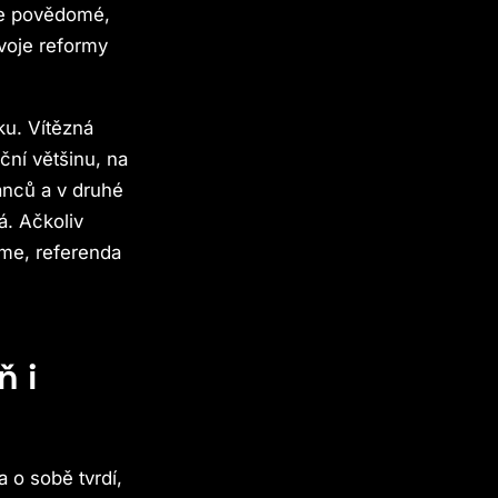
le povědomé,
voje reformy
ku. Vítězná
ční většinu, na
anců a v druhé
á. Ačkoliv
me, referenda
ň i
 o sobě tvrdí,