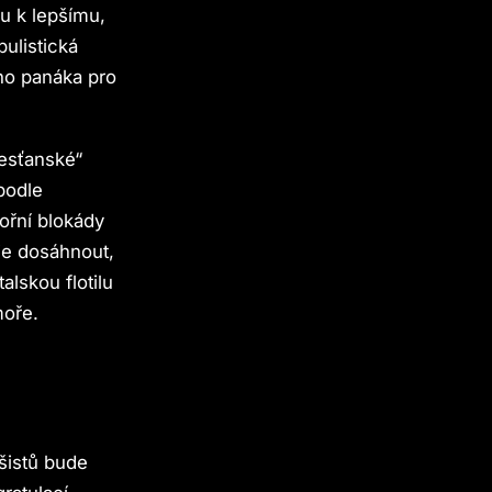
u k lepšímu,
ulistická
ho panáka pro
esťanské“
 podle
ořní blokády
ie dosáhnout,
alskou flotilu
moře.
šistů bude