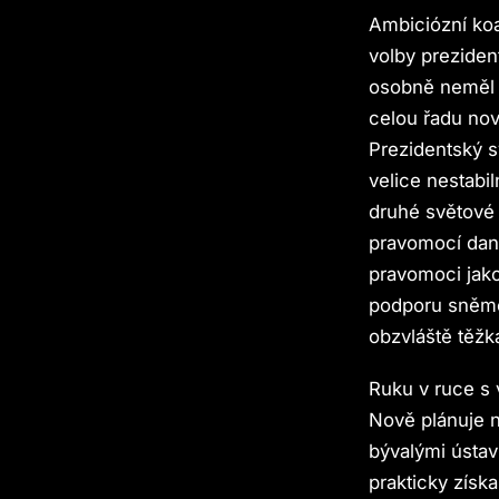
Ambiciózní koa
volby preziden
osobně neměl p
celou řadu no
Prezidentský sy
velice nestabil
druhé světové 
pravomocí dané
pravomoci jako
podporu sněmov
obzvláště těžká
Ruku v ruce s 
Nově plánuje na
bývalými ústa
prakticky získa