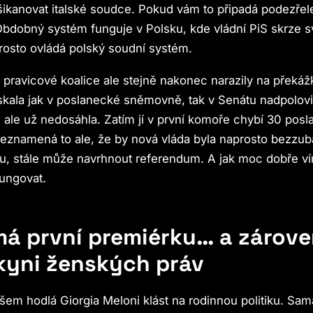
šikanovat italské soudce. Pokud vám to připadá podezře
bdobný systém funguje v Polsku, kde vládní PiS skrze s
rosto ovládá polský soudní systém.
pravicové koalice ale stejně nakonec narazily na překáž
ískala jak v poslanecké sněmovně, tak v Senátu nadpolovi
 ale už nedosáhla. Zatím jí v první komoře chybí 30 posl
eznamená to ale, že by nová vláda byla naprosto bezzub
u, stále může navrhnout referendum. A jak moc dobře ví
fungovat.
 má první premiérku… a zárove
kyni ženských práv
šem hodlá Giorgia Meloni klást na rodinnou politiku. Sama