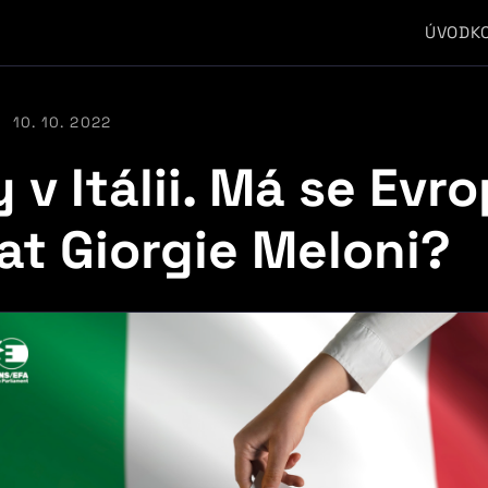
ÚVOD
K
10. 10. 2022
 v Itálii. Má se Evr
at Giorgie Meloni?