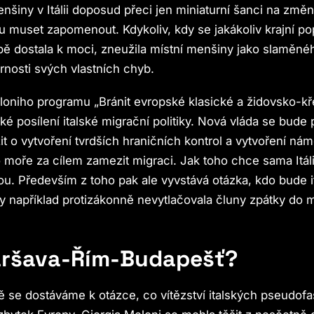
šiny v Itálii doposud přeci jen miniaturní šanci na změn
u muset zapomenout. Kdykoliv, kdy se jakákoliv krajní pop
pě dostala k moci, zneužila místní menšiny jako slaměné
nosti svých vlastních chyb.
oniho programu „Bránit evropské klasické a židovsko-kř
ké posílení italské migrační politiky. Nová vláda se bude
t o vytvoření tvrdších hraničních kontrol a vytvoření nám
moře za cílem zamezit migraci. Jak toho chce sama Itál
ou. Především z toho pak ale vyvstává otázka, kdo bude it
by například protizákonně nevytlačovala čluny zpátky do 
aršava-Řím-Budapešť?
ě se dostáváme k otázce, co vítězství italských pseudofa