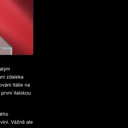
valým
ni zdaleka
vání Itálie na
první italskou
ného
vini. Vážně ale