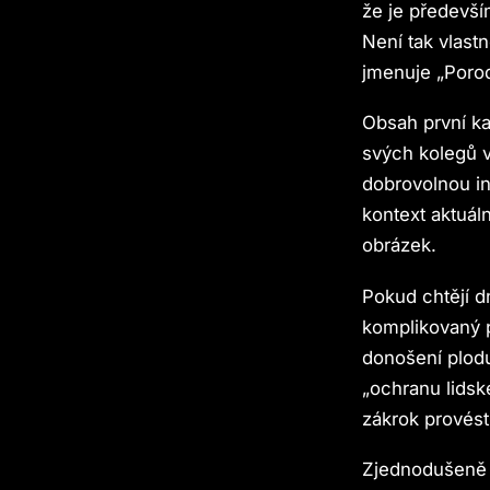
že je předevší
Není tak vlast
jmenuje „Porod
Obsah první ka
svých kolegů v
dobrovolnou in
kontext aktuál
obrázek.
Pokud chtějí d
komplikovaný 
donošení plodu
„ochranu lidsk
zákrok provést
Zjednodušeně 