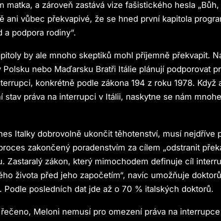
m matka, a zároveň zastává vize fašistického hesla „Bůh, r
ně ani vůbec překvapivé, že se hned první kapitola program
 a podpora rodiny“.
pitoly by ale mnoho skeptiků mohl příjemně překvapit. Na
 Polsku nebo Maďarsku Bratři Itálie plánují podporovat p
terrupci, konkrétně podle zákona 194 z roku 1978. Když
ní stav práva na interrupci v Itálii, naskytne se nám mno
nes Italky dobrovolně ukončit těhotenství, musí nejdříve 
proces zakončený poradenstvím za cílem „odstranit přek
. Zastaralý zákon, který mimochodem definuje cíl interr
ého života před jeho započetím“, navíc umožňuje dokto
. Podle posledních dat jde až o 70 % italských doktorů.
řečeno, Meloni nemusí pro omezení práva na interrupce 