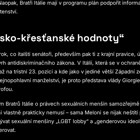
 Naopak, Bratři Itálie mají v programu plán podpořit info
tenství.
vsko-křesťanské hodnoty“
rok, co italští senátoři, především pak ti z krajní pravice,
vrh antidiskriminačního zákona. V Itálii, která se v ochra
až na tristní 23. pozici a kde jako v jediné větší Západní
tejnopohlavní manželství, je proto představa vlády Giorgi
rofou.
m Bratrů Itálie o právech sexuálních menšin samozřejm
i vlastně prakticky nemusí – sama Meloni se nijak neštítí
ývat sexuální menšiny „LGBT lobby“ a „genderovou ideolo
lerovat.