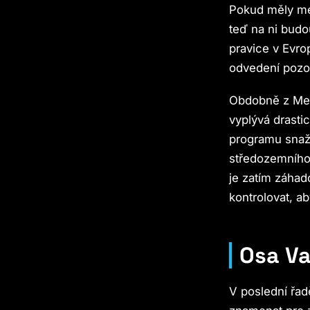
Pokud měly men
teď na ni budo
pravice v Evro
odvedení pozor
Obdobně z Mel
vyplývá drastic
programu snaži
středozemního 
je zatím záhad
kontrolovat, a
Osa V
V poslední řad