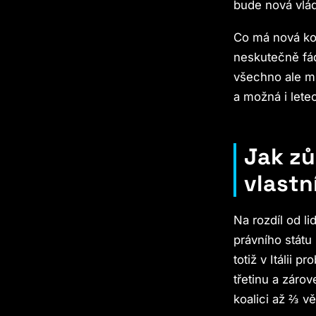
bude nová vlád
Co má nová koal
neskutečně fád
všechno ale mů
a možná i lete
Jak zů
vlastn
Na rozdíl od l
právního státu
totiž v Itálii 
třetinu a záro
koalici až ⅔ v