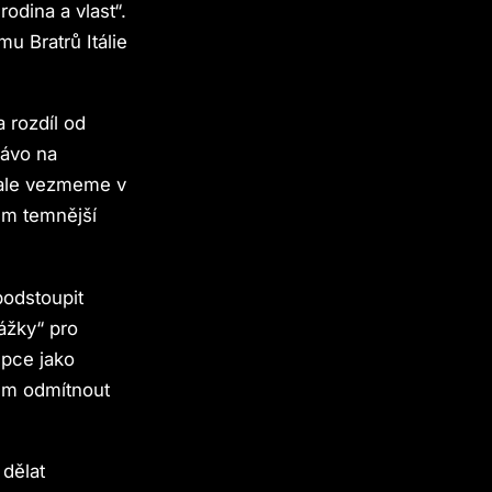
odina a vlast“.
u Bratrů Itálie
 rozdíl od
rávo na
 ale vezmeme v
hem temnější
podstoupit
ážky“ pro
upce jako
rům odmítnout
dělat