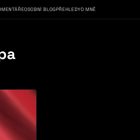
OMENTÁŘE
OSOBNÍ BLOG
PŘEHLEDY
O MNĚ
opa