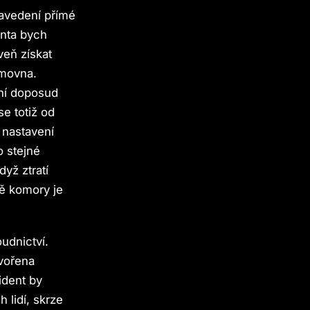
zavedení přímé
enta bych
veň získat
ěmovna.
šení doposud
se totiž od
 nastavení
o stejné
yž ztratí
vě komory je
udnictví.
tvořena
ident by
 lidí, skrze