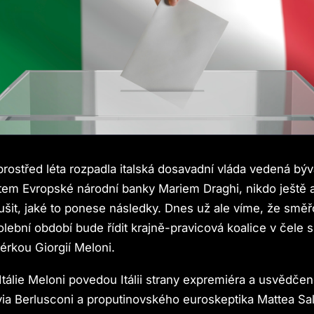
prostřed léta rozpadla italská dosavadní vláda vedená bý
tem Evropské národní banky Mariem Draghi, nikdo ještě a
šit, jaké to ponese následky. Dnes už ale víme, že směřo
lební období bude řídit krajně-pravicová koalice v čele s 
rkou Giorgií Meloni.
 Itálie Meloni povedou Itálii strany expremiéra a usvědče
via Berlusconi a proputinovského euroskeptika Mattea Sal