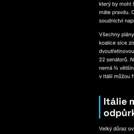
který by mohl 
máte pravdu. O
soudnictví nap
Všechny plány 
koalice sice z
dvoutřetinovou
22 senátorů. N
nemá ⅔ většin
v Itálii můžou 
Itálie
odpůr
Velký důraz ov