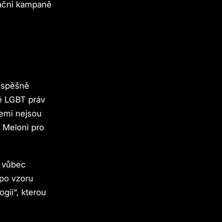
rmační kampaně
 úspěšně
ně LGBT práv
 zemi nejsou
e Meloni pro
ě vůbec
 po vzoru
gií“, kterou