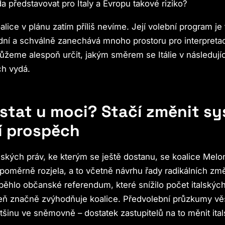
a představovat pro Italy a Evropu takové riziko?
ice v plánu zatím příliš nevíme. Její volební program je 
ní a schválně zanechává mnoho prostoru pro interpretac
žeme alespoň určit, jakým směrem se Itálie v následují
ch vydá.
stat u moci? Stačí změnit s
í prospěch
idských práv, ke kterým se ještě dostanu, se koalice Melo
 poměrně rozjela, a to včetně návrhu řady radikálních zm
proběhlo občanské referendum, které snížilo počet italský
veň značně zvýhodňuje koalice. Předvolební průzkumy věš
ětšinu ve sněmovně – dostatek zastupitelů na to měnit ita