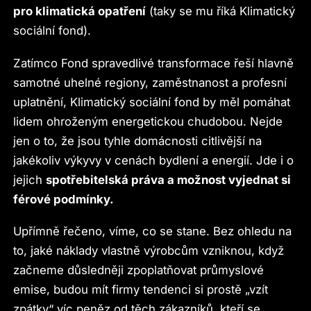
pro klimatická opatření
(taky se mu říká Klimatický
sociální fond).
Zatímco Fond spravedlivé transformace řeší hlavně
samotné uhelné regiony, zaměstnanost a profesní
uplatnění, Klimatický sociální fond by měl pomáhat
lidem ohroženým energetickou chudobou. Nejde
jen o to, že jsou tyhle domácnosti citlivější na
jakékoliv výkyvy v cenách bydlení a energií. Jde i o
jejich
spotřebitelská práva a možnost vyjednat si
férové podmínky.
Upřímně řečeno, víme, co se stane. Bez ohledu na
to, jaké náklady vlastně výrobcům vzniknou, když
začneme důsledněji zpoplatňovat průmyslové
emise, budou mít firmy tendenci si prostě „vzít
zpátky“ víc peněz od těch zákazníků, kteří se