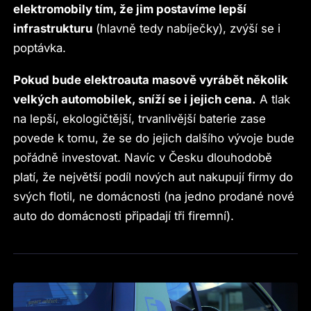
elektromobily tím, že jim postavíme lepší
infrastrukturu
(hlavně tedy nabíječky), zvýší se i
poptávka.
Pokud bude elektroauta masově vyrábět několik
velkých automobilek, sníží se i jejich cena.
A tlak
na lepší, ekologičtější, trvanlivější baterie zase
povede k tomu, že se do jejich dalšího vývoje bude
pořádně investovat. Navíc v Česku dlouhodobě
platí, že největší podíl nových aut nakupují firmy do
svých flotil, ne domácnosti (na jedno prodané nové
auto do domácnosti připadají tři firemní).