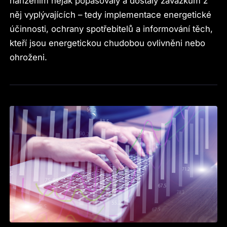
nařízením nějak popasovaly a dostály závazkům z
něj vyplývajících – tedy implementace energetické
účinnosti, ochrany spotřebitelů a informování těch,
kteří jsou energetickou chudobou ovlivněni nebo
ohroženi.