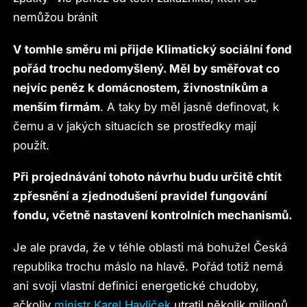
nemůžou bránit
V tomhle směru mi přijde Klimatický sociální fond
pořád trochu nedomyšlený. Měl by směřovat co
nejvíc peněz k domácnostem, živnostníkům a
menším firmám
. A taky by měl jasně definovat, k
čemu a v jakých situacích se prostředky mají
použít.
Při projednávání tohoto návrhu budu určitě chtít
zpřesnění a zjednodušení pravidel fungování
fondu, včetně nastavení kontrolních mechanismů.
Je ale pravda, že v téhle oblasti má bohužel Česká
republika trochu máslo na hlavě. Pořád totiž nemá
ani svoji vlastní definici energetické chudoby,
ačkoliv
ministr Karel Havlíček
utratil několik milionů