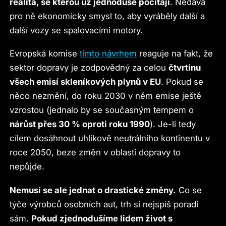
realita, se kterou už jednoduše počítají
. Nedává
pro ně ekonomicky smysl to, aby vyráběly další a
další vozy se spalovacími motory.
Evropská komise
tímto návrhem
reaguje na fakt, že
sektor dopravy je zodpovědný za celou
čtvrtinu
všech emisí skleníkových plynů v EU
. Pokud se
něco nezmění, do roku 2030 v něm emise ještě
vzrostou (jednalo by se současným tempem o
nárůst přes 30 % oproti roku 1990
). Je-li tedy
cílem dosáhnout uhlíkově neutrálního kontinentu v
roce 2050, beze změn v oblasti dopravy to
nepůjde.
Nemusí se ale jednat o drastické změny.
Co se
týče výrobců osobních aut, trh si nejspíš poradí
sám.
Pokud zjednodušíme lidem život s