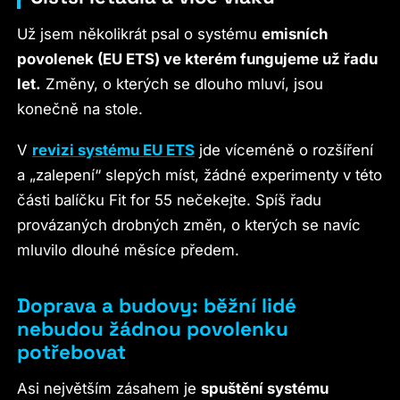
Už jsem několikrát psal o systému
emisních
povolenek (EU ETS) ve kterém fungujeme už řadu
let.
Změny, o kterých se dlouho mluví, jsou
konečně na stole.
V
revizi systému EU ETS
jde víceméně o rozšíření
a „zalepení“ slepých míst, žádné experimenty v této
části balíčku Fit for 55 nečekejte. Spíš řadu
provázaných drobných změn, o kterých se navíc
mluvilo dlouhé měsíce předem.
Doprava a budovy: běžní lidé
nebudou žádnou povolenku
potřebovat
Asi největším zásahem je
spuštění systému