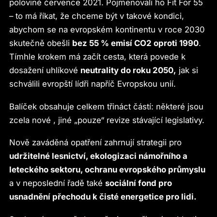
polovině července 2021. Pojmenovali ho Fit For 55
– to má říkat, že chceme být v takové kondici,
abychom se na evropském kontinentu v roce 2030
skutečně obešli
bez 55 % emisí CO2 oproti 1990
.
Tímhle krokem má začít cesta, která povede k
dosažení uhlíkové
neutrality do roku 2050,
jak si
schválili evropští lídři napříč Evropskou unií.
Balíček obsahuje celkem třináct částí: některé jsou
zcela nové , jiné „pouze“ revize stávající legislativy.
Nově zaváděná opatření zahrnují strategii pro
udržitelné lesnictví, ekologizaci námořního a
leteckého sektoru, ochranu evropského průmyslu
a v neposlední řadě také
sociální fond pro
usnadnění přechodu k čisté energetice pro lidi.