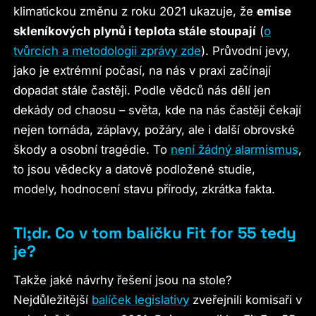
klimatickou změnu z roku 2021 ukazuje, že
emise
skleníkových plynů i teplota stále stoupají
(
o
tvůrcích a metodologii zprávy zde
). Průvodní jevy,
jako je extrémní počasí, na nás v praxi začínají
dopadat stále častěji. Podle vědců nás dělí jen
dekády od chaosu – světa, kde na nás častěji čekají
nejen tornáda, záplavy, požáry, ale i další obrovské
škody a osobní tragédie. To
není žádný alarmismus
,
to jsou vědecky a datově podložené studie,
modely, hodnocení stavu přírody, zkrátka fakta.
Tl;dr. Co v tom balíčku Fit for 55 tedy
je?
Takže jaké návrhy řešení jsou na stole?
Nejdůležitější
balíček legislativy
zveřejnili komisaři v