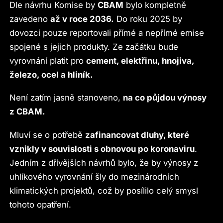
Dle návrhu Komise by
CBAM
bylo kompletně
zavedeno
až v roce 2036.
Do roku 2025 by
dovozci pouze reportovali přímé a nepřímé emise
spojené s jejich produkty. Ze začátku bude
vyrovnání platit pro
cement, elektřinu, hnojiva,
železo, ocel a hliník.
Není zatím jasně stanoveno,
na co půjdou výnosy
z CBAM.
Mluví se o potřebě
zafinancovat dluhy, které
vznikly v souvislosti s obnovou po koronaviru
.
Jedním z dřívějších návrhů bylo, že by výnosy z
uhlíkového vyrovnání šly do mezinárodních
klimatických projektů, což by posílilo celý smysl
tohoto opatření.