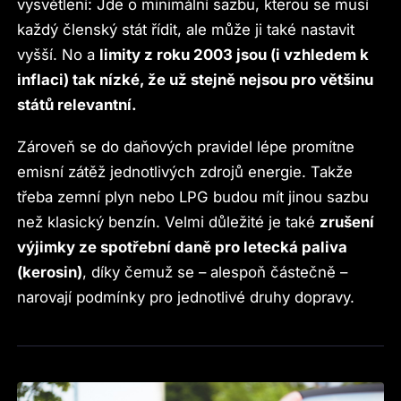
vysvětlení: Jde o minimální sazbu, kterou se musí
každý členský stát řídit, ale může ji také nastavit
vyšší. No a
limity z roku 2003 jsou (i vzhledem k
inflaci) tak nízké, že už stejně nejsou pro většinu
států relevantní.
Zároveň se do daňových pravidel lépe promítne
emisní zátěž jednotlivých zdrojů energie. Takže
třeba zemní plyn nebo LPG budou mít jinou sazbu
než klasický benzín. Velmi důležité je také
zrušení
výjimky ze spotřební daně pro letecká paliva
(kerosin)
, díky čemuž se – alespoň částečně –
narovají podmínky pro jednotlivé druhy dopravy.