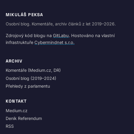
MIKULÁŠ PEKSA
Osobní blog. Komentáře, archiv článků z let 2019–2026.
Zdrojový kód blogu na
GitLabu
. Hostováno na vlastní
infrastruktuře
Cybermindnet s.r.o.
ARCHIV
Komentáře (Medium.cz, DR)
Osobní blog (2019–2024)
Přehledy z parlamentu
KONTAKT
Medium.cz
Deník Referendum
RSS