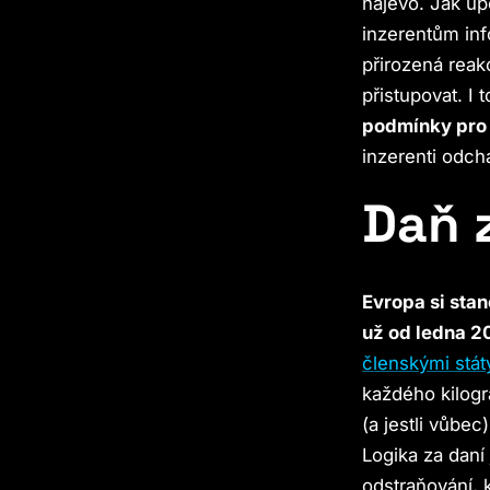
najevo. Jak up
inzerentům inf
přirozená reak
přistupovat. I t
podmínky pro v
inzerenti odch
Daň 
Evropa si sta
už od ledna 2
členskými stát
každého kilogr
(a jestli vůbe
Logika za daní
odstraňování, k