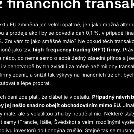
z finančních transa
textu EU zmíněna jen velmi opatrně, jen jako možná altern
 a prodeje akcií by se odvedla daň 0,1 %, v případě fin
%. Zní vám to jako směšně málo? Ne pokud těch transakc
lionů jako tzv.
high-frequency trading (HFT) firmy
. Práv
e něco, co nemá samo o sobě žádný zásadní přínos a js
oli v cenotvorbě by trh zvládl i za méně než miliony trans
firmy zdanit, a snížit tak výkyvy na finančních trzích, by
kutovat a lépe probrat.
ch daní zde platí, že ďábel je v detailu.
Případný návrh b
by jej nešlo snadno obejít obchodováním mimo EU.
Jina
y malé, ale s volatilitou trhu by neudělal nic. Některé stá
t samy (Francie, Itálie, Švédsko) s velmi rozdílnými výs
odlivu investorů do Londýna zrušilo. Stejně tak se musíme