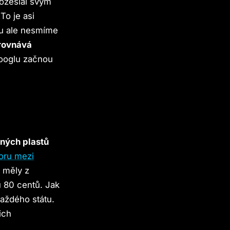
rozeslal svým
To je asi
lu ale nesmíme
rovnává
ooglu začnou
aných plastů
oru mezi
y měly z
 80 centů. Jak
každého státu.
ich