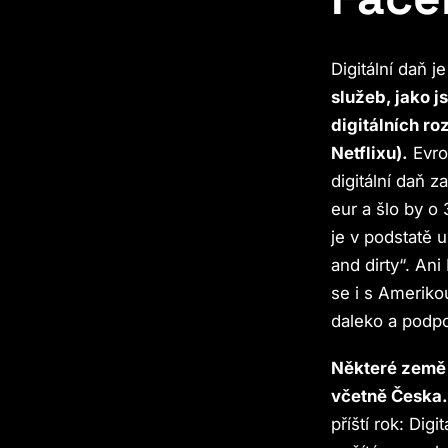
Digitální daň 
služeb, jako j
digitálních ro
Netflixu).
Evro
digitální daň 
eur a šlo by o
je v podstatě u
and dirty“. An
se i s Amerikou
daleko a podpo
Některé země 
včetně Česka
příští rok: Dig