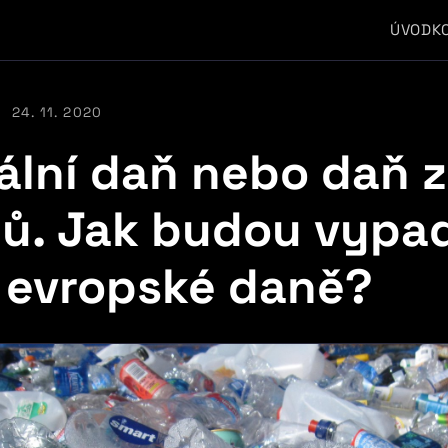
ÚVOD
K
24. 11. 2020
tální daň nebo daň z
tů. Jak budou vypa
 evropské daně?