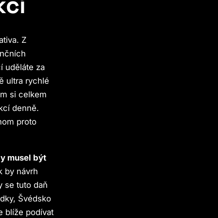
kcí
ativa. Z
ančních
í uděláte za
ě ultra rychlé
em si celkem
akcí denně.
chom proto
y musel být
k by návrh
ty se tuto daň
ledky, Švédsko
 blíže podívat