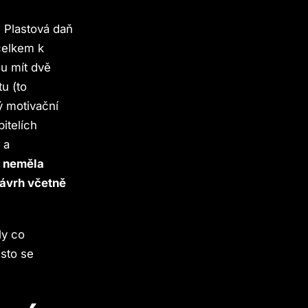
. Plastová daň
 celkem k
ou mít dvě
u (to
ý motivační
itelích
 a
e neměla
návrh včetně
ly co
esto se