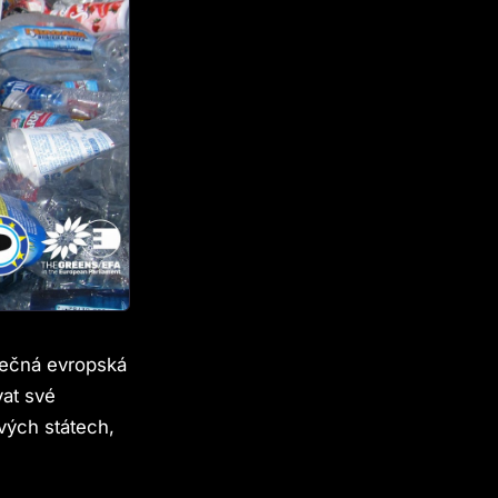
lečná evropská
vat své
ivých státech,