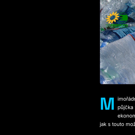
M
imořád
půjčka 
ekonomi
jak s touto mož