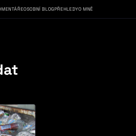
OMENTÁŘE
OSOBNÍ BLOG
PŘEHLEDY
O MNĚ
dat