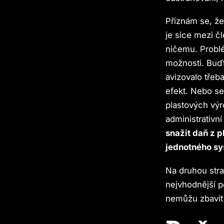
Přiznám se, že
je sice mezi č
ničemu. Problé
možnosti. Buďt
avizovalo třeb
efekt. Nebo se
plastových výr
administrativní
snažit daň z p
jednotného sy
Na druhou stra
nejvhodnější p
nemůžu zbavit 