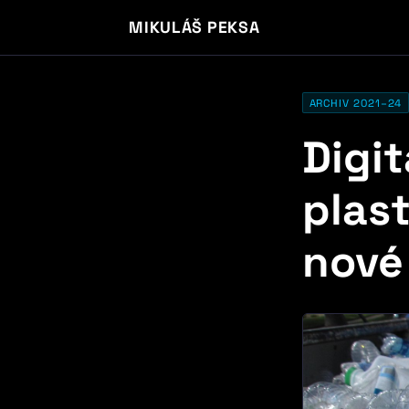
MIKULÁŠ PEKSA
ARCHIV 2021–24
Digi
plas
nové