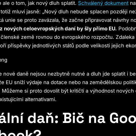
 ale o tom, jak nový dluh splatit.
Schválený dokument
na
totiž mluví jasně: „Nový dluh nebude splacen později ne
á unie se proto zavázala, že začne připravovat návrhy n
 z nových celoevropských daní by šly přímo EU.
Podobně
ají členské země rovnou do evropského rozpočtu. Zdaleka 
oří příspěvky jednotlivých států podle velikosti jejich ek
že nové daně nejsou nezbytně nutné a dluh jde splatit i be
 že EU sníží výdaje na dotace nebo na zemědělskou politik
. Můžeme si proto dovolit být kritičtí a výhodnost nových 
istujícími alternativami.
ální daň: Bič na Go
book?