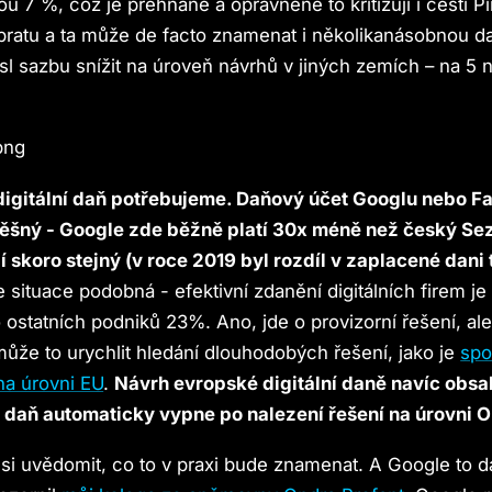
u 7 %, což je přehnané a oprávněně to kritizují i čeští Pir
bratu a ta může de facto znamenat i několikanásobnou da
l sazbu snížit na úroveň návrhů v jiných zemích – na 5 
 digitální daň potřebujeme. Daňový účet Googlu nebo 
ěšný - Google zde běžně platí 30x méně než český Se
jí skoro stejný (v roce 2019 byl rozdíl v zaplacené dani
e situace podobná - efektivní zdanění digitálních firem j
 ostatních podniků 23%. Ano, jde o provizorní řešení, ale i
ůže to urychlit hledání dlouhodobých řešení, jako je
spo
na úrovni EU
.
Návrh evropské digitální daně navíc obsah
e daň automaticky vypne po nalezení řešení na úrovni 
 si uvědomit, co to v praxi bude znamenat. A Google to d