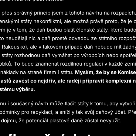
 přes správný princip jsem z tohoto návrhu na rozpacích
lenskými státy nekonfliktní, ale možná právě proto, že je
m je v tom, že daň budou platit členské státy, které bud
o neudělají nic a daň prostě odvedou ze státního rozpočt
a Rakousko), ale v takovém případě daň nebude mít žádn
 státy rozhodnou daň vymáhat po výrobcích nebo spotřeb
obků. To bude znamenat rozdílnou regulaci v každé zemi
 náklady na straně firem i státu.
Myslím, že by se Komis
lastů zavést co nejdřív, ale raději připravit komplexní 
stému výběru.
nu i současný návrh může tlačit státy k tomu, aby vytvoři
odmínky pro recyklaci, a snížily tak svůj daňový účet. Př
dojmu, že potenciál plastové daně zůstal nevyužit.