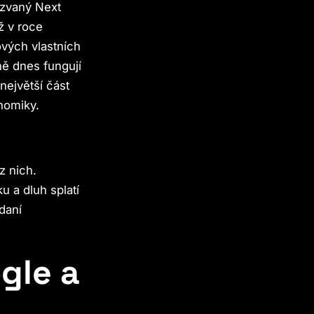
zvaný Next
ž v roce
ových vlastních
 dnes fungují
největší část
onomiky.
z nich.
u a dluh splatí
daní
ogle a