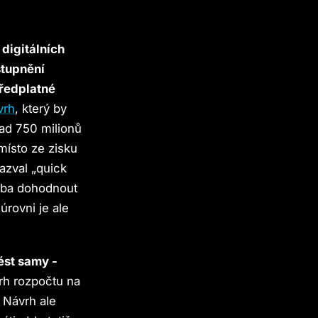
 digitálních
stupnění
předplatné
vrh
, který by
nad 750 milionů
místo ze zisku
nazval „quick
řeba dohodnout
 úrovni je ale
ést samy -
rh rozpočtu na
. Návrh ale