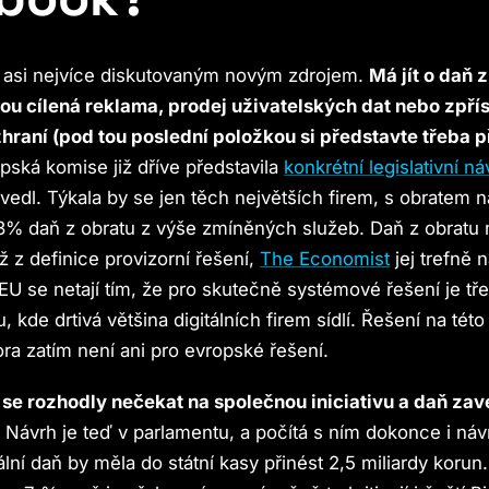
je asi nejvíce diskutovaným novým zdrojem.
Má jít o daň z
sou cílená reklama, prodej uživatelských dat nebo zpří
zhraní (pod tou poslední položkou si představte třeba 
pská komise již dříve představila
konkrétní legislativní ná
zavedl. Týkala by se jen těch největších firem, s obratem 
 3% daň z obratu z výše zmíněných služeb. Daň z obratu 
ž z definice provizorní řešení,
The Economist
jej trefně 
i EU se netají tím, že pro skutečně systémové řešení je t
, kde drtivá většina digitálních firem sídlí. Řešení na této
ra zatím není ani pro evropské řešení.
se rozhodly nečekat na společnou iniciativu a daň zav
.
Návrh je teď v parlamentu, a počítá s ním dokonce i náv
itální daň by měla do státní kasy přinést 2,5 miliardy korun