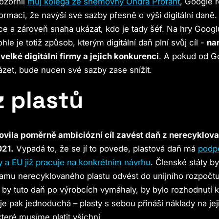
ozornil
můj kolega ze sněmovny Ondra Profant
, Google 
ormaci, že navýší své sazby přesně o výši digitální daně. 
ce a zároveň snaha ukázat, kdo je tady šéf. Na hry Goog
ohle je totiž způsob, kterým digitální daň plní svůj cíl -
na
elké digitální firmy a jejich konkurenci
. A pokud od G
ázet, bude nucen své sazby zase snížit.
z plastů
novila poměrně ambiciózní cíl zavést daň z nerecyklov
021.
Vypadá to, že se jí to povede, plastová daň má
podp
y a EU již pracuje na konkrétním návrhu
. Členské státy b
amu nerecyklovaného plastu odvést do unijního rozpočtu
c) by tuto daň po výrobcích vymáhaly, by bylo rozhodnutí 
 je pak jednoduchá – plasty s sebou přináší náklady na jej
teré musíme platit všichni.