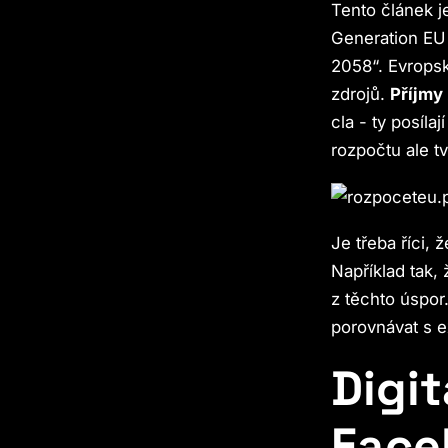
Tento článek je
Generation EU 
2058“. Evropsk
zdrojů.
Příjmy
cla - ty posíl
rozpočtu ale tv
Je třeba říci, 
Například tak,
z těchto úspor
porovnávat s ex
Digit
Face