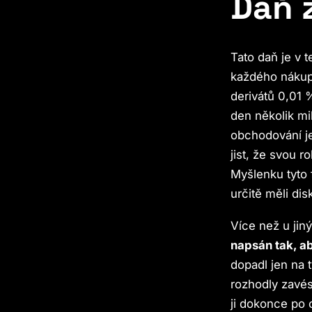
Daň 
Tato daň je v 
každého nákupu
derivátů 0,01 
den několik mi
obchodování j
jist, že svou r
Myšlenku tyto 
určitě měli dis
Více než u jiný
napsán tak, a
dopadl jen na t
rozhodly zavés
ji dokonce po 