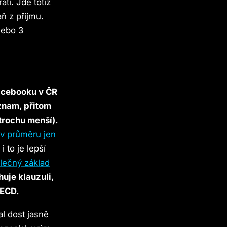
áti. Jde totiž
ň z příjmu.
nebo 3
Facebooku v ČR
znam, přitom
 trochu menší).
e
v průměru jen
 to je lepší
lečný základ
uje klauzuli,
OECD.
al dost jasně