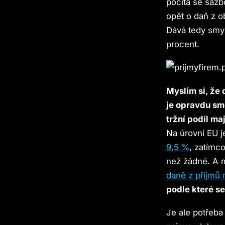
počítá se sazbo
opět o daň z o
Dává tedy smys
procent.
Myslím si, že
je opravdu sm
tržní podíl ma
Na úrovni EU j
9,5 %
, zatímco
než žádné. A m
daně z příjmů 
podle které s
Je ale potřeba