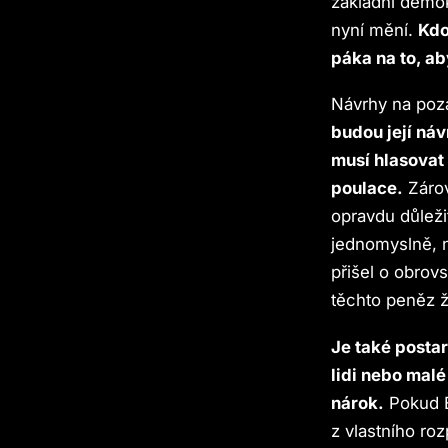
základní demok
nyní mění.
Kdo
páka na to, ab
Návrhy na poz
budou její náv
musí hlasovat
poulace.
Zárov
opravdu důleži
jednomyslně, n
přišel o obrov
těchto peněz ž
Je také posta
lidi nebo mal
nárok.
Pokud E
z vlastního ro