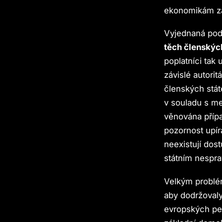
ekonomikám za
Vyjednaná podm
těch členských
poplatníci tak
závislé autori
členských stát
v souladu s me
věnována příp
pozornost upír
neexistují dos
státním nespr
Velkým problé
aby dodržovaly
evropských pen