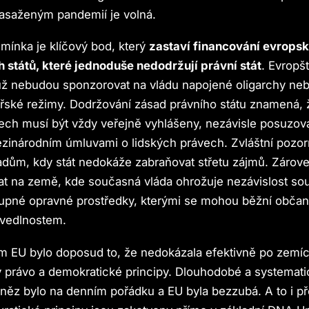
saženým pandemií je volná.
ínka je klíčový bod, který
zastaví financování evrops
 států, které jednoduše nedodržují právní stát
. Evropš
 už nebudou sponzorovat na vládu napojené oligarchy ne
tářské režimy. Dodržování zásad právního státu znamená,
ech musí být vždy veřejně vyhlášeny, nezávisle posuzov
zinárodním úmluvami o lidských právech. Zvláštní pozo
adům, kdy stát nedokáže zabraňovat střetu zájmů. Zárov
at na země, kde současná vláda ohrožuje nezávislost s
tupné opravné prostředky, kterými se mohou běžní občané
avedlnostem.
m EU bylo doposud to, že nedokázala efektivně po zemí
 právo a demokratické principy. Dlouhodobé a systemati
ěz bylo na denním pořádku a EU byla bezzubá. A to i př