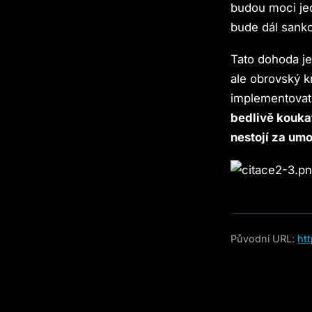
budou moci je
bude dál sankc
Tato dohoda je
ale obrovský k
implementovat
bedlivě koukat
nestojí za um
Původní URL:
ht