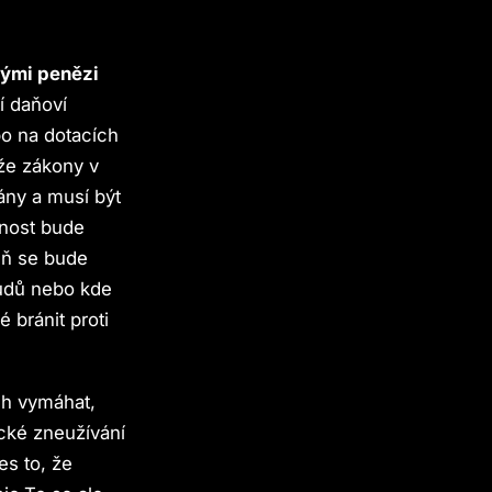
kými penězi
tí daňoví
bo na dotacích
 že zákony v
ány a musí být
rnost bude
eň se bude
oudů nebo kde
 bránit proti
ch vymáhat,
cké zneužívání
es to, že