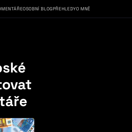
OMENTÁŘE
OSOBNÍ BLOG
PŘEHLEDY
O MNĚ
u
pské
tovat
itáře