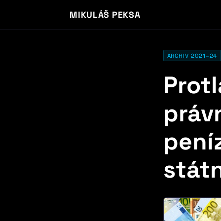
MIKULÁŠ PEKSA
ARCHIV 2021–24
Prot
práv
pení
státn