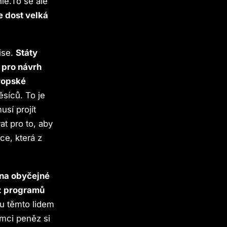
ie.To se ale
e dost velká
ise.
Státy
 pro návrh
ropské
síců. To je
sí projít
t pro to, aby
ce, která z
 na obyčejné
 z programů
ku těmto lidem
emci peněz si