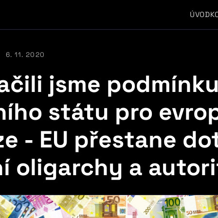
ÚVOD
K
6. 11. 2020
lačili jsme podmínk
ního státu pro evro
ze - EU přestane do
í oligarchy a autor