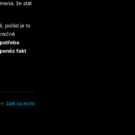
mená, že stát
, pořád je to
funkčně
 potřeba
 peněz fakt
← Zpět na archiv