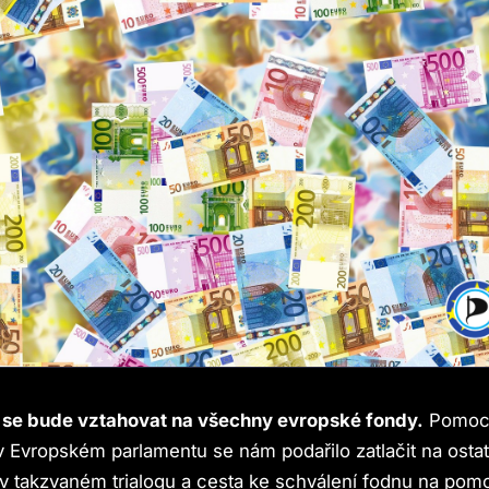
se bude vztahovat na všechny evropské fondy.
Pomocí
v Evropském parlamentu se nám podařilo zatlačit na osta
 v takzvaném trialogu a cesta ke schválení fodnu na pom