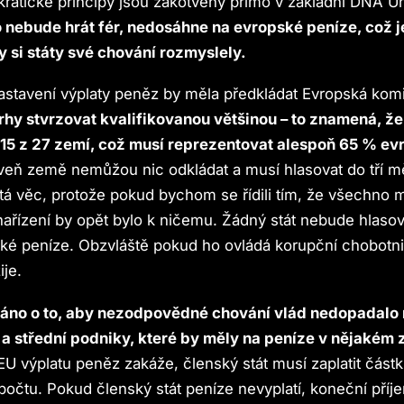
ratické principy jsou zakotveny přímo v základní DNA Un
 nebude hrát fér, nedosáhne na evropské peníze, což j
y si státy své chování rozmyslely.
astavení výplaty peněz by měla předkládat Evropská kom
rhy stvrzovat kvalifikovanou většinou – to znamená, že
 15 z 27 zemí, což musí reprezentovat alespoň 65 % ev
eň země nemůžou nic odkládat a musí hlasovat do tří mě
tá věc, protože pokud bychom se řídili tím, že všechno mu
ařízení by opět bylo k ničemu. Žádný stát nebude hlasova
ské peníze. Obzvláště pokud ho ovládá korupční chobotni
ije.
ráno o to, aby nezodpovědné chování vlád nedopadalo
é a střední podniky, které by měly na peníze v nějakém
U výplatu peněz zakáže, členský stát musí zaplatit část
zpočtu. Pokud členský stát peníze nevyplatí, koneční příj