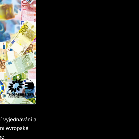
 vyjednávání a
tní evropské
oc