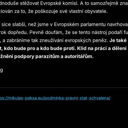
dnoduše stěžovat Evropské komisi. A to samozřejmě zna
iován za to, že poškozuje své vlastní obyvatele.
 sice slabší, než jsme v Evropském parlamentu navrhovali
rok dopředu. Pevně doufám, že se tento nástroj podaří 
, a zabráníme tak zneužívání evropských peněz.
Je také
, kdo bude pro a kdo bude proti. Klid na práci a dělení
ožnění podpory parazitům a autoritářům.
tps://mikulas-peksa.eu/podminka-pravni-stat-schvalena/