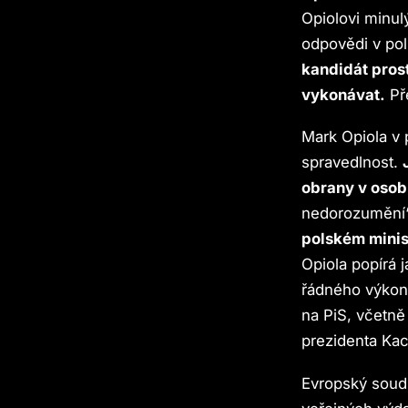
Opiolovi minul
odpovědi v pol
kandidát pros
vykonávat.
Př
Mark Opiola v 
spravedlnost.
obrany v osob
nedorozumění
polském minis
Opiola popírá 
řádného výkon
na PiS, včetně
prezidenta Ka
Evropský soudn