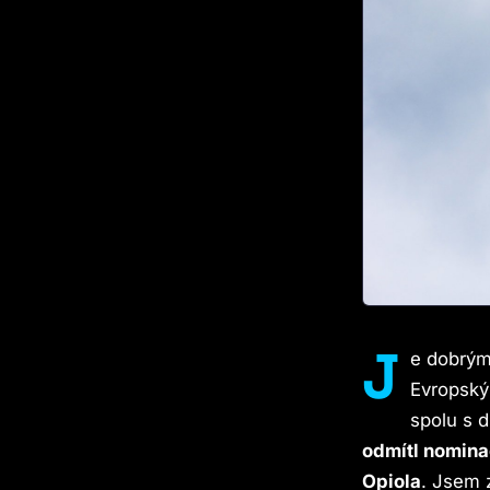
J
e dobrým
Evropský 
spolu s d
odmítl nomina
Opiola
. Jsem 