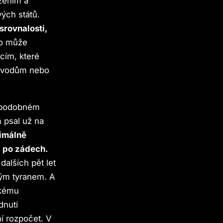
zením a
vých států.
srovnalosti,
To může
cím, které
podvodům nebo
O podobném
 psal už na
nimálně
z po zádech.
alších pět let
svým tyranem. A
skému
dnutí
í rozpočet. V