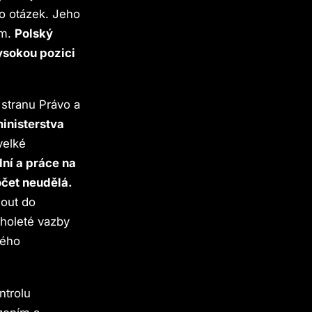
ho otázek. Jeho
ím.
Polský
ysokou pozici
 stranu Právo a
ministerstva
velké
ní a práce na
očet neudělá.
nout do
holeté vazby
kého
ntrolu