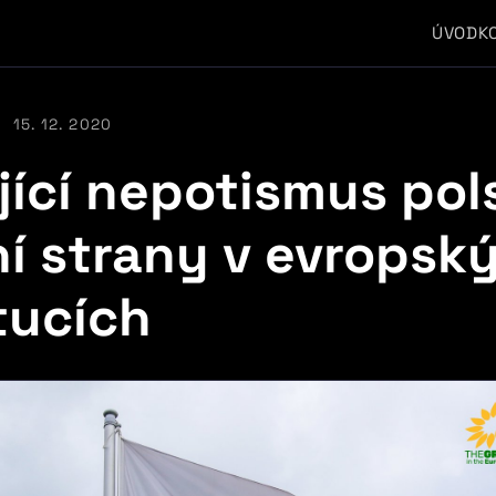
ÚVOD
K
15. 12. 2020
jící nepotismus pol
ní strany v evropsk
tucích