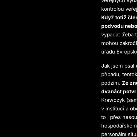
veřejných výda
kontrolou veře
Když totiž čle
podvodu nebo 
vypadat třeba 
mohou zakročit
úřadu Evropsk
Jak jsem psal
případu, tento
podzim.
Ze zn
dvanáct potvr
Krawczyk (samo
v instituci a 
to i přes nes
hospodářskému
personální sit