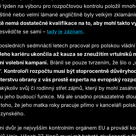
ý týden na výboru pro rozpočtovou kontrolu položil mno
štině nebo velmi lámané angličtině byly velkým zklamán
tě nemá dostatečné kvalifikace na to, aby mohl takto v
esvědčte se sami –
tady je záznam
.
posledních sedmnácti letech pracoval pro polskou vládní
Jeho kariéru ukončila až kauza se zneužitím vrtulníků 
ní volební kampani.
Bránil se pouze tvrzením, že šlo o „
“.
Kontroloři rozpočtu musí být stoprocentně důvěryhod
terstvu obrany z vás prostě experta na evropský rozp
jakýkoliv svůj či rodinný střet zájmů, který by mohl zasáh
u jeho budoucí funkce. Má ale snadno prokazatelné dlou
 toho, že jeho matka roky pracuje přímo v kanceláři pols
czynského.
í dvůr je nejvyšším kontrolním orgánem EU a provádí ko