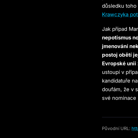
důsledku toho z
Krawczyka potř
Jak případ Mar
nepotismus no
jmenování nek
postoj obětí j
Evropské unii
ustoupí v příp
kandidatuře na
doufám, že v s
své nominace n
Původní URL:
ht