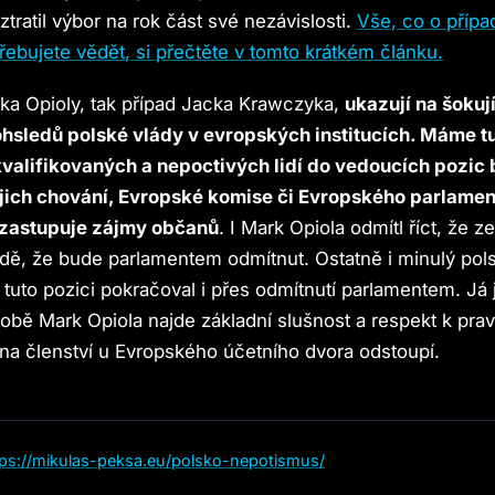
tratil výbor na rok část své nezávislosti.
Vše, co o příp
ebujete vědět, si přečtěte v tomto krátkém článku.
ka Opioly, tak případ Jacka Krawczyka,
ukazují na šokují
hsledů polské vlády v evropských institucích. Máme t
valifikovaných a nepoctivých lidí do vedoucích pozic 
ejich chování, Evropské komise či Evropského parlamen
 zastupuje zájmy občanů
. I Mark Opiola odmítl říct, že 
adě, že bude parlamentem odmítnut. Ostatně i minulý pol
 tuto pozici pokračoval i přes odmítnutí parlamentem. Já 
obě Mark Opiola najde základní slušnost a respekt k pra
a členství u Evropského účetního dvora odstoupí.
tps://mikulas-peksa.eu/polsko-nepotismus/