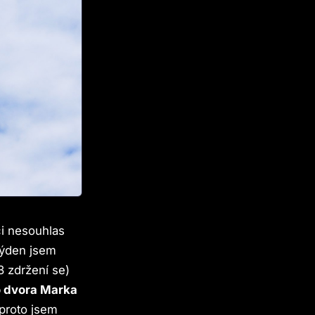
i nesouhlas
týden jsem
3 zdržení se)
o dvora Marka
 proto jsem