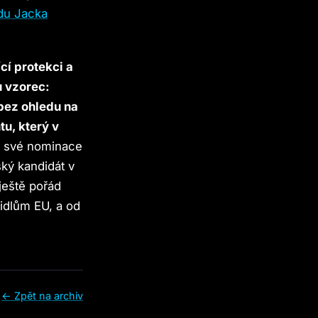
adu Jacka
cí protekci a
u vzorec:
bez ohledu na
tu, který v
ze své nominace
ský kandidát v
ještě pořád
vidlům EU, a od
← Zpět na archiv