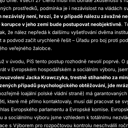
jů Unie. Všech 27 členů musí mít bohaté zkušenosti s ří
jných prostředků, podmínka je i nezávislost na vládách s
n nezávislý není, hrozí, že v případě nálezu závažné ne
korupce v jeho zemi bude postupovat neobjektivně
. 
tak, že nález nepředá k dalšímu vyšetřování dvěma institu
 a podvod začít urychleně řešit – Úřadu pro boj proti 
ého veřejného žalobce.
 už v úvodu, PiS tento postup rozhodně nevolí poprvé. 
krát v Evropském hospodářském a sociálním výboru, jsem
ovuzvolení Jacka Krawczyka, trestně stíhaného za mi
zených případů psychologického obtěžování, jde mrá
zřejmě loajální polské vládní straně) má garantovaných d
oběti, které mě přímo kontaktovaly, musí dál pracovat se 
ouhlas Evropského parlamentu a Evropské komise. Evrop
 a sociálnímu výboru jsme vzhledem k totálnímu nezvlá
uace s Výborem pro rozpočtovou kontrolu neschválili ročn