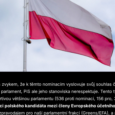
 zvykem, že k těmto nominacím vyslovuje svůj souhlas č
parlament, PiS ale jeho stanoviska nerespektuje. Tento 
rtivou většinou parlamentu (536 proti nominaci, 156 pro, 
ci polského kandidáta mezi členy Evropského účetníh
zpravodajem pro naší parlamentní frakci (Greens/EFA), a