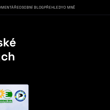
OMENTÁŘE
OSOBNÍ BLOG
PŘEHLEDY
O MNĚ
ské
ých