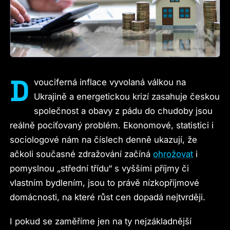
D
vouciferná inflace vyvolaná válkou na
Ukrajině a energetickou krizí zasahuje českou
společnost a obavy z pádu do chudoby jsou
reálně pociťovaný problém. Ekonomové, statistici i
sociologové nám na číslech denně ukazují, že
ačkoli současné zdražování začíná
ohrožovat
i
pomyslnou „střední třídu“ s vyššími příjmy či
vlastním bydlením, jsou to právě nízkopříjmové
domácnosti, na které růst cen dopadá nejtvrději.
I pokud se zaměříme jen na ty nejzákladnější