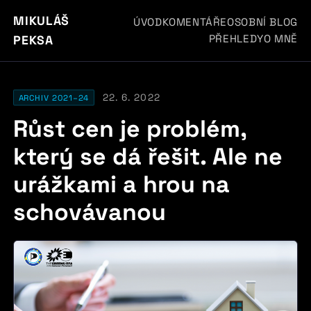
MIKULÁŠ
ÚVOD
KOMENTÁŘE
OSOBNÍ BLOG
PŘEHLEDY
O MNĚ
PEKSA
22. 6. 2022
ARCHIV 2021–24
Růst cen je problém,
který se dá řešit. Ale ne
urážkami a hrou na
schovávanou