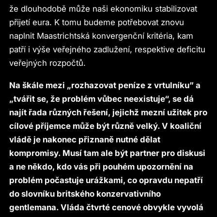
že dlouhodobě může naši ekonomiku stabilizovat
přijetí eura. K tomu budeme potřebovat znovu
naplnit Maastrichtská konvergenční kritéria, kam
patří i výše veřejného zadlužení, respektive deficitu
veřejných rozpočtů.
Na škále mezi „rozhazovat peníze z vrtulníku” a
„tvářit se, že problém vůbec neexistuje“, se dá
najít řada různých řešení, jejichž mezní užitek pro
cílové příjemce může být různě velký. V koaliční
vládě je nakonec přiznaně nutné dělat
kompromisy. Musí tam ale být partner pro diskusi
a ne někdo, kdo vás při pouhém upozornění na
problém počastuje urážkami, co opravdu nepatří
do slovníku britského konzervativního
gentlemana. Vláda čtvrté cenové obvykle vyvolá