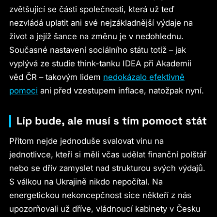
zvětšující se části společnosti, která už teď
nezvládá uplatit ani své nejzákladnější výdaje na
život a jejíž šance na změnu je v nedohlednu.
Současné nastavení sociálního státu totiž – jak
vyplývá ze studie think-tanku IDEA při Akademii
věd ČR – takovým lidem
nedokázalo efektivně
pomoci
ani před vzestupem inflace, natožpak nyní.
Líp bude, ale musí s tím pomoct stát
Přitom nejde jednoduše svalovat vinu na
jednotlivce, kteří si měli včas udělat finanční polštář
nebo se dřív zamyslet nad strukturou svých výdajů.
S válkou na Ukrajině nikdo nepočítal. Na
energetickou nekoncepčnost sice někteří z nás
upozorňovali už dříve, vládnoucí kabinety v Česku