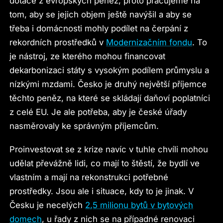
dotace z evropských peněz, proto pracujeme na
tom, aby se jejich objem ještě navýšil a aby se
třeba i domácnosti mohly podílet na čerpání z
rekordních prostředků v
Modernizačním fondu
. To
je nástroj, ze kterého mohou financovat
dekarbonizaci státy s vysokým podílem průmyslu a
nízkými mzdami. Česko je druhý největší příjemce
těchto peněz, na které se skládají daňoví poplatníci
z celé EU. Je ale potřeba, aby je české úřady
nasměrovaly ke správným příjemcům.
Proinvestovat se z krize navíc v tuhle chvíli mohou
udělat převážně lidi, co mají to štěstí, že bydlí ve
vlastním a mají na rekonstrukci potřebné
prostředky. Jsou ale i situace, kdy to je jinak. V
Česku je necelých
2,5 milionu bytů v bytových
domech
, u řady z nich se na případné renovaci