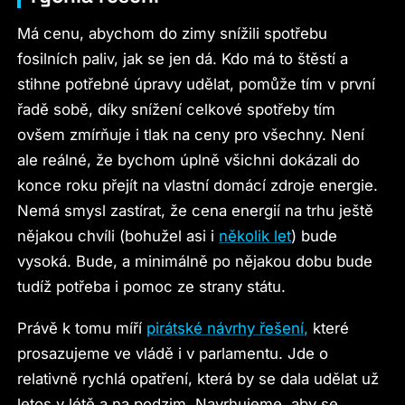
Má cenu, abychom do zimy snížili spotřebu
fosilních paliv, jak se jen dá. Kdo má to štěstí a
stihne potřebné úpravy udělat, pomůže tím v první
řadě sobě, díky snížení celkové spotřeby tím
ovšem zmírňuje i tlak na ceny pro všechny. Není
ale reálné, že bychom úplně všichni dokázali do
konce roku přejít na vlastní domácí zdroje energie.
Nemá smysl zastírat, že cena energií na trhu ještě
nějakou chvíli (bohužel asi i
několik let
) bude
vysoká. Bude, a minimálně po nějakou dobu bude
tudíž potřeba i pomoc ze strany státu.
Právě k tomu míří
pirátské návrhy řešení,
které
prosazujeme ve vládě i v parlamentu. Jde o
relativně rychlá opatření, která by se dala udělat už
letos v létě a na podzim. Navrhujeme, aby se