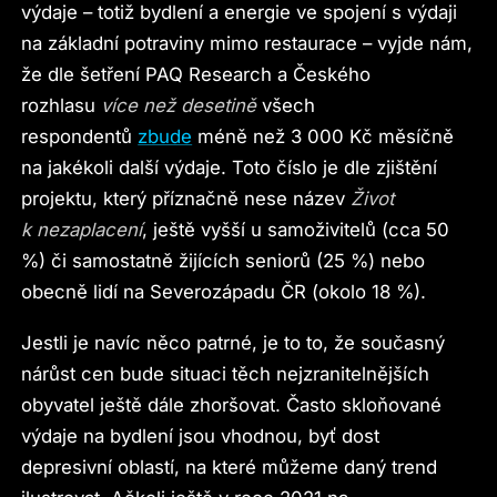
výdaje – totiž bydlení a energie ve spojení s výdaji
na základní potraviny mimo restaurace – vyjde nám,
že dle šetření PAQ Research a Českého
rozhlasu
více než desetině
všech
respondentů
zbude
méně než 3 000 Kč měsíčně
na jakékoli další výdaje. Toto číslo je dle zjištění
projektu, který příznačně nese název
Život
k nezaplacení
, ještě vyšší u samoživitelů (cca 50
%) či samostatně žijících seniorů (25 %) nebo
obecně lidí na Severozápadu ČR (okolo 18 %).
Jestli je navíc něco patrné, je to to, že současný
nárůst cen bude situaci těch nejzranitelnějších
obyvatel ještě dále zhoršovat. Často skloňované
výdaje na bydlení jsou vhodnou, byť dost
depresivní oblastí, na které můžeme daný trend