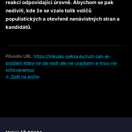
reakci odpovídající úrovně. Abychom se pak
nedivili, kde že se vzalo tolik voličů
populistických a otevřeně nenávistných stran a
kandidátů.
Původní URL:
https://mikulas-peksa.eu/rust-cen-je-
problem-ktery-se-da-resit-ale-ne-urazkami-a-hrou-na-
schovavanou/
← Zpět na archiv