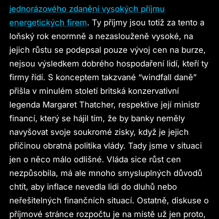
jednorázového zdanění vysokých příjmu
energetických firem
. Ty příjmy jsou totiž za tento a
loňský rok enormně a nezaslouženě vysoké, na
jejich růstu se podepsal pouze vývoj cen na burze,
nejsou výsledkem dobrého hospodaření lidí, kteří ty
firmy řídí. S konceptem takzvané “windfall daně”
přišla v minulém století britská konzervativní
legenda Margaret Thatcher, respektive její ministr
financí, který se hájil tím, že by banky neměly
navyšovat svoje soukromé zisky, když je jejich
příčinou obratná politika vlády. Tady jsme v situaci
jen o něco málo odlišné. Vláda sice růst cen
nezpůsobila, má ale mnoho smysluplných důvodů
chtít, aby inflace nevedla lidi do dluhů nebo
neřešitelných finančních situací. Ostatně, diskuse o
příjmové stránce rozpočtu je na místě už jen proto,