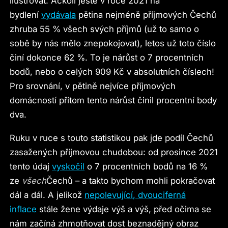
ilustrovat. Ačkoli ještě v roce 2021 na
bydlení
vydávala
pětina nejméně příjmových Čechů
zhruba 55 % všech svých příjmů (už to samo o
sobě by nás mělo znepokojovat), letos už toto číslo
činí dokonce 62 %. To je nárůst o 7 procentních
bodů, nebo o celých 909 Kč v absolutních číslech!
Pro srovnání, v pětině nejvíce příjmových
domácností přitom tento nárůst činil procentní body
dva.
Ruku v ruce s touto statistikou pak jde podíl Čechů
zasažených příjmovou chudobou: od prosince 2021
tento údaj
vyskočil
o 7 procentních bodů na 16 %
ze
všech
Čechů – a takto bychom mohli pokračovat
dál a dál. A jelikož
nepolevující, dvouciferná
inflace
stále žene výdaje výš a výš, před očima se
nám začíná zhmotňovat dost beznadějný obraz