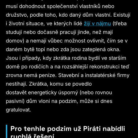
musí dohodnout společenství vlastníků nebo
družstvo, podle toho, kdo daný dům vlastní. Existují
i životní situace, ve kterých lidé
žijí v nájmu
(třeba
studují nebo dočasně pracují jinde, než mají
domov) a nemají vůbec možnost ovlivnit, čím se v
daném bytě topí nebo zda jsou zateplená okna.
Jsou i případy, kdy zkrátka rodina bydlí ve starším
domě po rodičích a na rozsáhlejší rekonstrukci teď
zrovna nemá peníze. Stavební a instalatérské firmy
nestíhají. Zkrátka, komu se povedlo
dostavět energeticky úsporný (nebo rovnou
pasivní) dům vloni na podzim, může si dnes
gratulovat.
Pro tenhle podzim už Piráti nabídli
rychlá řešení