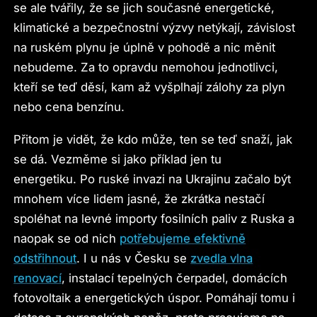
se ale tvářily, že se jich současné energetické,
klimatické a bezpečnostní výzvy netýkají, závislost
na ruském plynu je úplně v pohodě a nic měnit
nebudeme. Za to opravdu nemohou jednotlivci,
kteří se teď děsí, kam až vyšplhají zálohy za plyn
nebo cena benzínu.
Přitom je vidět, že kdo může, ten se teď snaží, jak
se dá. Vezměme si jako příklad jen tu
energetiku. Po ruské invazi na Ukrajinu začalo být
mnohem více lidem jasné, že zkrátka nestačí
spoléhat na levné importy fosilních paliv z Ruska a
naopak se od nich
potřebujeme efektivně
odstřihnout
. I u nás v Česku se
zvedla vlna
renovací
, instalací tepelných čerpadel, domácích
fotovoltaik a energetických úspor. Pomáhají tomu i