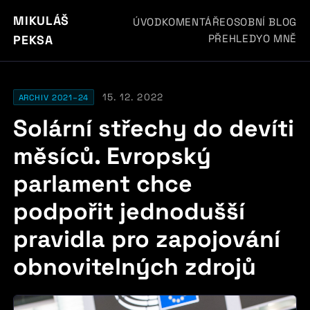
MIKULÁŠ
ÚVOD
KOMENTÁŘE
OSOBNÍ BLOG
PŘEHLEDY
O MNĚ
PEKSA
15. 12. 2022
ARCHIV 2021–24
Solární střechy do devíti
měsíců. Evropský
parlament chce
podpořit jednodušší
pravidla pro zapojování
obnovitelných zdrojů