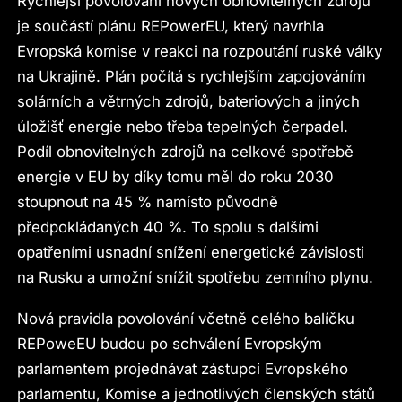
Rychlejší povolování nových obnovitelných zdrojů
je součástí plánu REPowerEU, který navrhla
Evropská komise v reakci na rozpoutání ruské války
na Ukrajině. Plán počítá s rychlejším zapojováním
solárních a větrných zdrojů, bateriových a jiných
úložišť energie nebo třeba tepelných čerpadel.
Podíl obnovitelných zdrojů na celkové spotřebě
energie v EU by díky tomu měl do roku 2030
stoupnout na 45 % namísto původně
předpokládaných 40 %. To spolu s dalšími
opatřeními usnadní snížení energetické závislosti
na Rusku a umožní snížit spotřebu zemního plynu.
Nová pravidla povolování včetně celého balíčku
REPoweEU budou po schválení Evropským
parlamentem projednávat zástupci Evropského
parlamentu, Komise a jednotlivých členských států