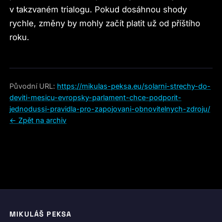
v takzvaném trialogu. Pokud dosáhnou shody
rychle, změny by mohly začít platit už od příštího
roku.
Původní URL:
https://mikulas-peksa.eu/solarni-strechy-do-
deviti-mesicu-evropsky-parlament-chce-podporit-
jednodussi-pravidla-pro-zapojovani-obnovitelnych-zdroju/
← Zpět na archiv
MIKULÁŠ PEKSA