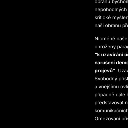
obranu bychom
nepohodlných n
kritické myšle
naši obranu pře
Nicméně naše z
ohroženy para
“k uzavírání ú
narušení demo
projevů”
. Uza
Svobodný příst
a vnějšímu ovl
případně dále 
představovat n
komunikačních 
Omezování přís