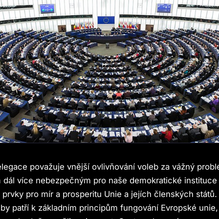
elegace považuje vnější ovlivňování voleb za vážný probl
m dál více nebezpečným pro naše demokratické instituce
prvky pro mír a prosperitu Unie a jejích členských států
lby patří k základním principům fungování Evropské unie, 