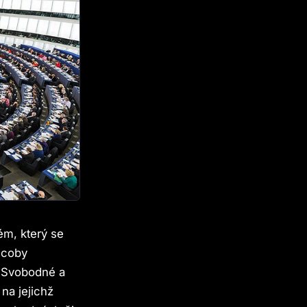
ém, který se
 coby
. Svobodné a
na jejichž