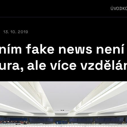
ÚVOD
K
13. 10. 2019
ním fake news není
ra, ale více vzdělá