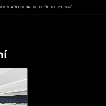
OMENTÁŘE
OSOBNÍ BLOG
PŘEHLEDY
O MNĚ
ní