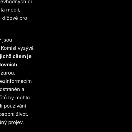
nevhodných či
ta médií,
 klíčové pro
 jsou
ý Komisi vyzývá
jichž cílem je
lovních
nzurou.
 dezinformacím
odstraněn a
účtů by mohlo
i používání
osobní život.
ný projev.