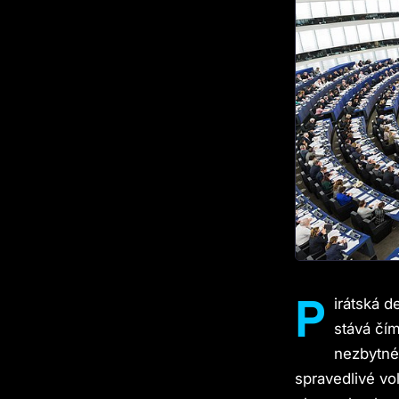
P
irátská d
stává čí
nezbytné 
spravedlivé vo