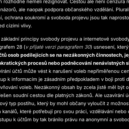
 rozhodně neměli rezignovat. Cestou ale není cenzura 
ázorů, ale naopak podpora občanského vzdělání. Plurali
ní, ochrana soukromí a svoboda projevu jsou tak naprosto
d cizími vlivy.
ákladní principy svobody projevu a internetové svobody
grafem 28 (
v přijaté verzi paragrafem 30
) usnesení, kter
čtů osob podílejících se na nezákonných činnostech, je
kratických procesů nebo podněcování nenávistných s
vírání účtů může vést k narušení voleb nepřiměřenou ce
up k informacím je zásadním předpokladem v boji proti
ivňování voleb. Nezákonný obsah by zcela jistě měl být 
řešen soudní cestou dle platných zákonů. Ale uzavírání 
ový typ postihu, který by mohl občany vyloučit z možnost
kanálů, které potřebují pro svou práci, vzdělávání nebo 
tupu k účtům by tak bránilo právu na anonymní a svobod