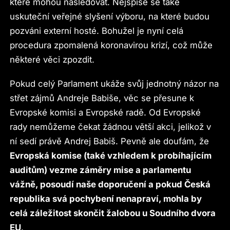
které mohou následovat. Nejspíše se také
uskuteční veřejné slyšení výboru, na které budou
pozváni externí hosté. Bohužel je nyní celá
procedura zpomalená koronavirou krizí, což může
některé věci zpozdit.
Pokud celý Parlament ukáže svůj jednotný názor na
střet zájmů Andreje Babiše, věc se přesune k
Evropské komisi a Evropské radě. Od Evropské
rady nemůžeme čekat žádnou větší akci, jelikož v
ní sedí právě Andrej Babiš. Pevně ale doufám, že
Evropská komise (také vzhledem k probíhajícím
auditům) vezme záměry mise a parlamentu
vážně, posoudí naše doporučení a pokud Česká
republika svá pochybení nenapraví, mohla by
celá záležitost skončit žalobou u Soudního dvora
EU
.