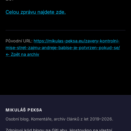
Celou zprávu najdete zde.
Původní URL:
https://mikulas-peksa.eu/zavery-kontrolni-
mise-stret-zajmu-andreje-babise-je-potvrzen-pokud-se/
← Zpět na archiv
MIKULÁŠ PEKSA
Osobní blog. Komentáře, archiv článků z let 2019–2026.
Zdrojový kód blogu na
GitLabu
. Hostováno na vlastní