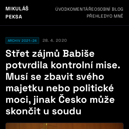
MIKULÁŠ
ÚVOD
KOMENTÁŘE
OSOBNÍ BLOG
PŘEHLEDY
O MNĚ
PEKSA
28. 4. 2020
ARCHIV 2021–24
Střet zájmů Babiše
potvrdila kontrolní mise.
Musí se zbavit svého
majetku nebo politické
moci, jinak Česko může
skončit u soudu