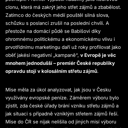
clonu, která má zakrýt jeho střet zájmů a zbabělost.
Zatímco do českých médií pouštěl silná slova,
schůzku s poslanci zrušil na poslední chvíli. A
přestože na domácí půdě se Babišovi díky
ohromnému politickému a ekonomickému vlivu i
prvotřídnímu marketingu daří už roky profilovat jako
oběť jakési negativní „kampaně“,
v Evropě je věc
mnohem jednodušší – premiér České republiky
opravdu stojí v kolosálním střetu zájmů
.
Mise měla za úkol analyzovat, jak jsou v Česku
využívány evropské peníze. Záměrem výboru bylo
zjistit, zda české úřady brání vzniku střetu zájmů a
jak situaci s případně vzniklým střetem zájmů řeší.
Mise do ČR se nijak nelišila od jiných misí výboru