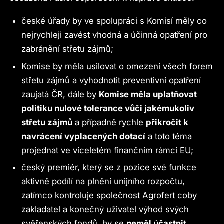
české úřady by ve spolupráci s Komisí měly co
nejrychleji zavést vhodná a účinná opatření pro
zabránění střetu zájmů;
Komise by měla usilovat o omezení všech forem
střetu zájmů a vyhodnotit preventivní opatření
zaujatá ČR, dále by
Komise měla uplatňovat
politiku nulové tolerance vůči jakémukoliv
střetu zájmů
a případně rychle
přikročit k
navrácení vyplacených dotací
a toto téma
projednat ve víceletém finančním rámci EU;
český premiér, který se z pozice své funkce
aktivně podílí na plnění unijního rozpočtu,
zatímco kontroluje společnost Agrofert coby
zakladatel a konečný uživatel výhod svých
svěřenských fondů, by se
neměl účastnit