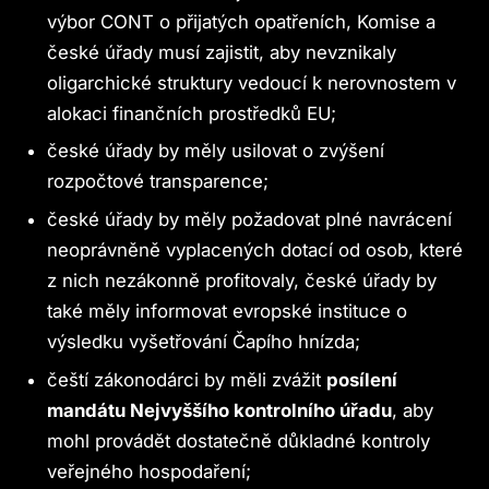
výbor CONT o přijatých opatřeních, Komise a
české úřady musí zajistit, aby nevznikaly
oligarchické struktury vedoucí k nerovnostem v
alokaci finančních prostředků EU;
české úřady by měly usilovat o zvýšení
rozpočtové transparence;
české úřady by měly požadovat plné navrácení
neoprávněně vyplacených dotací od osob, které
z nich nezákonně profitovaly, české úřady by
také měly informovat evropské instituce o
výsledku vyšetřování Čapího hnízda;
čeští zákonodárci by měli zvážit
posílení
mandátu Nejvyššího kontrolního úřadu
, aby
mohl provádět dostatečně důkladné kontroly
veřejného hospodaření;