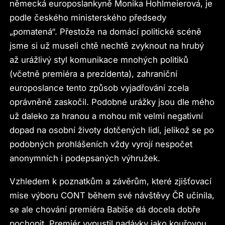
německá europoslankyně Monika Hohlmeierová, je
podle českého ministerského předsedy
„pomatená“. Přestože na domácí politické scéně
jsme si už museli chtě nechtě zvyknout na hrubý
až urážlivý styl komunikace mnohých politiků
(včetně premiéra a prezidenta), zahraniční
europoslance tento způsob vyjadřování zcela
oprávněně zaskočil. Podobné urážky jsou dle mého
už daleko za hranou a mohou mít velmi negativní
dopad na osobní životy dotčených lidí, jelikož se po
podobných prohlášeních vždy vyrojí nespočet
anonymních i podepsaných výhružek.
Vzhledem k poznatkům a závěrům, které zjišťovací
mise výboru CONT během své návštěvy ČR učinila,
se ale chování premiéra Babiše dá docela dobře
pochopit. Premiér vypustil nadávky jako kouřovou